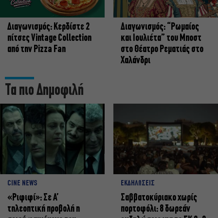
Διαγωνισμός: Κερδίστε 2
Διαγωνισμός: “Ρωμαίος
πίτσες Vintage Collection
και Ιουλιέτα” του Μποστ
από την Pizza Fan
στο Θέατρο Ρεματιάς στο
Χαλάνδρι
Τα πιο Δημοφιλή
CINE NEWS
ΕΚΔΗΛΩΣΕΙΣ
«Ριφιφί»: Σε Α’
Σαββατοκύριακο χωρίς
τηλεοπτική προβολή η
πορτοφόλι: 8 δωρεάν