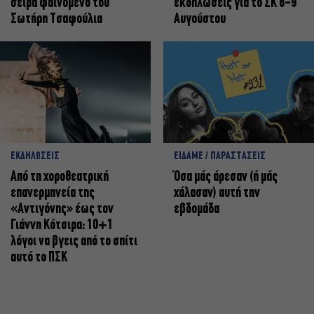
σειρά φαινόμενο του
εκδηλώσεις για το ΣΚ 8-9
Σωτήρη Τσαφούλια
Αυγούστου
ΕΚΔΗΛΩΣΕΙΣ
ΕΙΔΑΜΕ / ΠΑΡΑΣΤΑΣΕΙΣ
Από τη χοροθεατρική
Όσα μάς άρεσαν (ή μάς
επανερμηνεία της
χάλασαν) αυτή την
«Αντιγόνης» έως τον
εβδομάδα
Γιάννη Κότσιρα: 10+1
λόγοι να βγεις από το σπίτι
αυτό το ΠΣΚ