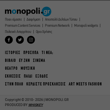
Ποιοι είμαστε
Διαφήμιση
Αποστολή Δελτίων Τύπου
Premium Content Services
Premium Network
Monopoli widgets
Πολιτική Απορρήτου
Οροι Χρήσης
ΙΣΤΟΡΙΕΣ
ΠΡΟΣΩΠΑ
ΤΙ ΝΕΑ;
ΒΙΒΛΙΟ
ΕΥ ΖΗΝ
ΣΙΝΕΜΑ
ΘΕΑΤΡΟ
ΜΟΥΣΙΚΗ
ΕΚΘΕΣΕΙΣ
ΠΑΙΔΙ
ΕΞΟΔΟΣ
ΣΤΗΝ ΠΟΛΗ
ΚΕΡΔΙΣΤΕ ΠΡΟΣΚΛΗΣΕΙΣ
ART MEETS FASHION
Copyright © 2010- 2026 | MONOPOLI.GR
PRODUCED BY
WHISKEY