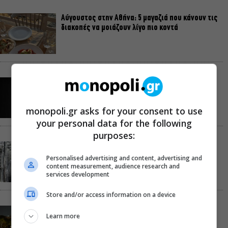
Αύγουστος στην Αθήνα: 5 μαγαζιά που κάνουν τις
διακοπές να μοιάζουν λίγο πιο κοντά
Παναγώτης Χ. Βούρος: Η “Παραξενιά” είναι η
δύναμή μας να μπορούμε να διαφέρουμε
monopoli.gr asks for your consent to use
your personal data for the following
purposes:
Αυτό το Σαββατοκύριακο η TV παίζει σε…
Christopher Nolan mode
Personalised advertising and content, advertising and
content measurement, audience research and
services development
Store and/or access information on a device
Σαββατοκύριακο χωρίς πορτοφόλι: 8 δωρεάν
Learn more
εκδηλώσεις για το ΣΚ 8-9 Αυγούστου