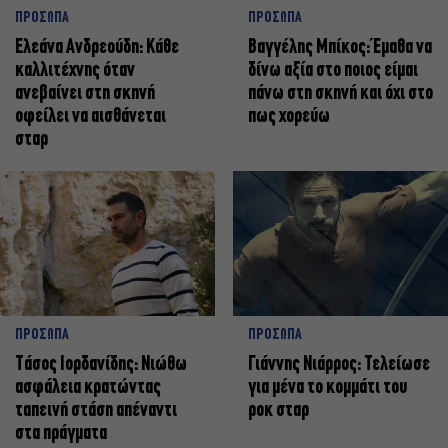
ΠΡΟΣΩΠΑ
ΠΡΟΣΩΠΑ
Ελεάνα Ανδρεούδη: Κάθε
Βαγγέλης Μπίκος: Έμαθα να
καλλιτέχνης όταν
δίνω αξία στο ποιος είμαι
ανεβαίνει στη σκηνή
πάνω στη σκηνή και όχι στο
οφείλει να αισθάνεται
πως χορεύω
σταρ
ΠΡΟΣΩΠΑ
ΠΡΟΣΩΠΑ
Tάσος Ιορδανίδης: Νιώθω
Γιάννης Νιάρρος: Τελείωσε
ασφάλεια κρατώντας
για μένα το κομμάτι του
ταπεινή στάση απέναντι
ροκ σταρ
στα πράγματα