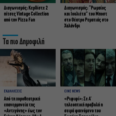
Διαγωνισμός: Κερδίστε 2
Διαγωνισμός: “Ρωμαίος
πίτσες Vintage Collection
και Ιουλιέτα” του Μποστ
από την Pizza Fan
στο Θέατρο Ρεματιάς στο
Χαλάνδρι
Τα πιο Δημοφιλή
ΕΚΔΗΛΩΣΕΙΣ
CINE NEWS
Από τη χοροθεατρική
«Ριφιφί»: Σε Α’
επανερμηνεία της
τηλεοπτική προβολή η
«Αντιγόνης» έως τον
σειρά φαινόμενο του