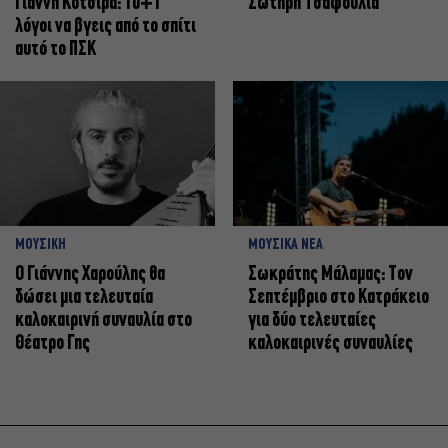
Γιάννη Κότσιρα: 10+1
Σωτήρη Τσαφούλια
λόγοι να βγεις από το σπίτι
αυτό το ΠΣΚ
ΜΟΥΣΙΚΗ
ΜΟΥΣΙΚΑ ΝΕΑ
Ο Γιάννης Χαρούλης θα
Σωκράτης Μάλαμας: Τον
δώσει μια τελευταία
Σεπτέμβριο στο Κατράκειο
καλοκαιρινή συναυλία στο
για δύο τελευταίες
Θέατρο Γης
καλοκαιρινές συναυλίες