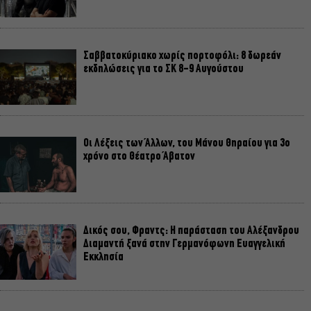
Σαββατοκύριακο χωρίς πορτοφόλι: 8 δωρεάν
εκδηλώσεις για το ΣΚ 8-9 Αυγούστου
Οι Λέξεις των Άλλων, του Μάνου Θηραίου για 3ο
χρόνο στο Θέατρο Άβατον
Δικός σου, Φραντς: Η παράσταση του Αλέξανδρου
Διαμαντή ξανά στην Γερμανόφωνη Ευαγγελική
Εκκλησία