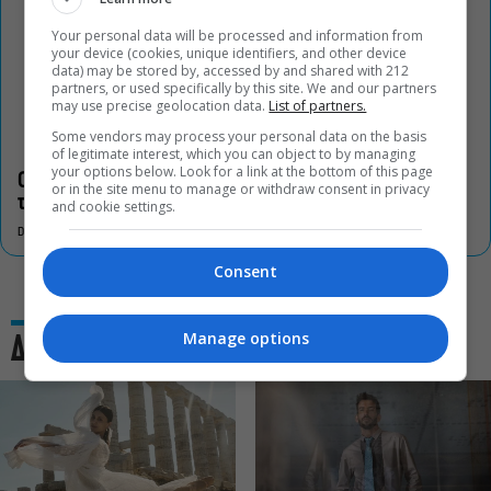
Your personal data will be processed and information from
your device (cookies, unique identifiers, and other device
data) may be stored by, accessed by and shared with 212
partners, or used specifically by this site. We and our partners
may use precise geolocation data.
List of partners.
Some vendors may process your personal data on the basis
of legitimate interest, which you can object to by managing
your options below. Look for a link at the bottom of this page
Οι «Τρωάδες» στην Επίδαυρο αλλάζουν την αντίληψη για
or in the site menu to manage or withdraw consent in privacy
τον πολιτισμό
and cookie settings.
DON'T MISS
Consent
Manage options
Δες και αυτό