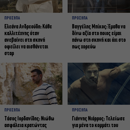
ΠΡΟΣΩΠΑ
ΠΡΟΣΩΠΑ
Ελεάνα Ανδρεούδη: Κάθε
Βαγγέλης Μπίκος: Έμαθα να
καλλιτέχνης όταν
δίνω αξία στο ποιος είμαι
ανεβαίνει στη σκηνή
πάνω στη σκηνή και όχι στο
οφείλει να αισθάνεται
πως χορεύω
σταρ
ΠΡΟΣΩΠΑ
ΠΡΟΣΩΠΑ
Tάσος Ιορδανίδης: Νιώθω
Γιάννης Νιάρρος: Τελείωσε
ασφάλεια κρατώντας
για μένα το κομμάτι του