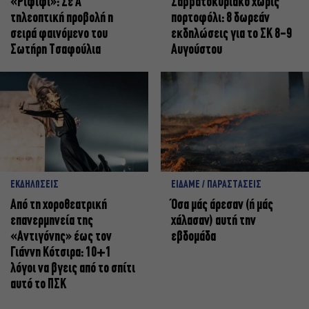
«Ριφιφί»: Σε Α’
Σαββατοκύριακο χωρίς
τηλεοπτική προβολή η
πορτοφόλι: 8 δωρεάν
σειρά φαινόμενο του
εκδηλώσεις για το ΣΚ 8-9
Σωτήρη Τσαφούλια
Αυγούστου
ΕΚΔΗΛΩΣΕΙΣ
ΕΙΔΑΜΕ / ΠΑΡΑΣΤΑΣΕΙΣ
Από τη χοροθεατρική
Όσα μάς άρεσαν (ή μάς
επανερμηνεία της
χάλασαν) αυτή την
«Αντιγόνης» έως τον
εβδομάδα
Γιάννη Κότσιρα: 10+1
λόγοι να βγεις από το σπίτι
αυτό το ΠΣΚ