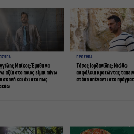
ΟΣΩΠΑ
ΠΡΟΣΩΠΑ
γγέλης Μπίκος: Έμαθα να
Tάσος Ιορδανίδης: Νιώθω
νω αξία στο ποιος είμαι πάνω
ασφάλεια κρατώντας ταπει
η σκηνή και όχι στο πως
στάση απέναντι στα πράγμα
ρεύω