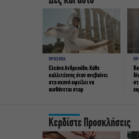
Δες και αυτό
ΠΡΟΣΩΠΑ
ΠΡ
Ελεάνα Ανδρεούδη: Κάθε
Βα
καλλιτέχνης όταν ανεβαίνει
δί
στη σκηνή οφείλει να
στ
αισθάνεται σταρ
χο
Κερδίστε Προσκλήσεις