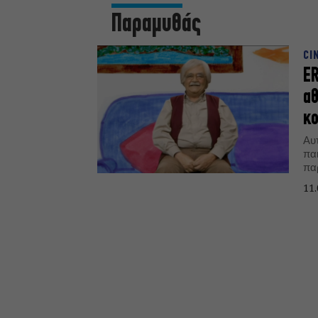
Παραμυθάς
CI
ER
αθ
κο
Αυτ
παιδικ
πα
παι
11.