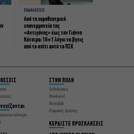
ΕΚΔΗΛΩΣΕΙΣ
Από τη χοροθεατρική
ην
επανερμηνεία της
«Αντιγόνης» έως τον Γιάννη
Κότσιρα: 10+1 λόγοι να βγεις
από το σπίτι αυτό το ΠΣΚ
ΘΕΣΕΙΣ
ΣΤΗΝ ΠΟΛΗ
ματα
Εκδηλώσεις
οσεχώς
Weekend
Φεστιβάλ
νεχίζονται
Εταιρικές Δράσεις
ειώνουν σύντομα
α
ΚΕΡΔΙΣΤΕ ΠΡΟΣΚΛΗΣΕΙΣ