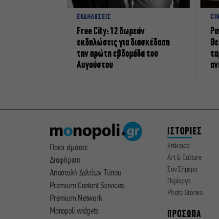
ΕΚΔΗΛΩΣΕΙΣ
CI
Free City: 12 δωρεάν
Ρα
εκδηλώσεις για διασκέδαση
Θε
την πρώτη εβδομάδα του
τα
Αυγούστου
αν
ΙΣΤΟΡΙΕΣ
Επίκαιρα
Ποιοι είμαστε
Art & Culture
Διαφήμιση
Σαν Σήμερα
Αποστολή Δελτίων Τύπου
Περίεργα
Premium Content Services
Photo Stories
Premium Network
Monopoli widgets
ΠΡΟΣΩΠΑ