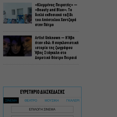
«Κλεμμένος Πειρατής» –
«Beauty and Blue»: Το
διπλό εκθεσιακό ταξίδι
του Απόστολου Χαντζαρά
στην Πάτμο
Artist Unknown – Η Ήβη
ήταν εδώ: Η συγκλονιστική
ιστορία της ζωγράφου
Ήβης Στάγκαλη στο
Δημοτικό Θέατρο Πειραιά
Conduit Ensemble:
Ανοιχτό κάλεσμα σε
μουσικούς για τη
δημιουργία ορχήστρας
δωματίου
Ο Θαυματοποιός: Το έργο
του πολυβραβευμένου
Brian Friel τον Οκτώβριο