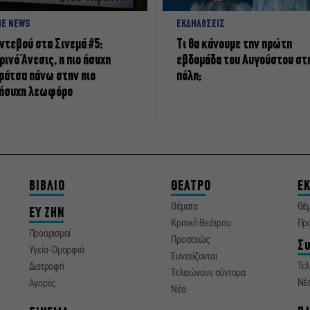
NE NEWS
ΕΚΔΗΛΩΣΕΙΣ
ντεβού στα Σινεμά #5:
Τι θα κάνουμε την πρώτη
ρινό Άνεσις, η πιο ήσυχη
εβδομάδα του Αυγούστου στ
ράτσα πάνω στην πιο
πόλη;
ήσυχη λεωφόρο
ΒΙΒΛΙΟ
ΘΕΑΤΡΟ
ΕΚ
Θέματα
Θέ
ΕΥ ΖΗΝ
Κριτική Θεάτρου
Πρ
Προορισμοί
Προσεχώς
Συ
Υγεία-Ομορφιά
Συνεχίζονται
Τελ
Διατροφή
Τελειώνουν σύντομα
Νέ
Αγορές
Νέα