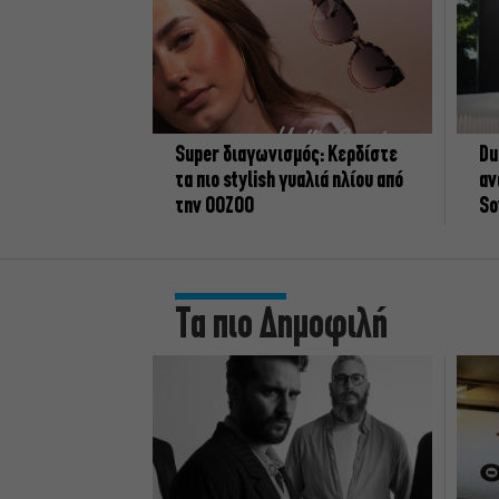
Super διαγωνισμός: Κερδίστε
Du
τα πιο stylish γυαλιά ηλίου από
αν
την OOZOO
So
Τα πιο Δημοφιλή