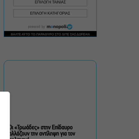
στο Θέατρο Μπέλλος
Λάκης Χαλκιάς: Πλήθος
κόσμου στο τελευταίο
“αντίο” στο Α’
Νεκροταφείο Αθηνών
Μια άλλη Θήβα: Σε ποια
αθηναϊκά θέατρα θα δούμε
την παράσταση το
Φθινόπωρο
ΥΠΠΟ: Αναβαθμίζεται ο
αρχαιολογικός χώρος του
Ραμνούντος
Οι «Τρωάδες» στην Επίδαυρο
αλλάζουν την αντίληψη για τον