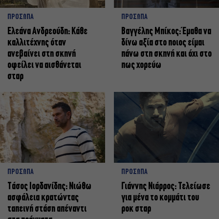
ΠΡΟΣΩΠΑ
ΠΡΟΣΩΠΑ
Ελεάνα Ανδρεούδη: Κάθε
Βαγγέλης Μπίκος: Έμαθα να
καλλιτέχνης όταν
δίνω αξία στο ποιος είμαι
ανεβαίνει στη σκηνή
πάνω στη σκηνή και όχι στο
οφείλει να αισθάνεται
πως χορεύω
σταρ
ΠΡΟΣΩΠΑ
ΠΡΟΣΩΠΑ
Tάσος Ιορδανίδης: Νιώθω
Γιάννης Νιάρρος: Τελείωσε
ασφάλεια κρατώντας
για μένα το κομμάτι του
ταπεινή στάση απέναντι
ροκ σταρ