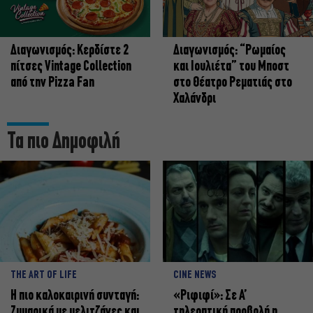
Διαγωνισμός: Κερδίστε 2
Διαγωνισμός: “Ρωμαίος
πίτσες Vintage Collection
και Ιουλιέτα” του Μποστ
από την Pizza Fan
στο Θέατρο Ρεματιάς στο
Χαλάνδρι
Τα πιο Δημοφιλή
THE ART OF LIFE
CINE NEWS
Η πιο καλοκαιρινή συνταγή:
«Ριφιφί»: Σε Α’
Ζυμαρικά με μελιτζάνες και
τηλεοπτική προβολή η