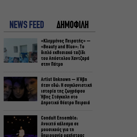
NEWS FEED
ΔΗΜΟΦΙΛΗ
«Κλεμμένος Πειρατής» –
«Beauty and Blue»: Το
διπλό εκθεσιακό ταξίδι
του Απόστολου Χαντζαρά
στην Πάτμο
Artist Unknown – Η Ήβη
ήταν εδώ: Η συγκλονιστική
ιστορία της ζωγράφου
Ήβης Στάγκαλη στο
Δημοτικό Θέατρο Πειραιά
Conduit Ensemble:
Ανοιχτό κάλεσμα σε
μουσικούς για τη
δημιουργία ορχήστρας