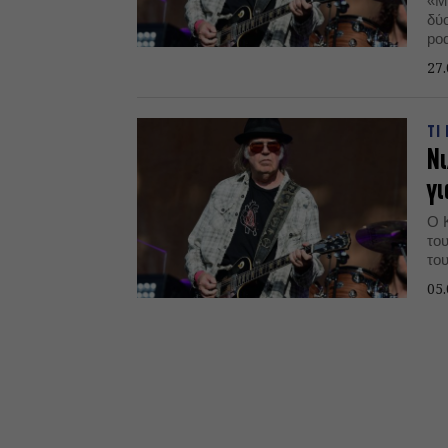
«Μ
δύ
pod
27.
ΤΙ
Νι
γι
Ο 
το
του
05.