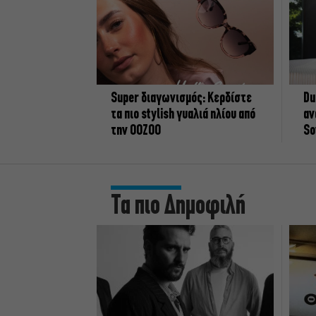
Super διαγωνισμός: Κερδίστε
Du
τα πιο stylish γυαλιά ηλίου από
αν
την OOZOO
So
Τα πιο Δημοφιλή