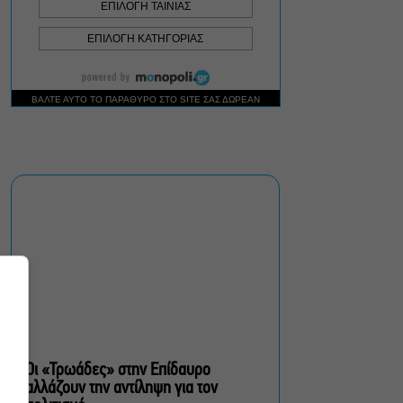
Δήμος Αθηναίων:
Απομάκρυνση 240
τραπεζοκαθισμάτων σε 13
επιχειρησιακές δράσεις
«Θάλασσα από γυαλί»:
Παγκόσμια πρεμιέρα για τη
νέα ταινία του Αλέξη
Αλεξίου
«Δυο μαύρα πουκάμισα»:
Το πρώτο trailer της
νέας, πολυαναμενόμενης
δραματικής σειράς του
MEGA
Οι «Τρωάδες» στην Επίδαυρο
αλλάζουν την αντίληψη για τον