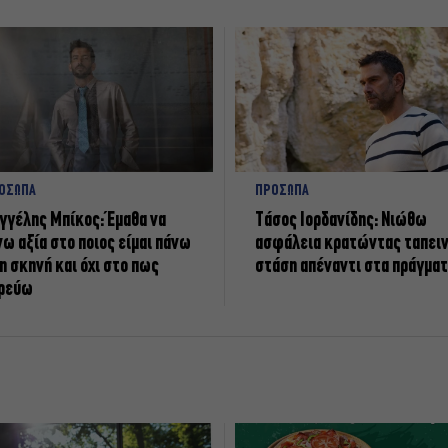
ΟΣΩΠΑ
ΠΡΟΣΩΠΑ
γγέλης Μπίκος: Έμαθα να
Tάσος Ιορδανίδης: Νιώθω
νω αξία στο ποιος είμαι πάνω
ασφάλεια κρατώντας ταπει
η σκηνή και όχι στο πως
στάση απέναντι στα πράγμα
ρεύω