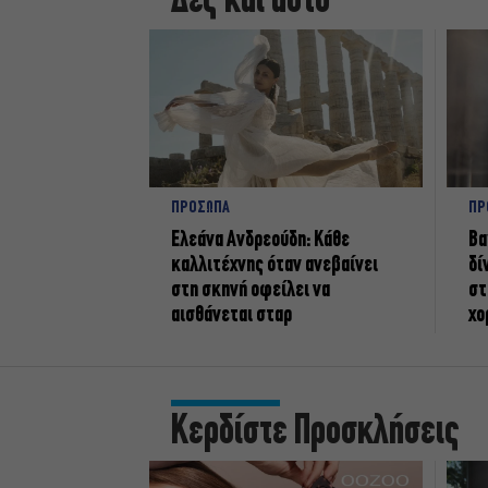
Δες και αυτό
ΠΡΟΣΩΠΑ
ΠΡ
Ελεάνα Ανδρεούδη: Κάθε
Βα
καλλιτέχνης όταν ανεβαίνει
δί
στη σκηνή οφείλει να
στ
αισθάνεται σταρ
χο
Κερδίστε Προσκλήσεις