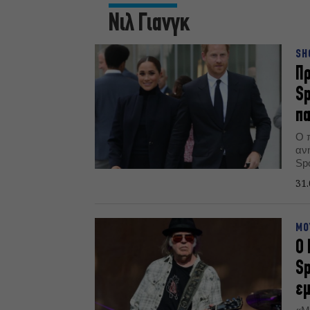
Νιλ Γιανγκ
SH
Πρ
Sp
πα
Ο 
αν
Spo
31.
ΜΟ
Ο 
Sp
εμ