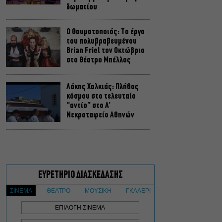
δωματίου
Ο Θαυματοποιός: Το έργο
του πολυβραβευμένου
Brian Friel τον Οκτώβριο
στο Θέατρο Μπέλλος
Λάκης Χαλκιάς: Πλήθος
κόσμου στο τελευταίο
“αντίο” στο Α’
Νεκροταφείο Αθηνών
Μια άλλη Θήβα: Σε ποια
αθηναϊκά θέατρα θα δούμε
την παράσταση το
Φθινόπωρο
ΥΠΠΟ: Αναβαθμίζεται ο
αρχαιολογικός χώρος του
Ραμνούντος