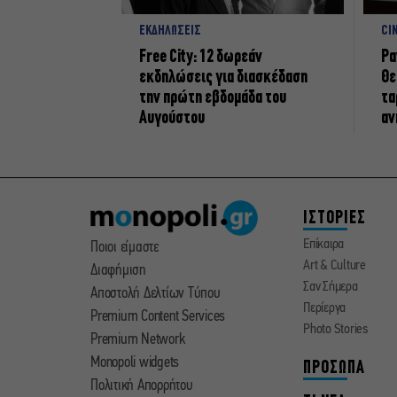
ΕΚΔΗΛΩΣΕΙΣ
CI
Free City: 12 δωρεάν
Ρα
εκδηλώσεις για διασκέδαση
Θε
την πρώτη εβδομάδα του
τα
Αυγούστου
αν
ΙΣΤΟΡΙΕΣ
Επίκαιρα
Ποιοι είμαστε
Art & Culture
Διαφήμιση
Σαν Σήμερα
Αποστολή Δελτίων Τύπου
Περίεργα
Premium Content Services
Photo Stories
Premium Network
Monopoli widgets
ΠΡΟΣΩΠΑ
Πολιτική Απορρήτου