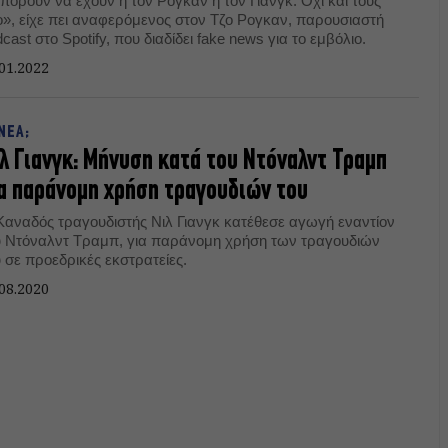
πορούν να έχουν ή τον Ρόγκαν ή τον Γιανγκ. Όχι και τους
ο», είχε πει αναφερόμενος στον Τζο Ρογκαν, παρουσιαστή
cast στο Spotify, που διαδίδει fake news για το εμβόλιο.
01.2022
 ΝΕΑ;
λ Γιανγκ: Μήνυση κατά του Ντόναλντ Τραμπ
α παράνομη χρήση τραγουδιών του
Καναδός τραγουδιστής Νιλ Γιανγκ κατέθεσε αγωγή εναντίον
υ Ντόναλντ Τραμπ, για παράνομη χρήση των τραγουδιών
 σε προεδρικές εκστρατείες.
08.2020