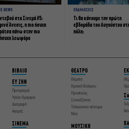
NE NEWS
ΕΚΔΗΛΩΣΕΙΣ
ντεβού στα Σινεμά #5:
Τι θα κάνουμε την πρώτη
ρινό Άνεσις, η πιο ήσυχη
εβδομάδα του Αυγούστου στ
ράτσα πάνω στην πιο
πόλη;
ήσυχη λεωφόρο
ΒΙΒΛΙΟ
ΘΕΑΤΡΟ
ΕΚ
Θέματα
Θέ
ΕΥ ΖΗΝ
Κριτική Θεάτρου
Πρ
Προορισμοί
Προσεχώς
Συ
Υγεία-Ομορφιά
Συνεχίζονται
Τελ
Διατροφή
Τελειώνουν σύντομα
Νέ
Αγορές
Νέα
ΠΑ
ΣΙΝΕΜΑ
ΜΟΥΣΙΚΗ