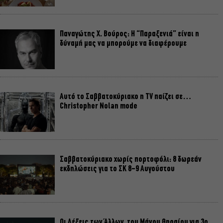
Παναγώτης Χ. Βούρος: Η “Παραξενιά” είναι η
δύναμή μας να μπορούμε να διαφέρουμε
Αυτό το Σαββατοκύριακο η TV παίζει σε…
Christopher Nolan mode
Σαββατοκύριακο χωρίς πορτοφόλι: 8 δωρεάν
εκδηλώσεις για το ΣΚ 8-9 Αυγούστου
Οι Λέξεις των Άλλων, του Μάνου Θηραίου για 3ο