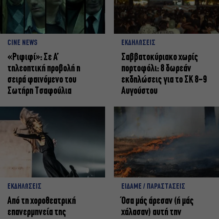
CINE NEWS
ΕΚΔΗΛΩΣΕΙΣ
«Ριφιφί»: Σε Α’
Σαββατοκύριακο χωρίς
τηλεοπτική προβολή η
πορτοφόλι: 8 δωρεάν
σειρά φαινόμενο του
εκδηλώσεις για το ΣΚ 8-9
Σωτήρη Τσαφούλια
Αυγούστου
ΕΚΔΗΛΩΣΕΙΣ
ΕΙΔΑΜΕ / ΠΑΡΑΣΤΑΣΕΙΣ
Από τη χοροθεατρική
Όσα μάς άρεσαν (ή μάς
επανερμηνεία της
χάλασαν) αυτή την