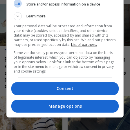
Store and/or access information on a device
Learn more
Your personal data will be processed and information from
your device (cookies, unique identifiers, and other device
data) may be stored by, accessed by and shared with 212
partners, or used specifically by this site. We and our partners
may use precise geolocation data.
List of partners.
ΠΡΟΣΩΠΑ
ΠΡΟΣΩΠΑ
Some vendors may process your personal data on the basis
of legitimate interest, which you can object to by managing
Ελεάνα Ανδρεούδη: Κάθε
Βαγγέλης Μπίκος: Έμαθα να
your options below. Look for a link at the bottom of this page
καλλιτέχνης όταν
δίνω αξία στο ποιος είμαι
or in the site menu to manage or withdraw consent in privacy
and cookie settings.
ανεβαίνει στη σκηνή
πάνω στη σκηνή και όχι στο
οφείλει να αισθάνεται
πως χορεύω
σταρ
Consent
Manage options