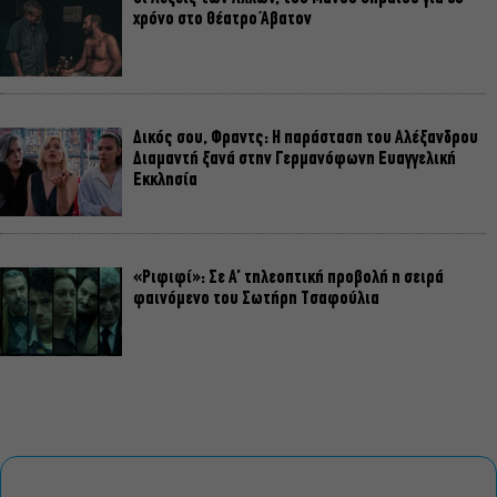
χρόνο στο Θέατρο Άβατον
Δικός σου, Φραντς: Η παράσταση του Αλέξανδρου
Διαμαντή ξανά στην Γερμανόφωνη Ευαγγελική
Εκκλησία
«Ριφιφί»: Σε Α’ τηλεοπτική προβολή η σειρά
φαινόμενο του Σωτήρη Τσαφούλια