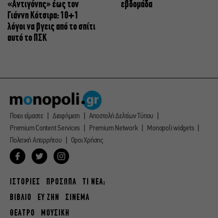
«Αντιγόνης» έως τον
εβδομάδα
Γιάννη Κότσιρα: 10+1
λόγοι να βγεις από το σπίτι
αυτό το ΠΣΚ
Ποιοι είμαστε
Διαφήμιση
Αποστολή Δελτίων Τύπου
Premium Content Services
Premium Network
Monopoli widgets
Πολιτική Απορρήτου
Οροι Χρήσης
ΙΣΤΟΡΙΕΣ
ΠΡΟΣΩΠΑ
ΤΙ ΝΕΑ;
ΒΙΒΛΙΟ
ΕΥ ΖΗΝ
ΣΙΝΕΜΑ
ΘΕΑΤΡΟ
ΜΟΥΣΙΚΗ