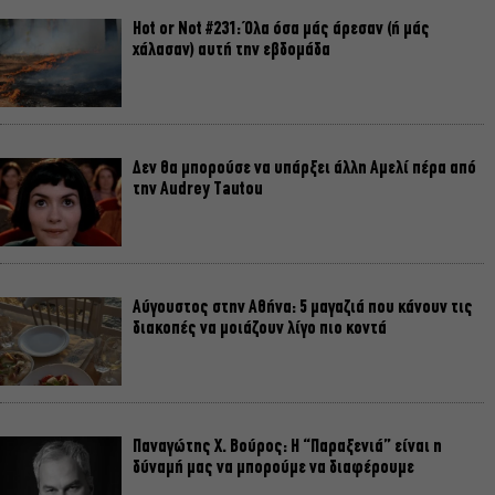
Hot or Not #231: Όλα όσα μάς άρεσαν (ή μάς
χάλασαν) αυτή την εβδομάδα
Δεν θα μπορούσε να υπάρξει άλλη Αμελί πέρα από
την Audrey Tautou
Αύγουστος στην Αθήνα: 5 μαγαζιά που κάνουν τις
διακοπές να μοιάζουν λίγο πιο κοντά
Παναγώτης Χ. Βούρος: Η “Παραξενιά” είναι η
δύναμή μας να μπορούμε να διαφέρουμε