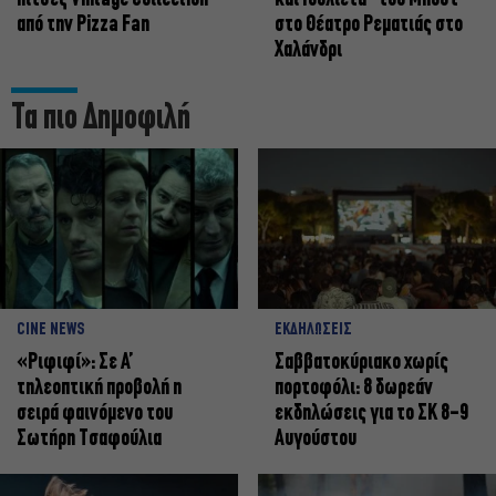
από την Pizza Fan
στο Θέατρο Ρεματιάς στο
Χαλάνδρι
Τα πιο Δημοφιλή
CINE NEWS
ΕΚΔΗΛΩΣΕΙΣ
«Ριφιφί»: Σε Α’
Σαββατοκύριακο χωρίς
τηλεοπτική προβολή η
πορτοφόλι: 8 δωρεάν
σειρά φαινόμενο του
εκδηλώσεις για το ΣΚ 8-9
Σωτήρη Τσαφούλια
Αυγούστου