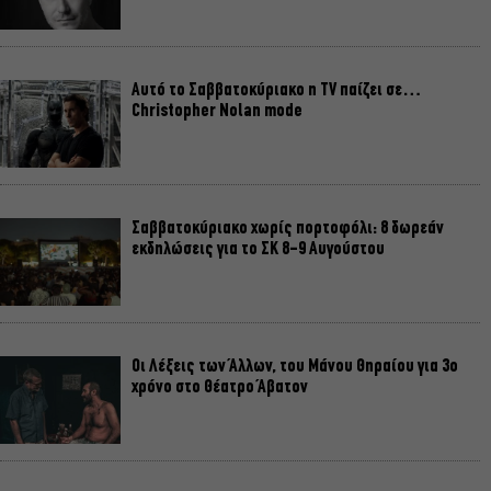
Αυτό το Σαββατοκύριακο η TV παίζει σε…
Christopher Nolan mode
Σαββατοκύριακο χωρίς πορτοφόλι: 8 δωρεάν
εκδηλώσεις για το ΣΚ 8-9 Αυγούστου
Οι Λέξεις των Άλλων, του Μάνου Θηραίου για 3ο
χρόνο στο Θέατρο Άβατον