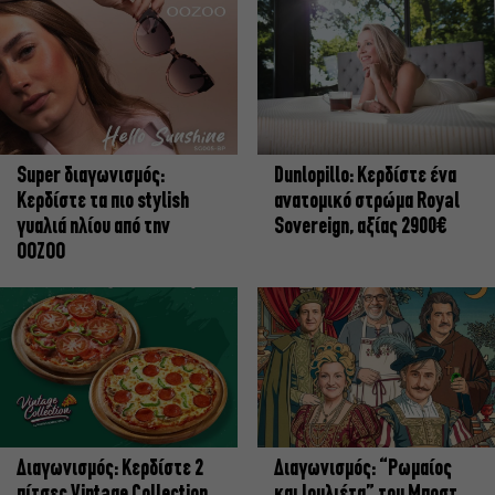
Super διαγωνισμός:
Dunlopillo: Κερδίστε ένα
Κερδίστε τα πιο stylish
ανατομικό στρώμα Royal
γυαλιά ηλίου από την
Sovereign, αξίας 2900€
OOZOO
Διαγωνισμός: Κερδίστε 2
Διαγωνισμός: “Ρωμαίος
πίτσες Vintage Collection
και Ιουλιέτα” του Μποστ