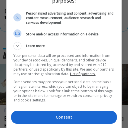
purposes:
Οι «Τρωάδες» στην Επίδαυρο αλλάζουν την αντίληψη για
Personalised advertising and content, advertising and
τον πολιτισμό
content measurement, audience research and
services development
DON'T MISS
Store and/or access information on a device
Learn more
Δες και αυτό
Your personal data will be processed and information from
your device (cookies, unique identifiers, and other device
data) may be stored by, accessed by and shared with 212
partners, or used specifically by this site. We and our partners
may use precise geolocation data.
List of partners.
Some vendors may process your personal data on the basis
of legitimate interest, which you can object to by managing
your options below. Look for a link at the bottom of this page
or in the site menu to manage or withdraw consent in privacy
and cookie settings.
ΠΡΟΣΩΠΑ
ΠΡΟΣΩΠΑ
Consent
Ελεάνα Ανδρεούδη: Κάθε
Βαγγέλης Μπίκος: Έμαθα να
καλλιτέχνης όταν
δίνω αξία στο ποιος είμαι