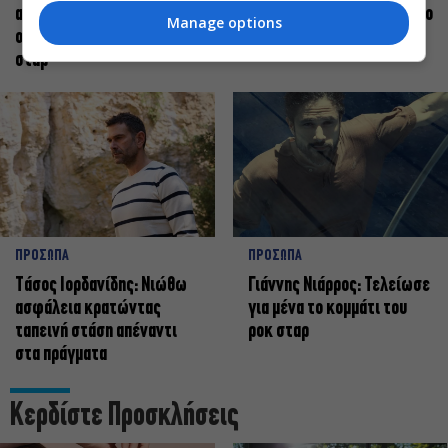
ανεβαίνει στη σκηνή
πάνω στη σκηνή και όχι στο
Manage options
οφείλει να αισθάνεται
πως χορεύω
σταρ
ΠΡΟΣΩΠΑ
ΠΡΟΣΩΠΑ
Tάσος Ιορδανίδης: Νιώθω
Γιάννης Νιάρρος: Τελείωσε
ασφάλεια κρατώντας
για μένα το κομμάτι του
ταπεινή στάση απέναντι
ροκ σταρ
στα πράγματα
Κερδίστε Προσκλήσεις