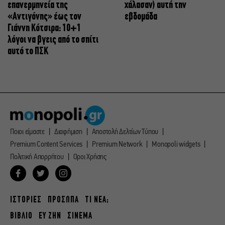
επανερμηνεία της
χάλασαν) αυτή την
«Αντιγόνης» έως τον
εβδομάδα
Γιάννη Κότσιρα: 10+1
λόγοι να βγεις από το σπίτι
αυτό το ΠΣΚ
Ποιοι είμαστε
Διαφήμιση
Αποστολή Δελτίων Τύπου
Premium Content Services
Premium Network
Monopoli widgets
Πολιτική Απορρήτου
Οροι Χρήσης
ΙΣΤΟΡΙΕΣ
ΠΡΟΣΩΠΑ
ΤΙ ΝΕΑ;
ΒΙΒΛΙΟ
ΕΥ ΖΗΝ
ΣΙΝΕΜΑ