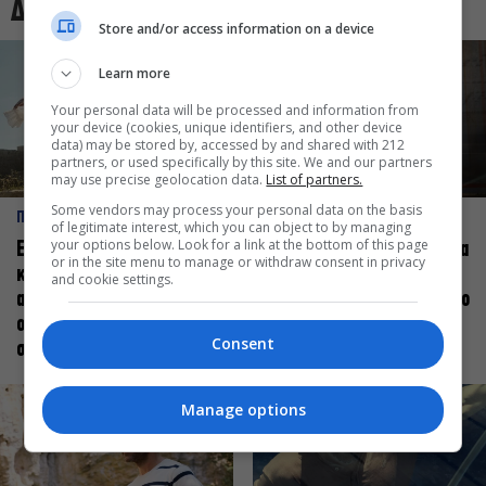
Δες και αυτό
Store and/or access information on a device
Learn more
Your personal data will be processed and information from
your device (cookies, unique identifiers, and other device
data) may be stored by, accessed by and shared with 212
partners, or used specifically by this site. We and our partners
may use precise geolocation data.
List of partners.
Some vendors may process your personal data on the basis
ΠΡΟΣΩΠΑ
ΠΡΟΣΩΠΑ
of legitimate interest, which you can object to by managing
your options below. Look for a link at the bottom of this page
Ελεάνα Ανδρεούδη: Κάθε
Βαγγέλης Μπίκος: Έμαθα να
or in the site menu to manage or withdraw consent in privacy
καλλιτέχνης όταν
δίνω αξία στο ποιος είμαι
and cookie settings.
ανεβαίνει στη σκηνή
πάνω στη σκηνή και όχι στο
οφείλει να αισθάνεται
πως χορεύω
Consent
σταρ
Manage options