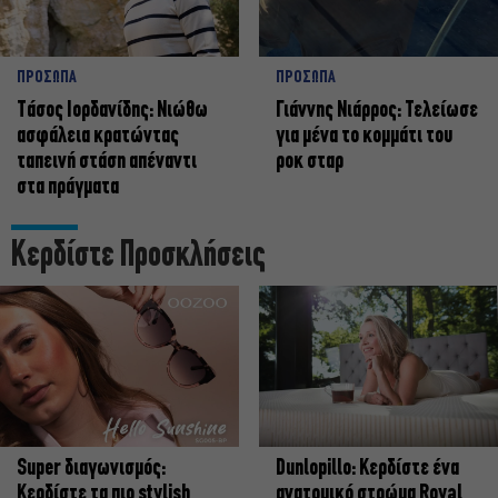
ΠΡΟΣΩΠΑ
ΠΡΟΣΩΠΑ
Tάσος Ιορδανίδης: Νιώθω
Γιάννης Νιάρρος: Τελείωσε
ασφάλεια κρατώντας
για μένα το κομμάτι του
ταπεινή στάση απέναντι
ροκ σταρ
στα πράγματα
Κερδίστε Προσκλήσεις
Super διαγωνισμός:
Dunlopillo: Κερδίστε ένα
Κερδίστε τα πιο stylish
ανατομικό στρώμα Royal