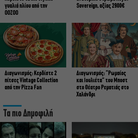
γυαλιά ηλίου από την
Sovereign, αξίας 2900€
OOZOO
Διαγωνισμός: Κερδίστε 2
Διαγωνισμός: “Ρωμαίος
πίτσες Vintage Collection
και Ιουλιέτα” του Μποστ
από την Pizza Fan
στο Θέατρο Ρεματιάς στο
Χαλάνδρι
Τα πιο Δημοφιλή