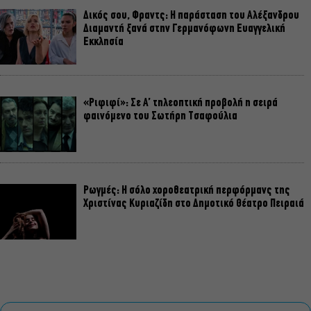
Δικός σου, Φραντς: Η παράσταση του Αλέξανδρου
Διαμαντή ξανά στην Γερμανόφωνη Ευαγγελική
Εκκλησία
«Ριφιφί»: Σε Α’ τηλεοπτική προβολή η σειρά
φαινόμενο του Σωτήρη Τσαφούλια
Ρωγμές: Η σόλο χοροθεατρική περφόρμανς της
Χριστίνας Κυριαζίδη στο Δημοτικό Θέατρο Πειραιά