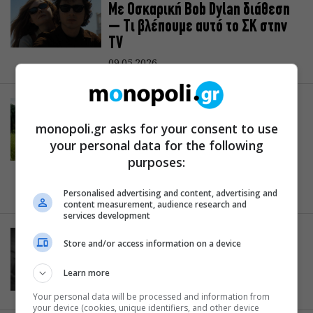
Με Οσκαρική Bob Dylan διάθεση
– Tι βλέπουμε αυτό το ΣΚ στην
TV
09.05.2026
CINE NEWS
Lord of the Flies: Η νέα survival
monopoli.gr asks for your consent to use
σειρά που θα σε καθηλώσει – Τι
your personal data for the following
φέρνει η TV την πρώτη εβδομάδα
purposes:
του Μαΐου
04.05.2026
Personalised advertising and content, advertising and
content measurement, audience research and
services development
CINE NEWS
Store and/or access information on a device
Binge mode on: Οι σειρές που θα
δούμε τον Μάιο στη μικρή οθόνη
Learn more
02.05.2026
Your personal data will be processed and information from
your device (cookies, unique identifiers, and other device