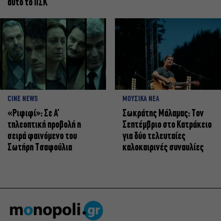
αυτό το ΠΣΚ
CINE NEWS
ΜΟΥΣΙΚΑ ΝΕΑ
«Ριφιφί»: Σε Α’
Σωκράτης Μάλαμας: Τον
τηλεοπτική προβολή η
Σεπτέμβριο στο Κατράκειο
σειρά φαινόμενο του
για δύο τελευταίες
Σωτήρη Τσαφούλια
καλοκαιρινές συναυλίες