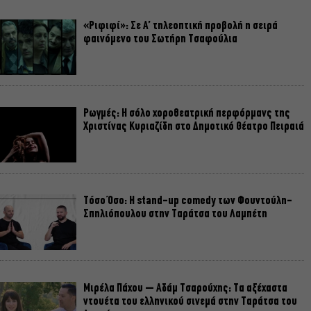
«Ριφιφί»: Σε Α’ τηλεοπτική προβολή η σειρά
φαινόμενο του Σωτήρη Τσαφούλια
Ρωγμές: Η σόλο χοροθεατρική περφόρμανς της
Χριστίνας Κυριαζίδη στο Δημοτικό Θέατρο Πειραιά
Τόσο Όσο: Η stand-up comedy των Φουντούλη-
Σπηλιόπουλου στην Ταράτσα του Λαμπέτη
Μιρέλα Πάχου – Αδάμ Τσαρούχης: Τα αξέχαστα
ντουέτα του ελληνικού σινεμά στην Ταράτσα του