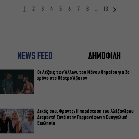
1
2
3
4
5
6
7
8
…
13
NEWS FEED
ΔΗΜΟΦΙΛΗ
Οι Λέξεις των Άλλων, του Μάνου Θηραίου για 3ο
χρόνο στο Θέατρο Άβατον
Δικός σου, Φραντς: Η παράσταση του Αλέξανδρου
Διαμαντή ξανά στην Γερμανόφωνη Ευαγγελική
Εκκλησία