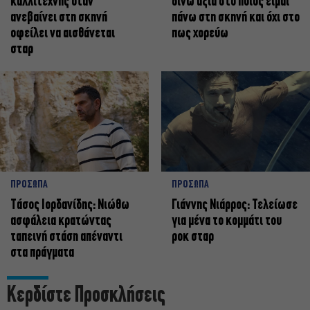
καλλιτέχνης όταν
δίνω αξία στο ποιος είμαι
ανεβαίνει στη σκηνή
πάνω στη σκηνή και όχι στο
οφείλει να αισθάνεται
πως χορεύω
σταρ
ΠΡΟΣΩΠΑ
ΠΡΟΣΩΠΑ
Tάσος Ιορδανίδης: Νιώθω
Γιάννης Νιάρρος: Τελείωσε
ασφάλεια κρατώντας
για μένα το κομμάτι του
ταπεινή στάση απέναντι
ροκ σταρ
στα πράγματα
Κερδίστε Προσκλήσεις