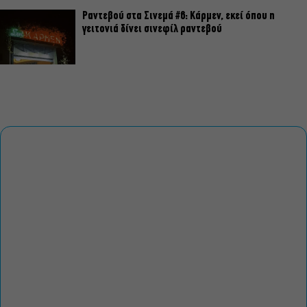
Ραντεβού στα Σινεμά #6: Κάρμεν, εκεί όπου η
γειτονιά δίνει σινεφίλ ραντεβού