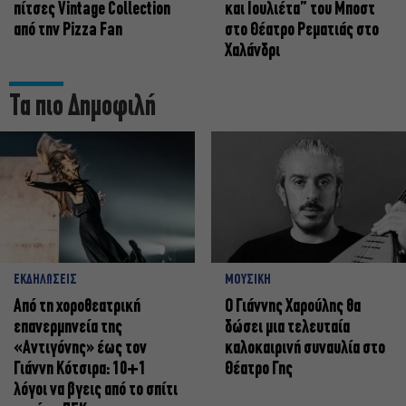
πίτσες Vintage Collection
και Ιουλιέτα” του Μποστ
από την Pizza Fan
στο Θέατρο Ρεματιάς στο
Χαλάνδρι
Τα πιο Δημοφιλή
ΕΚΔΗΛΩΣΕΙΣ
ΜΟΥΣΙΚΗ
Από τη χοροθεατρική
Ο Γιάννης Χαρούλης θα
επανερμηνεία της
δώσει μια τελευταία
«Αντιγόνης» έως τον
καλοκαιρινή συναυλία στο
Γιάννη Κότσιρα: 10+1
Θέατρο Γης
λόγοι να βγεις από το σπίτι