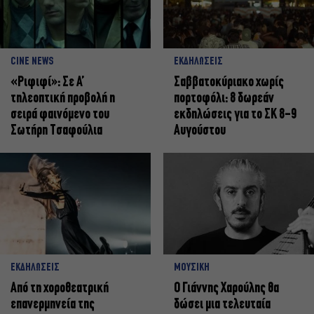
CINE NEWS
ΕΚΔΗΛΩΣΕΙΣ
«Ριφιφί»: Σε Α’
Σαββατοκύριακο χωρίς
τηλεοπτική προβολή η
πορτοφόλι: 8 δωρεάν
σειρά φαινόμενο του
εκδηλώσεις για το ΣΚ 8-9
Σωτήρη Τσαφούλια
Αυγούστου
ΕΚΔΗΛΩΣΕΙΣ
ΜΟΥΣΙΚΗ
Από τη χοροθεατρική
Ο Γιάννης Χαρούλης θα
επανερμηνεία της
δώσει μια τελευταία