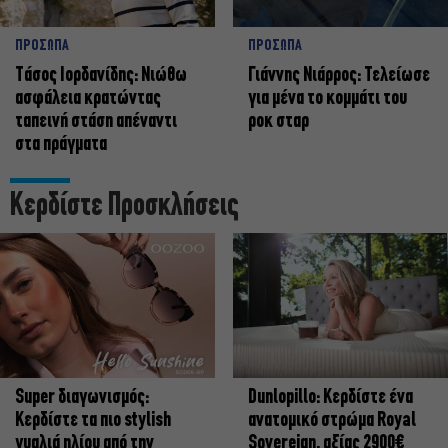
ΠΡΟΣΩΠΑ
ΠΡΟΣΩΠΑ
Tάσος Ιορδανίδης: Νιώθω
Γιάννης Νιάρρος: Τελείωσε
ασφάλεια κρατώντας
για μένα το κομμάτι του
ταπεινή στάση απέναντι
ροκ σταρ
στα πράγματα
Κερδίστε Προσκλήσεις
Super διαγωνισμός:
Dunlopillo: Κερδίστε ένα
Κερδίστε τα πιο stylish
ανατομικό στρώμα Royal
γυαλιά ηλίου από την
Sovereign, αξίας 2900€