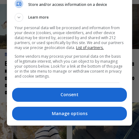
Store and/or access information on a device
Learn more
Your personal data will be processed and information from
your device (cookies, unique identifiers, and other device
data) may be stored by, accessed by and shared with 212
partners, or used specifically by this site. We and our partners
may use precise geolocation data.
List of partners.
ΠΡΟΣΩΠΑ
ΠΡΟΣΩΠΑ
Some vendors may process your personal data on the basis
of legitimate interest, which you can object to by managing
Ελεάνα Ανδρεούδη: Κάθε
Βαγγέλης Μπίκος: Έμαθα να
your options below. Look for a link at the bottom of this page
καλλιτέχνης όταν
δίνω αξία στο ποιος είμαι
or in the site menu to manage or withdraw consent in privacy
and cookie settings.
ανεβαίνει στη σκηνή
πάνω στη σκηνή και όχι στο
οφείλει να αισθάνεται
πως χορεύω
σταρ
Consent
Manage options