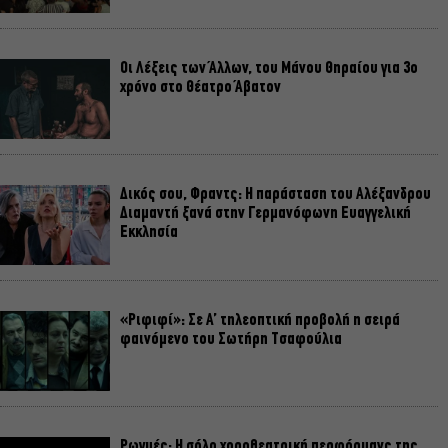
Οι Λέξεις των Άλλων, του Μάνου Θηραίου για 3ο
χρόνο στο Θέατρο Άβατον
Δικός σου, Φραντς: Η παράσταση του Αλέξανδρου
Διαμαντή ξανά στην Γερμανόφωνη Ευαγγελική
Εκκλησία
«Ριφιφί»: Σε Α’ τηλεοπτική προβολή η σειρά
φαινόμενο του Σωτήρη Τσαφούλια
Ρωγμές: Η σόλο χοροθεατρική περφόρμανς της