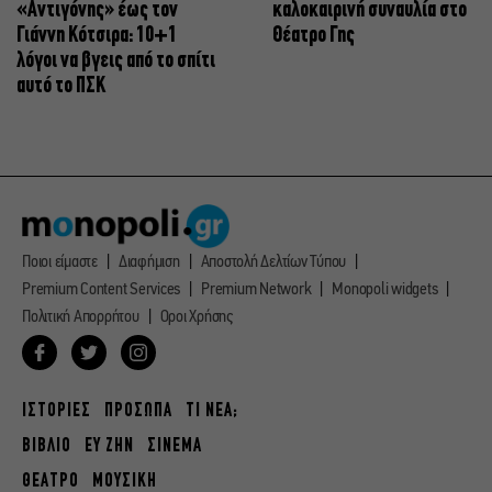
«Αντιγόνης» έως τον
καλοκαιρινή συναυλία στο
Γιάννη Κότσιρα: 10+1
Θέατρο Γης
λόγοι να βγεις από το σπίτι
αυτό το ΠΣΚ
Ποιοι είμαστε
Διαφήμιση
Αποστολή Δελτίων Τύπου
Premium Content Services
Premium Network
Monopoli widgets
Πολιτική Απορρήτου
Οροι Χρήσης
ΙΣΤΟΡΙΕΣ
ΠΡΟΣΩΠΑ
ΤΙ ΝΕΑ;
ΒΙΒΛΙΟ
ΕΥ ΖΗΝ
ΣΙΝΕΜΑ
ΘΕΑΤΡΟ
ΜΟΥΣΙΚΗ