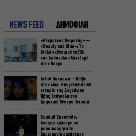
NEWS FEED
ΔΗΜΟΦΙΛΗ
«Κλεμμένος Πειρατής» –
«Beauty and Blue»: Το
διπλό εκθεσιακό ταξίδι
του Απόστολου Χαντζαρά
στην Πάτμο
Artist Unknown – Η Ήβη
ήταν εδώ: Η συγκλονιστική
ιστορία της ζωγράφου
Ήβης Στάγκαλη στο
Δημοτικό Θέατρο Πειραιά
Conduit Ensemble:
Ανοιχτό κάλεσμα σε
μουσικούς για τη
δημιουργία ορχήστρας