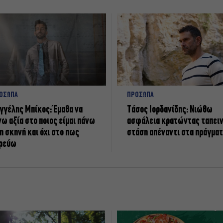
ΟΣΩΠΑ
ΠΡΟΣΩΠΑ
γγέλης Μπίκος: Έμαθα να
Tάσος Ιορδανίδης: Νιώθω
νω αξία στο ποιος είμαι πάνω
ασφάλεια κρατώντας ταπει
η σκηνή και όχι στο πως
στάση απέναντι στα πράγμα
ρεύω