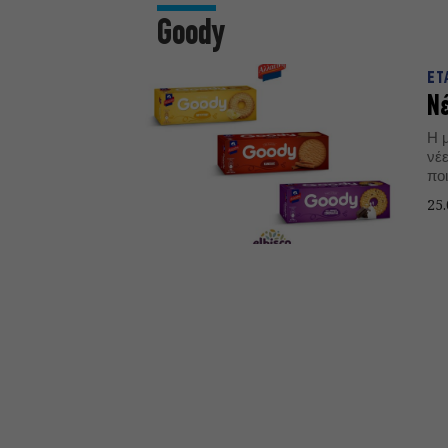
Goody
ΕΤ
Νέ
Η 
νέ
πο
έχ
25.
Cl