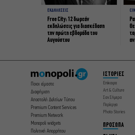
ΕΚΔΗΛΩΣΕΙΣ
CI
Free City: 12 δωρεάν
Ρα
εκδηλώσεις για διασκέδαση
Θε
την πρώτη εβδομάδα του
τα
Αυγούστου
αν
ΙΣΤΟΡΙΕΣ
Επίκαιρα
Ποιοι είμαστε
Art & Culture
Διαφήμιση
Σαν Σήμερα
Αποστολή Δελτίων Τύπου
Περίεργα
Premium Content Services
Photo Stories
Premium Network
Monopoli widgets
ΠΡΟΣΩΠΑ
Πολιτική Απορρήτου