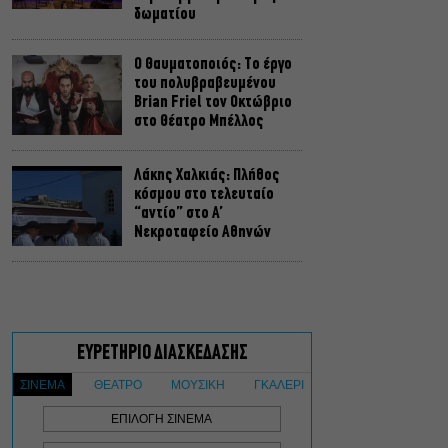
δωματίου
Ο Θαυματοποιός: Το έργο
του πολυβραβευμένου
Brian Friel τον Οκτώβριο
στο Θέατρο Μπέλλος
Λάκης Χαλκιάς: Πλήθος
κόσμου στο τελευταίο
“αντίο” στο Α’
Νεκροταφείο Αθηνών
Μια άλλη Θήβα: Σε ποια
αθηναϊκά θέατρα θα δούμε
την παράσταση το
Φθινόπωρο
ΥΠΠΟ: Αναβαθμίζεται ο
αρχαιολογικός χώρος του
Ραμνούντος