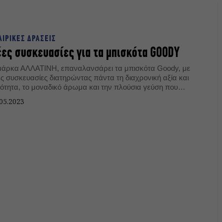
ΑΙΡΙΚΕΣ ΔΡΑΣΕΙΣ
ες συσκευασίες για τα μπισκότα GOODY
μάρκα ΑΛΛΑΤΙΝΗ, επαναλανσάρει τα μπισκότα Goody, με
ες συσκευασίες διατηρώντας πάντα τη διαχρονική αξία και
ιότητα, το μοναδικό άρωμα και την πλούσια γεύση που
ουν συνδέσει οι καταναλωτές με τις πιο αγαπημένες τους
05.2023
assic Goody moments.