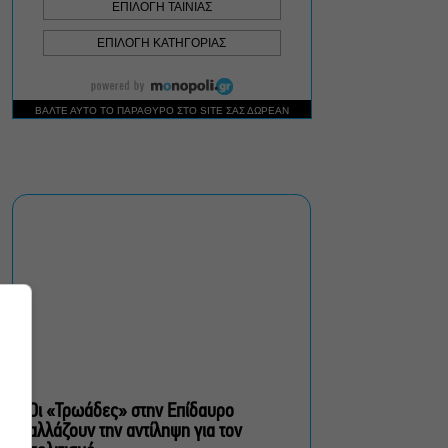
Δήμος Αθηναίων:
Απομάκρυνση 240
τραπεζοκαθισμάτων σε 13
επιχειρησιακές δράσεις
«Θάλασσα από γυαλί»:
Παγκόσμια πρεμιέρα για τη
νέα ταινία του Αλέξη
Αλεξίου
«Δυο μαύρα πουκάμισα»:
Το πρώτο trailer της
νέας, πολυαναμενόμενης
δραματικής σειράς του
MEGA
Οι «Τρωάδες» στην Επίδαυρο
αλλάζουν την αντίληψη για τον