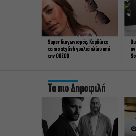
Super διαγωνισμός: Κερδίστε
Du
τα πιο stylish γυαλιά ηλίου από
αν
την OOZOO
So
Τα πιο Δημοφιλή