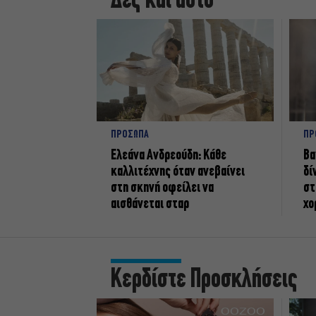
Δες και αυτό
ΠΡΟΣΩΠΑ
ΠΡ
Ελεάνα Ανδρεούδη: Κάθε
Βα
καλλιτέχνης όταν ανεβαίνει
δί
στη σκηνή οφείλει να
στ
αισθάνεται σταρ
χο
Κερδίστε Προσκλήσεις