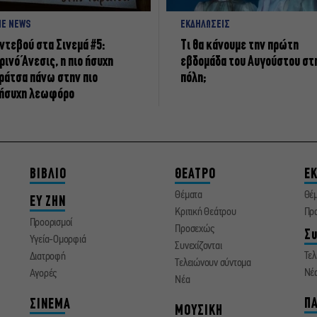
NE NEWS
ΕΚΔΗΛΩΣΕΙΣ
ντεβού στα Σινεμά #5:
Τι θα κάνουμε την πρώτη
ρινό Άνεσις, η πιο ήσυχη
εβδομάδα του Αυγούστου στ
ράτσα πάνω στην πιο
πόλη;
ήσυχη λεωφόρο
ΒΙΒΛΙΟ
ΘΕΑΤΡΟ
ΕΚ
Θέματα
Θέ
ΕΥ ΖΗΝ
Κριτική Θεάτρου
Πρ
Προορισμοί
Προσεχώς
Συ
Υγεία-Ομορφιά
Συνεχίζονται
Τελ
Διατροφή
Τελειώνουν σύντομα
Νέ
Αγορές
Νέα
ΠΑ
ΣΙΝΕΜΑ
ΜΟΥΣΙΚΗ