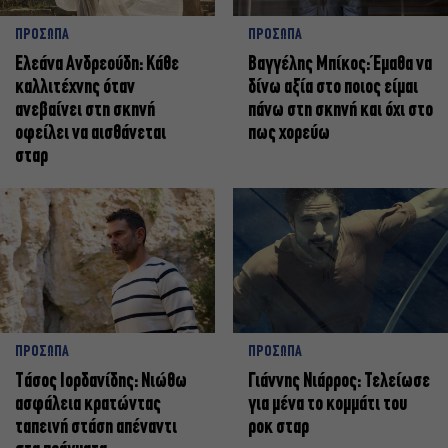
ΠΡΟΣΩΠΑ
ΠΡΟΣΩΠΑ
Ελεάνα Ανδρεούδη: Κάθε
Βαγγέλης Μπίκος: Έμαθα να
καλλιτέχνης όταν
δίνω αξία στο ποιος είμαι
ανεβαίνει στη σκηνή
πάνω στη σκηνή και όχι στο
οφείλει να αισθάνεται
πως χορεύω
σταρ
ΠΡΟΣΩΠΑ
ΠΡΟΣΩΠΑ
Tάσος Ιορδανίδης: Νιώθω
Γιάννης Νιάρρος: Τελείωσε
ασφάλεια κρατώντας
για μένα το κομμάτι του
ταπεινή στάση απέναντι
ροκ σταρ