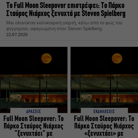
Το Full Moon Sleepover επιστρέφει: Το Πάρκο
Σταύρος Νιάρχος ξενυχτά με Steven Spielberg
Μια ολονύκτια καλοκαιρινή γιορτή, κάτω από το φως του
φεγγαριού, αφιερωμένη στον Steven Spielberg.
22.07.2026
ΔΡΑΣΕΙΣ
ΕΚΔΗΛΩΣΕΙΣ
Full Moon Sleepover: Το
Full Moon Sleepover: To
Πάρκο Σταύρος Νιάρχος
Πάρκο Σταύρος Νιάρχος
“ξενυχτάει” με
«ξενυχτάει» με