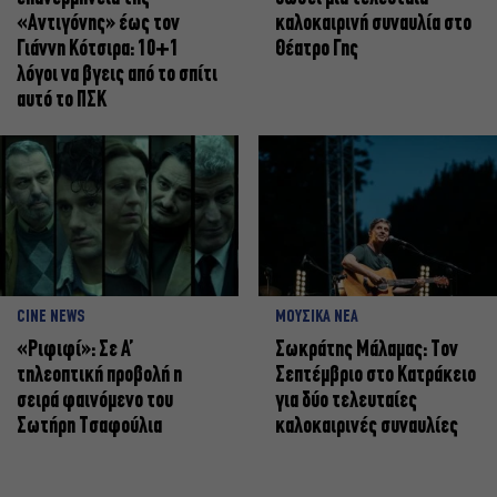
«Αντιγόνης» έως τον
καλοκαιρινή συναυλία στο
Γιάννη Κότσιρα: 10+1
Θέατρο Γης
λόγοι να βγεις από το σπίτι
αυτό το ΠΣΚ
CINE NEWS
ΜΟΥΣΙΚΑ ΝΕΑ
«Ριφιφί»: Σε Α’
Σωκράτης Μάλαμας: Τον
τηλεοπτική προβολή η
Σεπτέμβριο στο Κατράκειο
σειρά φαινόμενο του
για δύο τελευταίες
Σωτήρη Τσαφούλια
καλοκαιρινές συναυλίες