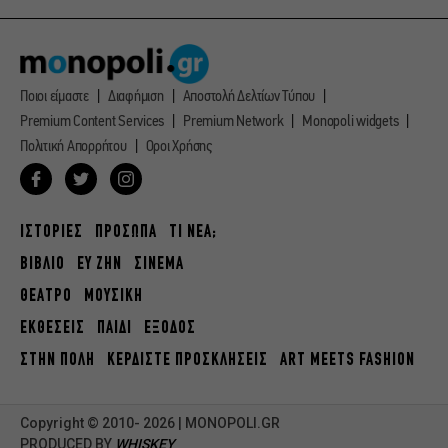
Ποιοι είμαστε
Διαφήμιση
Αποστολή Δελτίων Τύπου
Premium Content Services
Premium Network
Monopoli widgets
Πολιτική Απορρήτου
Οροι Χρήσης
ΙΣΤΟΡΙΕΣ
ΠΡΟΣΩΠΑ
ΤΙ ΝΕΑ;
ΒΙΒΛΙΟ
ΕΥ ΖΗΝ
ΣΙΝΕΜΑ
ΘΕΑΤΡΟ
ΜΟΥΣΙΚΗ
ΕΚΘΕΣΕΙΣ
ΠΑΙΔΙ
ΕΞΟΔΟΣ
ΣΤΗΝ ΠΟΛΗ
ΚΕΡΔΙΣΤΕ ΠΡΟΣΚΛΗΣΕΙΣ
ART MEETS FASHION
Copyright © 2010- 2026 | MONOPOLI.GR
PRODUCED BY
WHISKEY