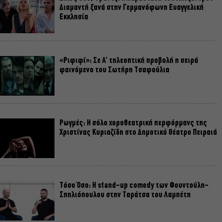
Διαμαντή ξανά στην Γερμανόφωνη Ευαγγελική
Εκκλησία
«Ριφιφί»: Σε Α’ τηλεοπτική προβολή η σειρά
φαινόμενο του Σωτήρη Τσαφούλια
Ρωγμές: Η σόλο χοροθεατρική περφόρμανς της
Χριστίνας Κυριαζίδη στο Δημοτικό Θέατρο Πειραιά
Τόσο Όσο: Η stand-up comedy των Φουντούλη-
Σπηλιόπουλου στην Ταράτσα του Λαμπέτη