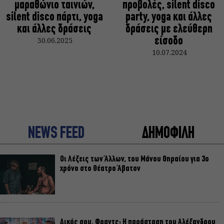
μαραθώνιο ταινιών,
προβολές, silent disco
silent disco πάρτι, yoga
party, yoga και άλλες
και άλλες δράσεις
δράσεις με ελεύθερη
30.06.2025
είσοδο
10.07.2024
NEWS FEED
ΔΗΜΟΦΙΛΗ
Οι Λέξεις των Άλλων, του Μάνου Θηραίου για 3ο
χρόνο στο Θέατρο Άβατον
Δικός σου, Φραντς: Η παράσταση του Αλέξανδρου