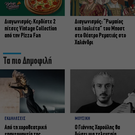
Διαγωνισμός: Κερδίστε 2
Διαγωνισμός: “Ρωμαίος
πίτσες Vintage Collection
και Ιουλιέτα” του Μποστ
από την Pizza Fan
στο Θέατρο Ρεματιάς στο
Χαλάνδρι
Τα πιο Δημοφιλή
ΕΚΔΗΛΩΣΕΙΣ
ΜΟΥΣΙΚΗ
Από τη χοροθεατρική
Ο Γιάννης Χαρούλης θα
επανερμηνεία της
δώσει μια τελευταία