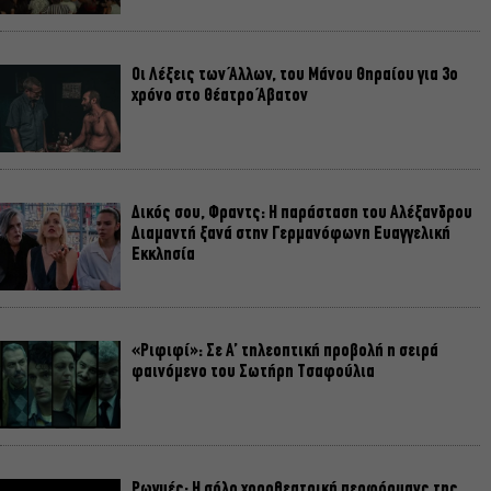
Οι Λέξεις των Άλλων, του Μάνου Θηραίου για 3ο
χρόνο στο Θέατρο Άβατον
Δικός σου, Φραντς: Η παράσταση του Αλέξανδρου
Διαμαντή ξανά στην Γερμανόφωνη Ευαγγελική
Εκκλησία
«Ριφιφί»: Σε Α’ τηλεοπτική προβολή η σειρά
φαινόμενο του Σωτήρη Τσαφούλια
Ρωγμές: Η σόλο χοροθεατρική περφόρμανς της