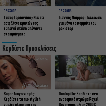
ΠΡΟΣΩΠΑ
ΠΡΟΣΩΠΑ
Tάσος Ιορδανίδης: Νιώθω
Γιάννης Νιάρρος: Τελείωσε
ασφάλεια κρατώντας
για μένα το κομμάτι του
ταπεινή στάση απέναντι
ροκ σταρ
στα πράγματα
Κερδίστε Προσκλήσεις
Super διαγωνισμός:
Dunlopillo: Κερδίστε ένα
Κερδίστε τα πιο stylish
ανατομικό στρώμα Royal
γυαλιά ηλίου από την
Sovereign, αξίας 2900€