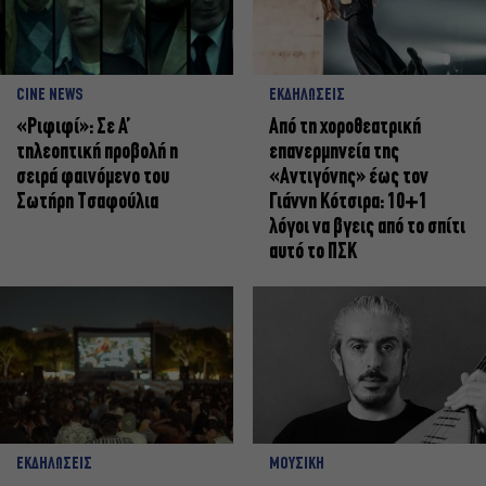
CINE NEWS
ΕΚΔΗΛΩΣΕΙΣ
«Ριφιφί»: Σε Α’
Από τη χοροθεατρική
τηλεοπτική προβολή η
επανερμηνεία της
σειρά φαινόμενο του
«Αντιγόνης» έως τον
Σωτήρη Τσαφούλια
Γιάννη Κότσιρα: 10+1
λόγοι να βγεις από το σπίτι
αυτό το ΠΣΚ
ΕΚΔΗΛΩΣΕΙΣ
ΜΟΥΣΙΚΗ