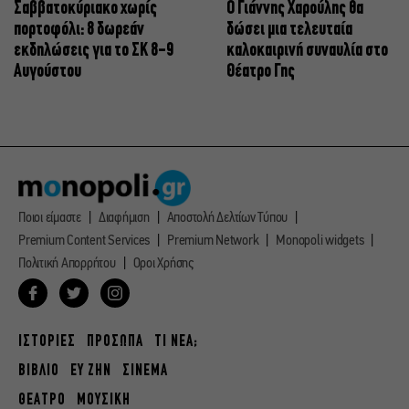
Σαββατοκύριακο χωρίς
Ο Γιάννης Χαρούλης θα
πορτοφόλι: 8 δωρεάν
δώσει μια τελευταία
εκδηλώσεις για το ΣΚ 8-9
καλοκαιρινή συναυλία στο
Αυγούστου
Θέατρο Γης
Ποιοι είμαστε
Διαφήμιση
Αποστολή Δελτίων Τύπου
Premium Content Services
Premium Network
Monopoli widgets
Πολιτική Απορρήτου
Οροι Χρήσης
ΙΣΤΟΡΙΕΣ
ΠΡΟΣΩΠΑ
ΤΙ ΝΕΑ;
ΒΙΒΛΙΟ
ΕΥ ΖΗΝ
ΣΙΝΕΜΑ
ΘΕΑΤΡΟ
ΜΟΥΣΙΚΗ