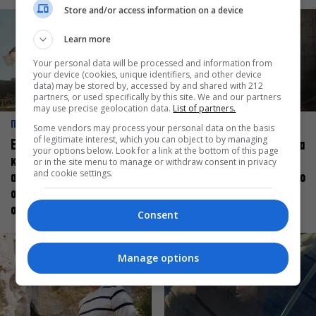
Store and/or access information on a device
Learn more
Your personal data will be processed and information from
your device (cookies, unique identifiers, and other device
data) may be stored by, accessed by and shared with 212
partners, or used specifically by this site. We and our partners
may use precise geolocation data.
List of partners.
ΠΡΟΣΩΠΑ
ΠΡΟΣΩΠΑ
Some vendors may process your personal data on the basis
of legitimate interest, which you can object to by managing
Ελεάνα Ανδρεούδη: Κάθε
Βαγγέλης Μπίκος: Έμαθα να
your options below. Look for a link at the bottom of this page
καλλιτέχνης όταν
δίνω αξία στο ποιος είμαι
or in the site menu to manage or withdraw consent in privacy
and cookie settings.
ανεβαίνει στη σκηνή
πάνω στη σκηνή και όχι στο
οφείλει να αισθάνεται
πως χορεύω
σταρ
Consent
Manage options