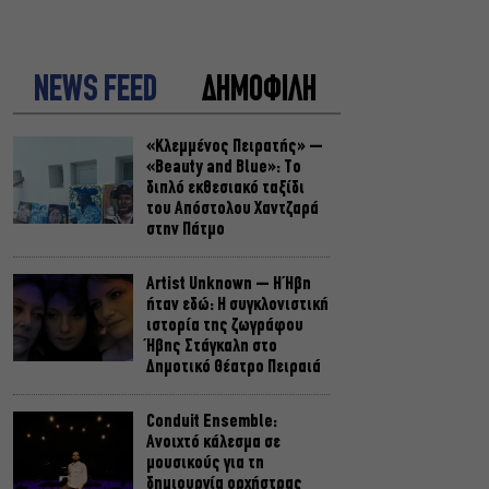
NEWS FEED
ΔΗΜΟΦΙΛΗ
«Κλεμμένος Πειρατής» –
«Beauty and Blue»: Το
διπλό εκθεσιακό ταξίδι
του Απόστολου Χαντζαρά
στην Πάτμο
Artist Unknown – Η Ήβη
ήταν εδώ: Η συγκλονιστική
ιστορία της ζωγράφου
Ήβης Στάγκαλη στο
Δημοτικό Θέατρο Πειραιά
Conduit Ensemble:
Ανοιχτό κάλεσμα σε
μουσικούς για τη
δημιουργία ορχήστρας