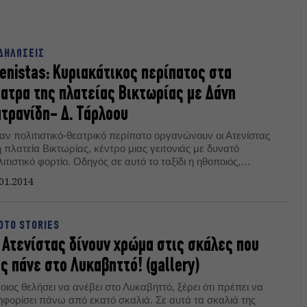
ΔΗΛΩΣΕΙΣ
enistas: Κυριακάτικος περίπατος στα
ατρα της πλατείας Βικτωρίας με Δάνη
τρανίδη- Δ. Τάρλοου
αν πολιτιστικό-θεατρικό περίπατο οργανώνουν οι Ατενίστας
 πλατεία Βικτωρίας, κέντρο μιας γειτονιάς με δυνατό
ιτιστικό φορτίο. Οδηγός σε αυτό το ταξίδι η ηθοποιός,
γγραφέας, σκηνοθέτης και συνιδρυτού της ομάδας
01.2014
εώρησης» κα. Μαίη Σεβαστοπούλου. Μεταξύ άλλων, θα
ς μάθουν την ιστορία των θεάτρων Πορεία (Δημ. Τάρλοου),
λη (Δάνης Κατρανίδης) και Βικτώρια.
OTO STORIES
 Ατενίστας δίνουν χρώμα στις σκάλες που
ς πάνε στο Λυκαβηττό! (gallery)
ιος θελήσει να ανέβει στο Λυκαβηττό, ξέρει ότι πρέπει να
ηφορίσει πάνω από εκατό σκαλιά. Σε αυτά τα σκαλιά της