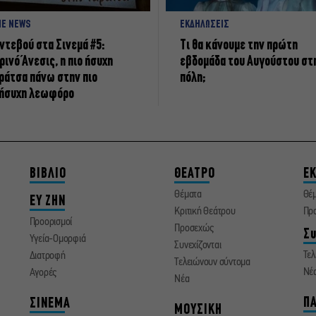
NE NEWS
ΕΚΔΗΛΩΣΕΙΣ
ντεβού στα Σινεμά #5:
Τι θα κάνουμε την πρώτη
ρινό Άνεσις, η πιο ήσυχη
εβδομάδα του Αυγούστου στ
ράτσα πάνω στην πιο
πόλη;
ήσυχη λεωφόρο
ΒΙΒΛΙΟ
ΘΕΑΤΡΟ
ΕΚ
Θέματα
Θέ
ΕΥ ΖΗΝ
Κριτική Θεάτρου
Πρ
Προορισμοί
Προσεχώς
Συ
Υγεία-Ομορφιά
Συνεχίζονται
Τελ
Διατροφή
Τελειώνουν σύντομα
Νέ
Αγορές
Νέα
ΠΑ
ΣΙΝΕΜΑ
ΜΟΥΣΙΚΗ