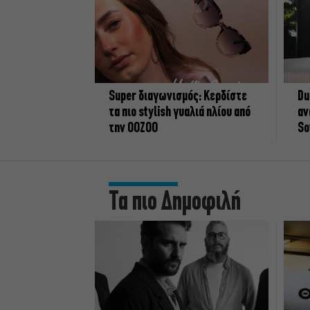
Super διαγωνισμός: Κερδίστε
Du
τα πιο stylish γυαλιά ηλίου από
αν
την OOZOO
So
Τα πιο Δημοφιλή