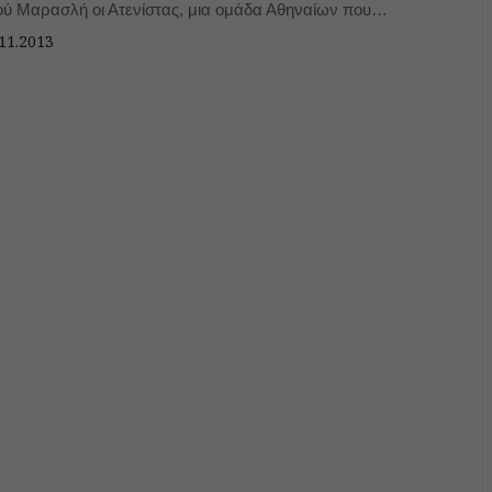
ού Μαρασλή οι Ατενίστας, μια ομάδα Αθηναίων που
άζονται για την εικόνα της πόλης τους, αποφάσισαν να
11.2013
σουν χρώμα. Συγκεντρώθηκαν και τα έβαψαν.