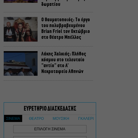
δωματίου
Ο Θαυματοποιός: Το έργο
του πολυβραβευμένου
Brian Friel τον Οκτώβριο
στο Θέατρο Μπέλλος
Λάκης Χαλκιάς: Πλήθος
κόσμου στο τελευταίο
“αντίο” στο Α’
Νεκροταφείο Αθηνών
Μια άλλη Θήβα: Σε ποια
αθηναϊκά θέατρα θα δούμε
την παράσταση το
Φθινόπωρο
ΥΠΠΟ: Αναβαθμίζεται ο
αρχαιολογικός χώρος του
Ραμνούντος