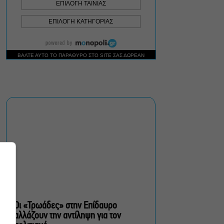
Δήμος Αθηναίων:
Απομάκρυνση 240
τραπεζοκαθισμάτων σε 13
επιχειρησιακές δράσεις
«Θάλασσα από γυαλί»:
Παγκόσμια πρεμιέρα για τη
νέα ταινία του Αλέξη
Αλεξίου
«Δυο μαύρα πουκάμισα»:
Το πρώτο trailer της
νέας, πολυαναμενόμενης
δραματικής σειράς του
MEGA
Οι «Τρωάδες» στην Επίδαυρο
αλλάζουν την αντίληψη για τον