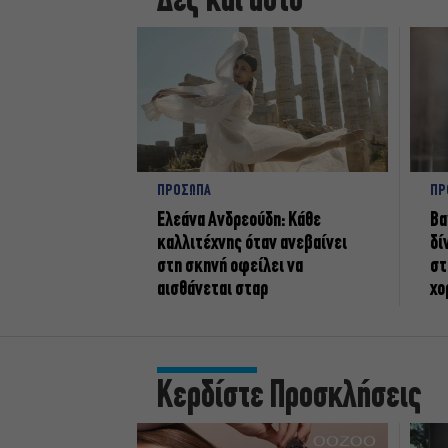
Δες και αυτό
ΠΡΟΣΩΠΑ
ΠΡ
Ελεάνα Ανδρεούδη: Κάθε
Βα
καλλιτέχνης όταν ανεβαίνει
δί
στη σκηνή οφείλει να
στ
αισθάνεται σταρ
χο
Κερδίστε Προσκλήσεις