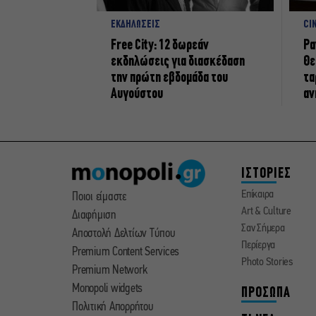
ΕΚΔΗΛΩΣΕΙΣ
CI
Free City: 12 δωρεάν
Ρα
εκδηλώσεις για διασκέδαση
Θε
την πρώτη εβδομάδα του
τα
Αυγούστου
αν
ΙΣΤΟΡΙΕΣ
Επίκαιρα
Ποιοι είμαστε
Art & Culture
Διαφήμιση
Σαν Σήμερα
Αποστολή Δελτίων Τύπου
Περίεργα
Premium Content Services
Photo Stories
Premium Network
Monopoli widgets
ΠΡΟΣΩΠΑ
Πολιτική Απορρήτου