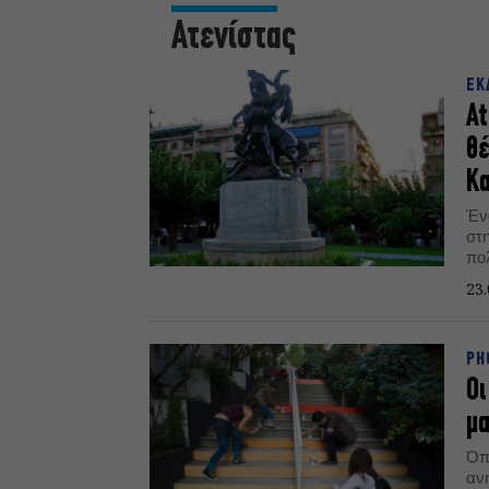
Ατενίστας
ΕΚ
At
θέ
Κα
Έν
στη
πολ
συ
23.
«Θ
μα
Πό
PH
Οι
μα
Όπο
αν