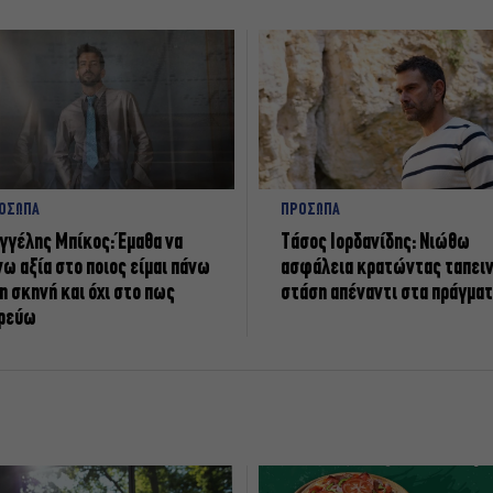
ΟΣΩΠΑ
ΠΡΟΣΩΠΑ
γγέλης Μπίκος: Έμαθα να
Tάσος Ιορδανίδης: Νιώθω
νω αξία στο ποιος είμαι πάνω
ασφάλεια κρατώντας ταπει
η σκηνή και όχι στο πως
στάση απέναντι στα πράγμα
ρεύω