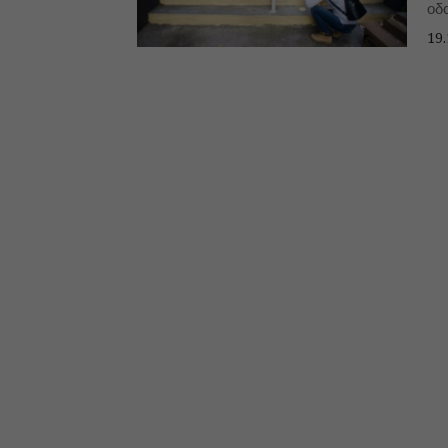
οδ
νοι
19.
δώ