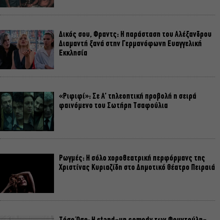
Δικός σου, Φραντς: Η παράσταση του Αλέξανδρου
Διαμαντή ξανά στην Γερμανόφωνη Ευαγγελική
Εκκλησία
«Ριφιφί»: Σε Α’ τηλεοπτική προβολή η σειρά
φαινόμενο του Σωτήρη Τσαφούλια
Ρωγμές: Η σόλο χοροθεατρική περφόρμανς της
Χριστίνας Κυριαζίδη στο Δημοτικό Θέατρο Πειραιά