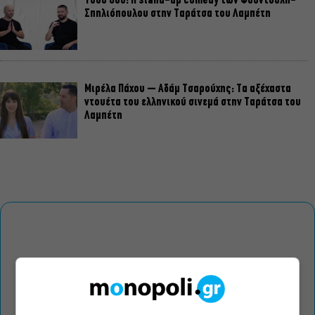
Τόσο Όσο: Η stand-up comedy των Φουντούλη-
Σπηλιόπουλου στην Ταράτσα του Λαμπέτη
Μιρέλα Πάχου – Αδάμ Τσαρούχης: Τα αξέχαστα
ντουέτα του ελληνικού σινεμά στην Ταράτσα του
Λαμπέτη