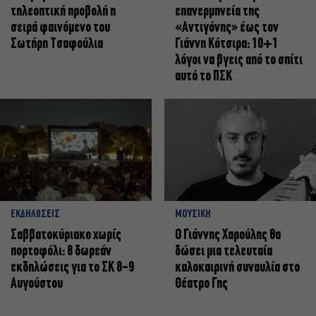
τηλεοπτική προβολή η
επανερμηνεία της
σειρά φαινόμενο του
«Αντιγόνης» έως τον
Σωτήρη Τσαφούλια
Γιάννη Κότσιρα: 10+1
λόγοι να βγεις από το σπίτι
αυτό το ΠΣΚ
ΕΚΔΗΛΩΣΕΙΣ
ΜΟΥΣΙΚΗ
Σαββατοκύριακο χωρίς
Ο Γιάννης Χαρούλης θα
πορτοφόλι: 8 δωρεάν
δώσει μια τελευταία
εκδηλώσεις για το ΣΚ 8-9
καλοκαιρινή συναυλία στο
Αυγούστου
Θέατρο Γης