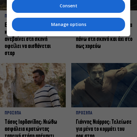
Consent
ΠΡΟΣΩΠΑ
ΠΡΟΣΩΠΑ
Manage options
Ελεάνα Ανδρεούδη: Κάθε
Βαγγέλης Μπίκος: Έμαθα να
καλλιτέχνης όταν
δίνω αξία στο ποιος είμαι
ανεβαίνει στη σκηνή
πάνω στη σκηνή και όχι στο
οφείλει να αισθάνεται
πως χορεύω
σταρ
ΠΡΟΣΩΠΑ
ΠΡΟΣΩΠΑ
Tάσος Ιορδανίδης: Νιώθω
Γιάννης Νιάρρος: Τελείωσε
ασφάλεια κρατώντας
για μένα το κομμάτι του
ταπεινή στάση απέναντι
ροκ σταρ