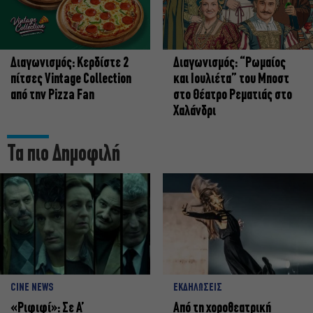
Διαγωνισμός: Κερδίστε 2
Διαγωνισμός: “Ρωμαίος
πίτσες Vintage Collection
και Ιουλιέτα” του Μποστ
από την Pizza Fan
στο Θέατρο Ρεματιάς στο
Χαλάνδρι
Τα πιο Δημοφιλή
CINE NEWS
ΕΚΔΗΛΩΣΕΙΣ
«Ριφιφί»: Σε Α’
Από τη χοροθεατρική