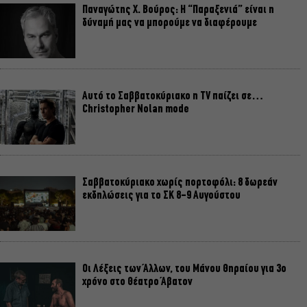
Παναγώτης Χ. Βούρος: Η “Παραξενιά” είναι η
δύναμή μας να μπορούμε να διαφέρουμε
Αυτό το Σαββατοκύριακο η TV παίζει σε…
Christopher Nolan mode
Σαββατοκύριακο χωρίς πορτοφόλι: 8 δωρεάν
εκδηλώσεις για το ΣΚ 8-9 Αυγούστου
Οι Λέξεις των Άλλων, του Μάνου Θηραίου για 3ο
χρόνο στο Θέατρο Άβατον