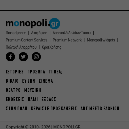
Ποιοι είμαστε
Διαφήμιση
Αποστολή Δελτίων Τύπου
Premium Content Services
Premium Network
Monopoli widgets
Πολιτική Απορρήτου
Οροι Χρήσης
ΙΣΤΟΡΙΕΣ
ΠΡΟΣΩΠΑ
ΤΙ ΝΕΑ;
ΒΙΒΛΙΟ
ΕΥ ΖΗΝ
ΣΙΝΕΜΑ
ΘΕΑΤΡΟ
ΜΟΥΣΙΚΗ
ΕΚΘΕΣΕΙΣ
ΠΑΙΔΙ
ΕΞΟΔΟΣ
ΣΤΗΝ ΠΟΛΗ
ΚΕΡΔΙΣΤΕ ΠΡΟΣΚΛΗΣΕΙΣ
ART MEETS FASHION
Copyright © 2010- 2026 | MONOPOLI.GR