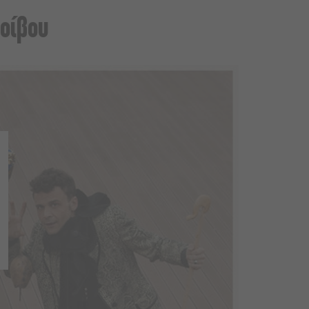
Φοίβου