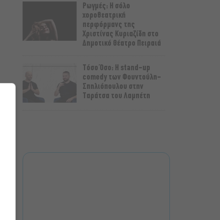
Ρωγμές: Η σόλο
χοροθεατρική
περφόρμανς της
Χριστίνας Κυριαζίδη στο
Δημοτικό Θέατρο Πειραιά
Τόσο Όσο: Η stand-up
comedy των Φουντούλη-
Σπηλιόπουλου στην
Ταράτσα του Λαμπέτη
Μιρέλα Πάχου – Αδάμ
Τσαρούχης: Τα αξέχαστα
ντουέτα του ελληνικού
σινεμά στην Ταράτσα του
Λαμπέτη
Μουσική Τεχνόπολη 2026:
Η συναυλιακή σεζόν
κορυφώνεται τον
Σεπτέμβριο