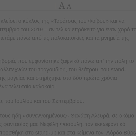
A
A
κλείσει ο κύκλος της «
Ταράτσα
ς του
Φοίβο
υ» και να
επτέμβριο του 2019 – αν τελικά επρόκειτο για έναν χορό τ
πετάμε πάνω από τις πολυκατοικίες και τα μνημεία της
ηβοριά, που εμφανίστηκε ξαφνικά πάνω απ’ την πόλη το
αλλιτεχνών του τραγουδιού, του θεάτρου, του stand-
της μαγείας και στηρίχτηκε στα δύο πρώτα χρόνια
ένα τελευταίο καλοκαίρι.
, του Ιουλίου και του Σεπτεμβρίου.
ό τους ήδη «συνεννοημένους» Θανάση Αλευρά, σε ακόμα 
ης φαντασίας μας Νεφέλη Φασούλη, τον εκκωφαντικό
ή προσθήκη στο stand-up και στα κείμενα τον Λόρδο Βύρ