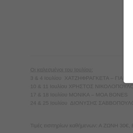
Οι καλεσμένοι του Ιουλίου:
3 & 4 Ιουλίου ΧΑΤΖΗΦΡΑΓΚΕΤΑ – ΓΙΑΝΝ
10 & 11 Ιουλίου ΧΡΗΣΤΟΣ ΝΙΚΟΛΟΠΟΥ
17 & 18 Ιουλίου ΜONIKA – MOA BONES
24 & 25 Ioυλίου ΔΙΟΝΥΣΗΣ ΣΑΒΒΟΠΟΥ
Τιμές εισιτηρίων καθήμενων: Α ΖΩΝΗ 30€,