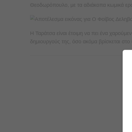
Θεοδωρόπουλο, με τα αδιάκοπα κωμικά ερωτ
Η
Ταράτσα
είναι έτοιμη να πει ένα χαρούμε
δημιουργούς της, όσο ακόμα βρίσκεται στο 