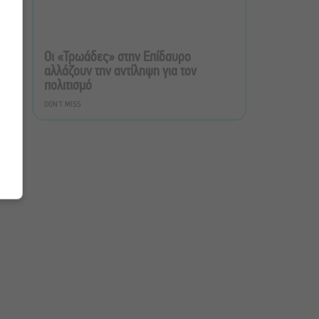
Τουλάχιστον 1.500 έλεγχοι
σε 300 παραλίες –
Πρόστιμα έως 73.000€ για
Οι «Τρωάδες» στην Επίδαυρο
αυθαίρετες καταλήψεις
αλλάζουν την αντίληψη για τον
πολιτισμό
Μια μικρή παρηγοριά:
DON'T MISS
Πέντε διηγήματα του
Ρέυμοντ Κάρβερ γίνονται
παράσταση στο studio
Μαυρομιχάλη
Ραντεβού στα Σινεμά #6:
Κάρμεν, εκεί όπου η
γειτονιά δίνει σινεφίλ
ραντεβού