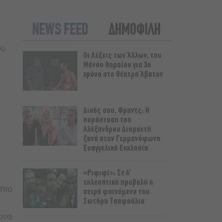
NEWS FEED
ΔΗΜΟΦΙΛΗ
ου
Οι Λέξεις των Άλλων, του
Μάνου Θηραίου για 3ο
χρόνο στο Θέατρο Άβατον
Δικός σου, Φραντς: Η
παράσταση του
Αλέξανδρου Διαμαντή
ξανά στην Γερμανόφωνη
Ευαγγελική Εκκλησία
«Ριφιφί»: Σε Α’
τηλεοπτική προβολή η
πιο
σειρά φαινόμενο του
Σωτήρη Τσαφούλια
ωνα