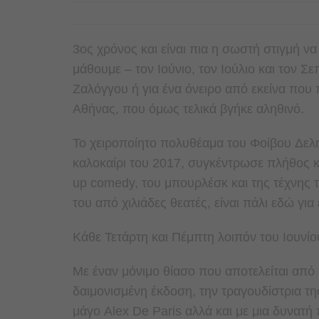
3ος χρόνος και είναι πια η σωστή στιγμή να 
μάθουμε – τον Ιούνιο, τον Ιούλιο και τον Σ
Ζαλόγγου ή για ένα όνειρο από εκείνα που 
Αθήνας, που όμως τελικά βγήκε αληθινό.
Το χειροποίητο πολυθέαμα του Φοίβ
ου Δελ
καλοκαίρι του 2017, συγκέντρωσε πλήθος κ
up comedy, του
μπουρλέσκ και της τέχνης 
του από χιλιάδες θεατές, είναι πάλι εδώ για 
Κάθε Τετάρτη και Πέμπτη λοιπόν του Ιουνίου
Με έναν μόνιμο θίασο που αποτελείται απ
δαιμονισμένη έκδοση, την τραγουδίστρια τ
μάγο Alex De Paris αλλά και με μια δυνατ