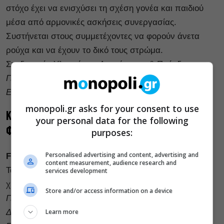
στόχο έχει να ενισχύσει τη σχέση γονέα και παιδιού
μέσα από αρμονικές ασκήσεις συνεργασίας.
Συστήνεται στους συμμετέχοντες να φορούν άνετα
ρούχα και να έχουν το δικό τους στρώμα.
Σχεδιασμός-Υλοποίηση: Αναγέννηση & Πρόοδος
Για παιδιά 4-12 ετών μαζί με τους συνοδούς τους
Ελεύθερη συμμετοχή με σειρά προτεραιότητας
monopoli.gr asks for your consent to use
Κυριακή 30/3 | 11.00-20.00
your personal data for the following
Φάρος
purposes:
Personalised advertising and content, advertising and
Face Painting
content measurement, audience research and
Τα πρόσωπα μικρών και μεγάλων γεμίζουν με
services development
χρώματα και ευφάνταστα σχέδια!
Store and/or access information on a device
Για παιδιά όλων των ηλικιών και έναν/μία συνοδό
Learn more
Δράση ανοιχτής ροής