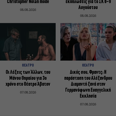
Christopher Nolan mode
εκδηλώσεις για το ΣΚ 8-9
Αυγούστου
08.08.2026
08.08.2026
ΘΕΑΤΡΟ
ΘΕΑΤΡΟ
Οι Λέξεις των Άλλων, του
Δικός σου, Φραντς: Η
Μάνου Θηραίου για 3ο
παράσταση του Αλέξανδρου
χρόνο στο Θέατρο Άβατον
Διαμαντή ξανά στην
Γερμανόφωνη Ευαγγελική
07.08.2026
Εκκλησία
07.08.2026