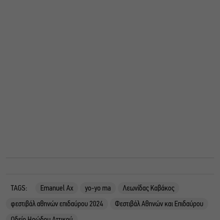
TAGS:
Emanuel Ax
yo-yo ma
Λεωνίδας Καβάκος
φεστιβάλ αθηνών επιδαύρου 2024
Φεστιβάλ Αθηνών και Επιδαύρου