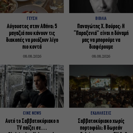
ΓΕΥΣΗ
ΒΙΒΛΙΑ
Αύγουστος στην Αθήνα: 5
Παναγώτης Χ. Βούρος: Η
μαγαζιά που κάνουν τις
“Παραξενιά” είναι η δύναμή
διακοπές να μοιάζουν λίγο
μας να μπορούμε να
πιο κοντά
διαφέρουμε
08.08.2026
08.08.2026
CINE NEWS
ΕΚΔΗΛΩΣΕΙΣ
Αυτό το Σαββατοκύριακο η
Σαββατοκύριακο χωρίς
TV παίζει σε…
πορτοφόλι: 8 δωρεάν