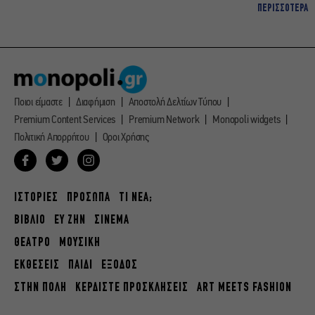
ΠΕΡΙΣΣΟΤΕΡΑ
Ποιοι είμαστε
Διαφήμιση
Αποστολή Δελτίων Τύπου
Premium Content Services
Premium Network
Monopoli widgets
Πολιτική Απορρήτου
Οροι Χρήσης
ΙΣΤΟΡΙΕΣ
ΠΡΟΣΩΠΑ
ΤΙ ΝΕΑ;
ΒΙΒΛΙΟ
ΕΥ ΖΗΝ
ΣΙΝΕΜΑ
ΘΕΑΤΡΟ
ΜΟΥΣΙΚΗ
ΕΚΘΕΣΕΙΣ
ΠΑΙΔΙ
ΕΞΟΔΟΣ
ΣΤΗΝ ΠΟΛΗ
ΚΕΡΔΙΣΤΕ ΠΡΟΣΚΛΗΣΕΙΣ
ART MEETS FASHION