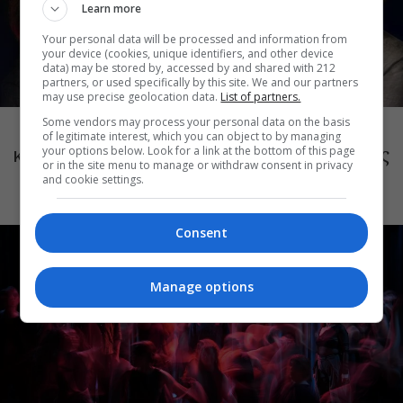
Learn more
Your personal data will be processed and information from
your device (cookies, unique identifiers, and other device
data) may be stored by, accessed by and shared with 212
partners, or used specifically by this site. We and our partners
may use precise geolocation data.
List of partners.
ΜΟΥΣΙΚΗ
Some vendors may process your personal data on the basis
Το Ροκ το Ελληνικό: Κώστας Τουρνάς
of legitimate interest, which you can object to by managing
και Διονύσης Τσακνής στο Θέατρο Άλσος
your options below. Look for a link at the bottom of this page
or in the site menu to manage or withdraw consent in privacy
ΔΕΗ
and cookie settings.
Consent
Manage options