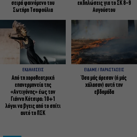
σειρά φαινόμενο του
εκδηλώσεις για το ΣΚ 8-9
Σωτήρη Τσαφούλια
Αυγούστου
ΕΚΔΗΛΩΣΕΙΣ
ΕΙΔΑΜΕ / ΠΑΡΑΣΤΑΣΕΙΣ
Από τη χοροθεατρική
Όσα μάς άρεσαν (ή μάς
επανερμηνεία της
χάλασαν) αυτή την
«Αντιγόνης» έως τον
εβδομάδα
Γιάννη Κότσιρα: 10+1
λόγοι να βγεις από το σπίτι
αυτό το ΠΣΚ