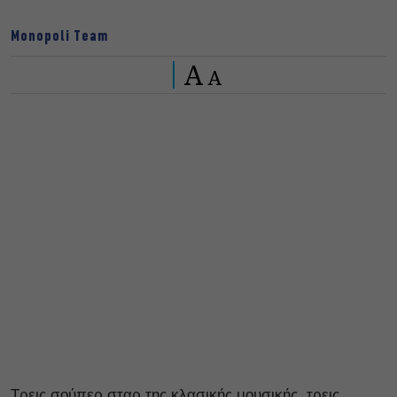
Monopoli Team
A
A
Τρεις σούπερ σταρ της κλασικής μουσικής, τρεις