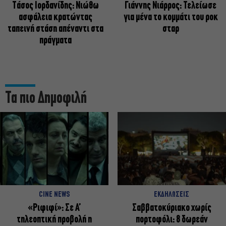
Tάσος Ιορδανίδης: Νιώθω
Γιάννης Νιάρρος: Τελείωσε
ασφάλεια κρατώντας
για μένα το κομμάτι του ροκ
ταπεινή στάση απέναντι στα
σταρ
πράγματα
Τα πιο Δημοφιλή
CINE NEWS
ΕΚΔΗΛΩΣΕΙΣ
«Ριφιφί»: Σε Α’
Σαββατοκύριακο χωρίς
τηλεοπτική προβολή η
πορτοφόλι: 8 δωρεάν