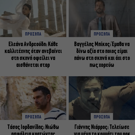
ΠΡΟΣΩΠΑ
ΠΡΟΣΩΠΑ
Ελεάνα Ανδρεούδη: Κάθε
Βαγγέλης Μπίκος: Έμαθα να
καλλιτέχνης όταν ανεβαίνει
δίνω αξία στο ποιος είμαι
στη σκηνή οφείλει να
πάνω στη σκηνή και όχι στο
αισθάνεται σταρ
πως χορεύω
ΠΡΟΣΩΠΑ
ΠΡΟΣΩΠΑ
Tάσος Ιορδανίδης: Νιώθω
Γιάννης Νιάρρος: Τελείωσε
ασφάλεια κρατώντας
για μένα το κομμάτι του ροκ