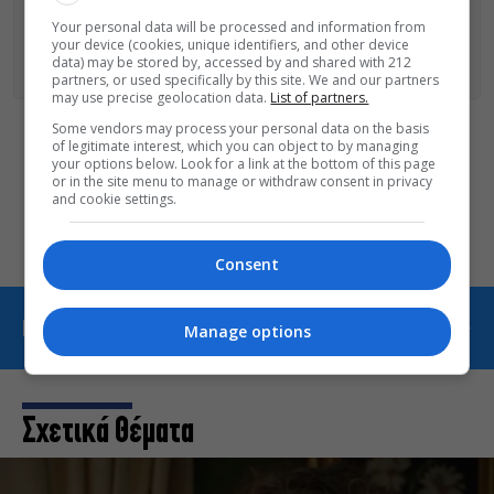
ΑΚΟΛΟΥΘΗΣΕ ΤΟ MONOPOLI.GR ΚΑΙ ΣΤΟ INSTAGRAM!
Your personal data will be processed and information from
your device (cookies, unique identifiers, and other device
ΑΚΟΛΟΥΘΗΣΤΕ ΤΟ
MONOPOLI.GR ΣΤΟ GOOGLE NEWS
ΓΙΑ
data) may be stored by, accessed by and shared with 212
ΟΛΕΣ ΤΙΣ ΕΙΔΗΣΕΙΣ ΤΗΣ ΗΜΕΡΑΣ
partners, or used specifically by this site. We and our partners
may use precise geolocation data.
List of partners.
Some vendors may process your personal data on the basis
of legitimate interest, which you can object to by managing
Οι «Τρωάδες» στην Επίδαυρο
your options below. Look for a link at the bottom of this page
αλλάζουν την αντίληψη για
or in the site menu to manage or withdraw consent in privacy
and cookie settings.
τον πολιτισμό
Consent
ΠΕΡΙΣΣΟΤΕΡΑ ΑΠΟ SHOWBIZ
Manage options
Σχετικά Θέματα