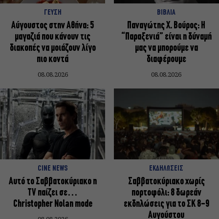
ΓΕΥΣΗ
ΒΙΒΛΙΑ
Αύγουστος στην Αθήνα: 5
Παναγώτης Χ. Βούρος: Η
μαγαζιά που κάνουν τις
“Παραξενιά” είναι η δύναμή
διακοπές να μοιάζουν λίγο
μας να μπορούμε να
πιο κοντά
διαφέρουμε
08.08.2026
08.08.2026
CINE NEWS
ΕΚΔΗΛΩΣΕΙΣ
Αυτό το Σαββατοκύριακο η
Σαββατοκύριακο χωρίς
TV παίζει σε…
πορτοφόλι: 8 δωρεάν
Christopher Nolan mode
εκδηλώσεις για το ΣΚ 8-9
Αυγούστου