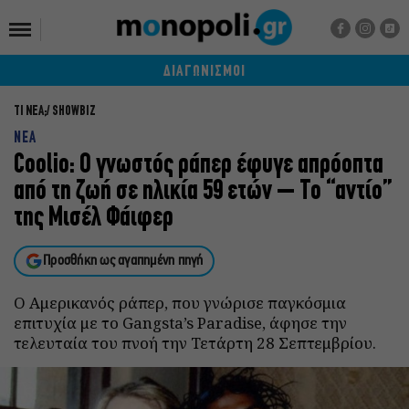
ΔΙΑΓΩΝΙΣΜΟΙ
ΤΙ ΝΕΑ;
SHOWBIZ
ΝΕΑ
Coolio: Ο γνωστός ράπερ έφυγε απρόοπτα
από τη ζωή σε ηλικία 59 ετών – Το “αντίο”
της Μισέλ Φάιφερ
Προσθήκη ως αγαπημένη πηγή
Ο Αμερικανός ράπερ, που γνώρισε παγκόσμια
επιτυχία με το Gangsta’s Paradise, άφησε την
τελευταία του πνοή την Τετάρτη 28 Σεπτεμβρίου.