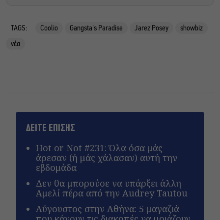
TAGS:
Coolio
Gangsta's Paradise
Jarez Posey
showbiz
νέα
ΔΕΙΤΕ ΕΠΙΣΗΣ
Hot or Not #231: Όλα όσα μάς
άρεσαν (ή μάς χάλασαν) αυτή την
εβδομάδα
Δεν θα μπορούσε να υπάρξει άλλη
Αμελί πέρα από την Audrey Tautou
Αύγουστος στην Αθήνα: 5 μαγαζιά
που κάνουν τις διακοπές να μοιάζουν