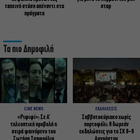
ταπεινή στάση απέναντι στα
σταρ
πράγματα
Τα πιο Δημοφιλή
CINE NEWS
ΕΚΔΗΛΩΣΕΙΣ
«Ριφιφί»: Σε Α’
Σαββατοκύριακο χωρίς
τηλεοπτική προβολή η
πορτοφόλι: 8 δωρεάν
σειρά φαινόμενο του
εκδηλώσεις για το ΣΚ 8-9
Σωτήρη Τσαφούλια
Αυγούστου