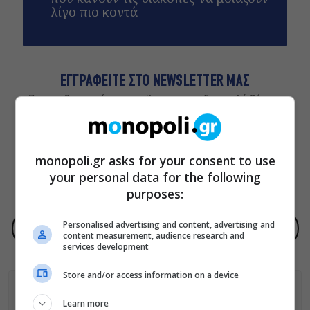
λίγο πιο κοντά
ΕΓΓΡΑΦΕΙΤΕ ΣΤΟ NEWSLETTER ΜΑΣ
Βρες καθημερινά στο email σου τα πιο δημοφιλή θέματα
του Monopoli.gr και ό,τι καλύτερο συμβαίνει στην πόλη!
monopoli.gr asks for your consent to use
your personal data for the following
ΠΟΛΙΤΙΚΗ ΠΡΟΣΤΑΣΙΑΣ ΑΠΟΡΡΗΤΟΥ
purposes:
Personalised advertising and content, advertising and
Προσθήκη του monopoli.gr ως προτεινόμενη πηγή στην Google
content measurement, audience research and
services development
Store and/or access information on a device
Learn more