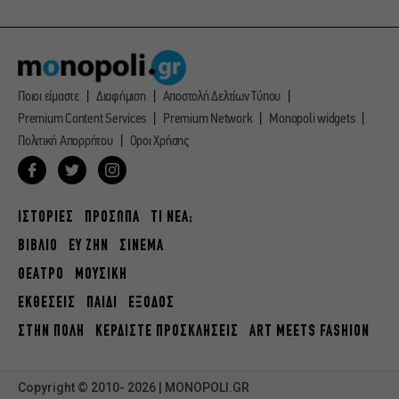
Ποιοι είμαστε
Διαφήμιση
Αποστολή Δελτίων Τύπου
Premium Content Services
Premium Network
Monopoli widgets
Πολιτική Απορρήτου
Οροι Χρήσης
ΙΣΤΟΡΙΕΣ
ΠΡΟΣΩΠΑ
ΤΙ ΝΕΑ;
ΒΙΒΛΙΟ
ΕΥ ΖΗΝ
ΣΙΝΕΜΑ
ΘΕΑΤΡΟ
ΜΟΥΣΙΚΗ
ΕΚΘΕΣΕΙΣ
ΠΑΙΔΙ
ΕΞΟΔΟΣ
ΣΤΗΝ ΠΟΛΗ
ΚΕΡΔΙΣΤΕ ΠΡΟΣΚΛΗΣΕΙΣ
ART MEETS FASHION
Copyright © 2010- 2026 | MONOPOLI.GR