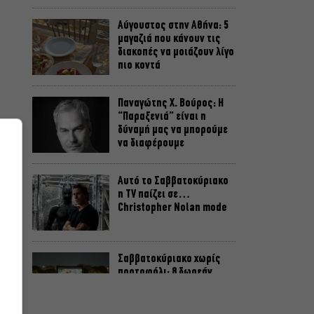
Αύγουστος στην Αθήνα: 5
μαγαζιά που κάνουν τις
διακοπές να μοιάζουν λίγο
πιο κοντά
Παναγώτης Χ. Βούρος: Η
“Παραξενιά” είναι η
δύναμή μας να μπορούμε
να διαφέρουμε
Αυτό το Σαββατοκύριακο
η TV παίζει σε…
Christopher Nolan mode
Σαββατοκύριακο χωρίς
πορτοφόλι: 8 δωρεάν
εκδηλώσεις για το ΣΚ 8-9
Αυγούστου