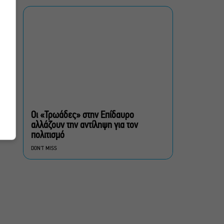
Οι Λέξεις των Άλλων, του
Μάνου Θηραίου για 3ο
χρόνο στο Θέατρο Άβατον
Δικός σου, Φραντς: Η
παράσταση του
Αλέξανδρου Διαμαντή
ξανά στην Γερμανόφωνη
Ευαγγελική Εκκλησία
Οι «Τρωάδες» στην Επίδαυρο
αλλάζουν την αντίληψη για τον
«Ριφιφί»: Σε Α’
πολιτισμό
τηλεοπτική προβολή η
DON'T MISS
σειρά φαινόμενο του
Σωτήρη Τσαφούλια
Ρωγμές: Η σόλο
χοροθεατρική
περφόρμανς της
Χριστίνας Κυριαζίδη στο