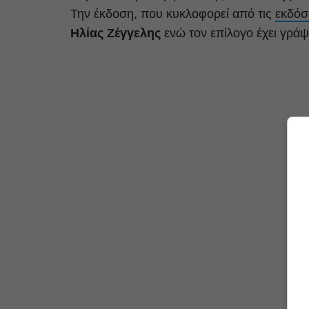
Την έκδοση, που κυκλοφορεί από τις
εκδόσ
Ηλίας Ζέγγελης
ενώ τον επίλογο έχει γράψ