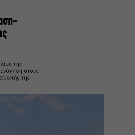
ίαση-
ης
λίου της
ξενάγηση στους
ατροπής της