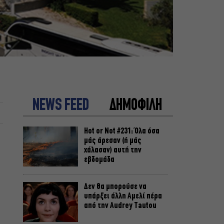
NEWS FEED
ΔΗΜΟΦΙΛΗ
Hot or Not #231: Όλα όσα
μάς άρεσαν (ή μάς
χάλασαν) αυτή την
εβδομάδα
Δεν θα μπορούσε να
υπάρξει άλλη Αμελί πέρα
από την Audrey Tautou