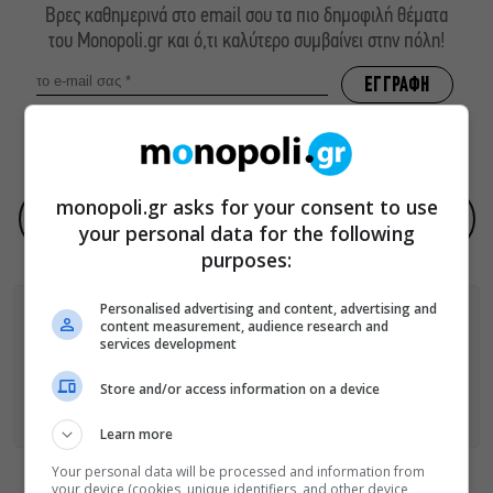
Βρες καθημερινά στο email σου τα πιο δημοφιλή θέματα
του Monopoli.gr και ό,τι καλύτερο συμβαίνει στην πόλη!
ΠΟΛΙΤΙΚΗ ΠΡΟΣΤΑΣΙΑΣ ΑΠΟΡΡΗΤΟΥ
monopoli.gr asks for your consent to use
Προσθήκη του monopoli.gr ως προτεινόμενη πηγή στην Google
your personal data for the following
purposes:
Personalised advertising and content, advertising and
content measurement, audience research and
services development
ΑΚΟΛΟΥΘΗΣΕ ΤΟ MONOPOLI.GR ΚΑΙ ΣΤΟ INSTAGRAM!
Store and/or access information on a device
ΑΚΟΛΟΥΘΗΣΤΕ ΤΟ
MONOPOLI.GR ΣΤΟ GOOGLE NEWS
ΓΙΑ
ΟΛΕΣ ΤΙΣ ΕΙΔΗΣΕΙΣ ΤΗΣ ΗΜΕΡΑΣ
Learn more
Your personal data will be processed and information from
your device (cookies, unique identifiers, and other device