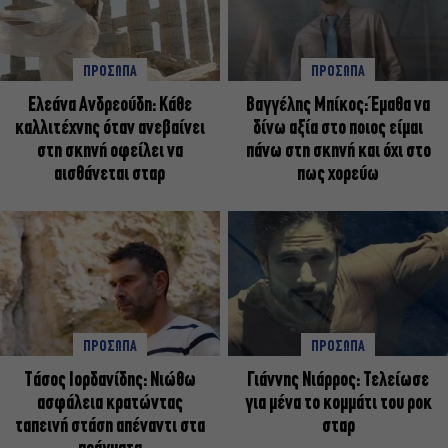
ΠΡΟΣΩΠΑ
ΠΡΟΣΩΠΑ
Ελεάνα Ανδρεούδη: Κάθε
Βαγγέλης Μπίκος: Έμαθα να
καλλιτέχνης όταν ανεβαίνει
δίνω αξία στο ποιος είμαι
στη σκηνή οφείλει να
πάνω στη σκηνή και όχι στο
αισθάνεται σταρ
πως χορεύω
ΠΡΟΣΩΠΑ
ΠΡΟΣΩΠΑ
Tάσος Ιορδανίδης: Νιώθω
Γιάννης Νιάρρος: Τελείωσε
ασφάλεια κρατώντας
για μένα το κομμάτι του ροκ
ταπεινή στάση απέναντι στα
σταρ