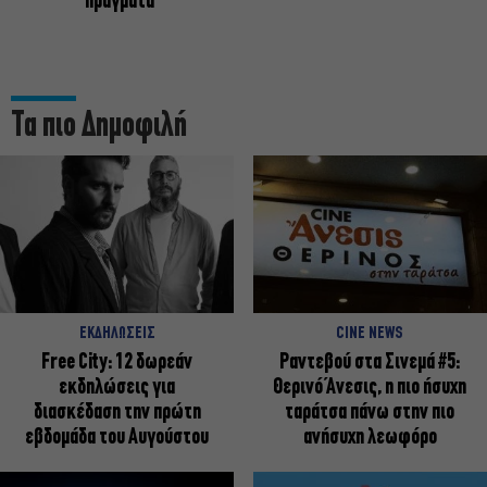
πράγματα
Τα πιο Δημοφιλή
ΕΚΔΗΛΩΣΕΙΣ
CINE NEWS
Free City: 12 δωρεάν
Ραντεβού στα Σινεμά #5:
εκδηλώσεις για
Θερινό Άνεσις, η πιο ήσυχη
διασκέδαση την πρώτη
ταράτσα πάνω στην πιο
εβδομάδα του Αυγούστου
ανήσυχη λεωφόρο