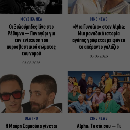
ΜΟΥΣΙΚΑ ΝΕΑ
CINE NEWS
Οι Ξυλούρηδες live στο
«Μια Γυναίκα» στον Alpha:
Ρέθυμνο – Πανηγύρι για
Μια μοναδική ιστορία
την ενίσχυση του
αγάπης γράφεται με φόντο
πυροσβεστικού σώματος
το απέραντο γαλάζιο
του νομού
05.08.2026
05.08.2026
ΘΕΑΤΡΟ
CINE NEWS
Η Μαύρη Σαμπούκα γίνεται
Alpha: Το σόι σου – Τι