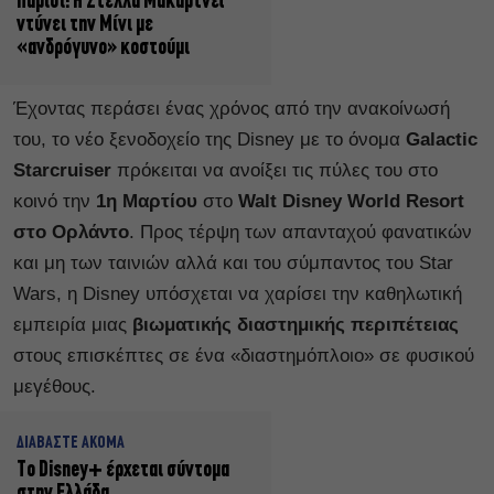
Παρίσι: Η Στέλλα Μακάρτνεϊ
ντύνει την Μίνι με
«ανδρόγυνο» κοστούμι
Έχοντας περάσει ένας χρόνος από την ανακοίνωσή
του, το νέο ξενοδοχείο της Disney με το όνομα
Galactic
Starcruiser
πρόκειται να ανοίξει τις πύλες του στο
κοινό την
1η Μαρτίου
στο
Walt Disney World Resort
στο Ορλάντο
. Προς τέρψη των απανταχού φανατικών
και μη των ταινιών αλλά και του σύμπαντος του Star
Wars, η Disney υπόσχεται να χαρίσει την καθηλωτική
εμπειρία μιας
βιωματικής διαστημικής περιπέτειας
στους επισκέπτες σε ένα «διαστημόπλοιο» σε φυσικού
μεγέθους.
ΔΙΑΒΑΣΤΕ ΑΚΟΜΑ
Το Disney+ έρχεται σύντομα
στην Ελλάδα