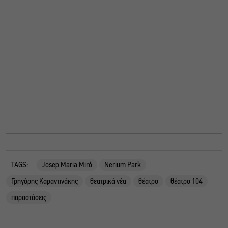
TAGS:
Josep Maria Mirό
Nerium Park
Γρηγόρης Καραντινάκης
θεατρικά νέα
θέατρο
θέατρο 104
παραστάσεις