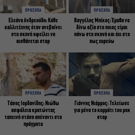
ΠΡΟΣΩΠΑ
ΠΡΟΣΩΠΑ
Ελεάνα Ανδρεούδη: Κάθε
Βαγγέλης Μπίκος: Έμαθα να
καλλιτέχνης όταν ανεβαίνει
δίνω αξία στο ποιος είμαι
στη σκηνή οφείλει να
πάνω στη σκηνή και όχι στο
αισθάνεται σταρ
πως χορεύω
ΠΡΟΣΩΠΑ
ΠΡΟΣΩΠΑ
Tάσος Ιορδανίδης: Νιώθω
Γιάννης Νιάρρος: Τελείωσε
ασφάλεια κρατώντας
για μένα το κομμάτι του ροκ
ταπεινή στάση απέναντι στα
σταρ
πράγματα