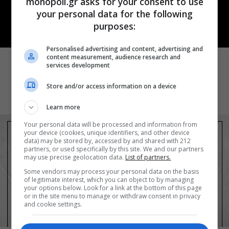
monopoli.gr asks for your consent to use
your personal data for the following
purposes:
ΘΕΑΤΡΟ
Personalised advertising and content, advertising and
content measurement, audience research and
Ρωγμές: Η σόλο χοροθεατρική
services development
περφόρμανς της Χριστίνας Κυριαζίδη
στο Δημοτικό Θέατρο Πειραιά
Store and/or access information on a device
Learn more
Your personal data will be processed and information from
your device (cookies, unique identifiers, and other device
data) may be stored by, accessed by and shared with 212
partners, or used specifically by this site. We and our partners
may use precise geolocation data.
List of partners.
Some vendors may process your personal data on the basis
of legitimate interest, which you can object to by managing
your options below. Look for a link at the bottom of this page
or in the site menu to manage or withdraw consent in privacy
and cookie settings.
ΘΕΑΤΡΟ