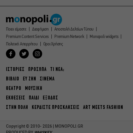
Ποιοι είμαστε
Διαφήμιση
Αποστολή Δελτίων Τύπου
Premium Content Services
Premium Network
Monopoli widgets
Πολιτική Απορρήτου
Οροι Χρήσης
ΙΣΤΟΡΙΕΣ
ΠΡΟΣΩΠΑ
ΤΙ ΝΕΑ;
ΒΙΒΛΙΟ
ΕΥ ΖΗΝ
ΣΙΝΕΜΑ
ΘΕΑΤΡΟ
ΜΟΥΣΙΚΗ
ΕΚΘΕΣΕΙΣ
ΠΑΙΔΙ
ΕΞΟΔΟΣ
ΣΤΗΝ ΠΟΛΗ
ΚΕΡΔΙΣΤΕ ΠΡΟΣΚΛΗΣΕΙΣ
ART MEETS FASHION
Copyright © 2010- 2026 | MONOPOLI.GR
PRODUCED BY
WHISKEY