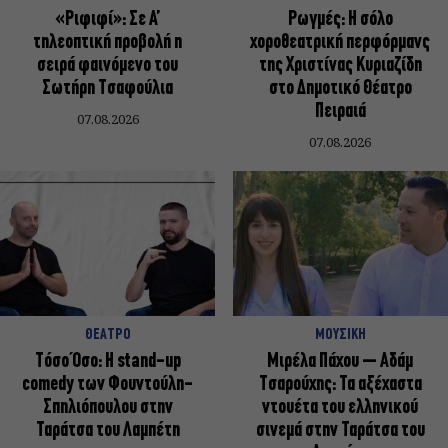
«Ριφιφί»: Σε Α’
Ρωγμές: Η σόλο
τηλεοπτική προβολή η
χοροθεατρική περφόρμανς
σειρά φαινόμενο του
της Χριστίνας Κυριαζίδη
Σωτήρη Τσαφούλια
στο Δημοτικό Θέατρο
Πειραιά
07.08.2026
07.08.2026
ΘΕΑΤΡΟ
ΜΟΥΣΙΚΗ
Τόσο Όσο: Η stand-up
Μιρέλα Πάχου – Αδάμ
comedy των Φουντούλη-
Τσαρούχης: Τα αξέχαστα
Σπηλιόπουλου στην
ντουέτα του ελληνικού
Ταράτσα του Λαμπέτη
σινεμά στην Ταράτσα του