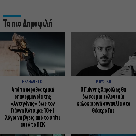
Τα πιο Δημοφιλή
ΕΚΔΗΛΩΣΕΙΣ
ΜΟΥΣΙΚΗ
Από τη χοροθεατρική
Ο Γιάννης Χαρούλης θα
επανερμηνεία της
δώσει μια τελευταία
«Αντιγόνης» έως τον
καλοκαιρινή συναυλία στο
Γιάννη Κότσιρα: 10+1
Θέατρο Γης
λόγοι να βγεις από το σπίτι
αυτό το ΠΣΚ