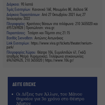
Διάρκεια:
90 λεπτά
Τιμές Εισιτηρίων:
Κανονικό 14€, Μειωμένο 8€, Ατέλεια 5€
Διάρκεια Παραστάσεων:
Από 27 Οκτωβρίου 2021 έως 27
Ιανουαρίου 2022
Πληροφορίες:
Κρατήσεις θέσεων στα τηλέφωνα: 210 3455020 και
6951269828 | Προπώληση: viva.gr.
Παραστάσεις:
Τετάρτη και Πέμπτη στις 21:15
Βοηθός Σκηνοθετη:
Αντώνης Αντωνάκος
Link Εισιτηρίων:
https://www.viva.gr/tickets/theater/nerium-
park/
Πληροφορίες Χώρου:
Θέατρο 104, Ευμολπιδών 41, Γκάζι
(σταθμός Μετρό: Κεραμεικός), Τηλέφωνα επικοινωνίας:
6947409435, 210 3455020 | https://www.104.gr/
ΔΕΙΤΕ ΕΠΙΣΗΣ
Οι Λέξεις των Άλλων, του Μάνου
Θηραίου για 3ο χρόνο στο Θέατρο
Άβατον