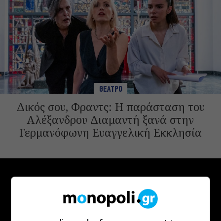
ΘΕΑΤΡΟ
Δικός σου, Φραντς: Η παράσταση του
Αλέξανδρου Διαμαντή ξανά στην
Γερμανόφωνη Ευαγγελική Εκκλησία