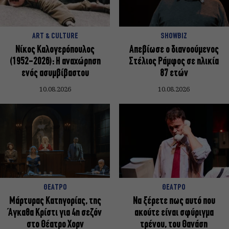
ART & CULTURE
SHOWBIZ
Nίκος Καλογερόπουλος
Απεβίωσε ο διανοούμενος
(1952-2026): Η αναχώρηση
Στέλιος Ράμφος σε ηλικία
ενός ασυμβίβαστου
87 ετών
10.08.2026
10.08.2026
ΘΕΑΤΡΟ
ΘΕΑΤΡΟ
Μάρτυρας Κατηγορίας, της
Να ξέρετε πως αυτό που
Άγκαθα Κρίστι για 4η σεζόν
ακούτε είναι σφύριγμα
στο Θέατρο Χορν
τρένου, του Θανάση