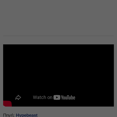
Πηγή:
Hypebeast