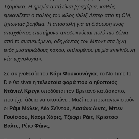
Τζαμάικα. Η ηρεμία αυτή είναι βραχύβια, καθώς
εμφανίζεται ο παλιός του φίλος Φίλιξ Λέιτερ από τη CIA,
ζητώντας βοήθεια. Η αποστολή για τη διάσωση ενός
απαχθέντος επιστήμονα αποδεικνύεται πολύ πιο δόλια
από το αναμενόμενο, οδηγώντας τον Μποντ στα ίχνη
ενός μυστηριώδους κακού, οπλισμένου με μία επικίνδυνη
νέα τεχνολογία».
Σε σκηνοθεσία του
Κάρι Φουκουνάγκα
, το No Time to
Die θα είναι η
τελευταία φορά που ο ηθοποιός
Ντάνιελ Κρεγκ
υποδύεται τον Βρετανό κατάσκοπο,
που έχει άδεια να σκοτώνει. Μαζί του πρωταγωνιστούν
οι
Ράμι Μάλεκ, Λέα Σεϊντού, Λασάνα Λιντς, Μπεν
Γουίσοου, Ναόμι Χάρις, Τζέφρι Ράιτ, Κρίστοφ
Βαλτς, Ρέιφ Φάινς.