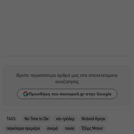
Βρείτε περισσότερα άρθρα μας στα αποτελέσματα
αναζητησης
Προσθήκη του monopoli.gr στην Google
TAGS:
No Time to Die
νέο τρέιλερ
Ντάνιελ Κρεγκ
παγκόσμια πρεμιέρα
σινεμά
ταινία
Τζέιμς Μποντ