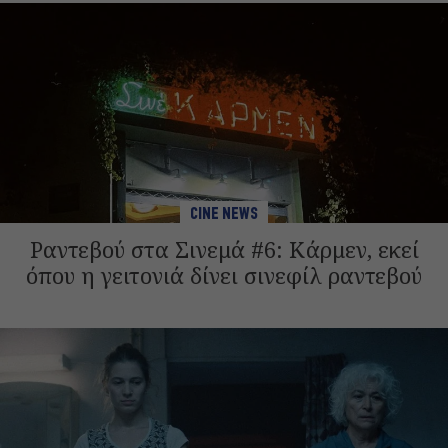
CINE NEWS
Ραντεβού στα Σινεμά #6: Κάρμεν, εκεί
όπου η γειτονιά δίνει σινεφίλ ραντεβού