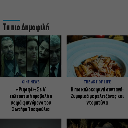
Τα πιο Δημοφιλή
CINE NEWS
THE ART OF LIFE
«Ριφιφί»: Σε Α’
Η πιο καλοκαιρινή συνταγή:
τηλεοπτική προβολή η
Ζυμαρικά με μελιτζάνες και
σειρά φαινόμενο του
ντοματίνια
Σωτήρη Τσαφούλια