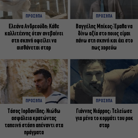
ΠΡΟΣΩΠΑ
ΠΡΟΣΩΠΑ
Ελεάνα Ανδρεούδη: Κάθε
Βαγγέλης Μπίκος: Έμαθα να
καλλιτέχνης όταν ανεβαίνει
δίνω αξία στο ποιος είμαι
στη σκηνή οφείλει να
πάνω στη σκηνή και όχι στο
αισθάνεται σταρ
πως χορεύω
ΠΡΟΣΩΠΑ
ΠΡΟΣΩΠΑ
Tάσος Ιορδανίδης: Νιώθω
Γιάννης Νιάρρος: Τελείωσε
ασφάλεια κρατώντας
για μένα το κομμάτι του ροκ
ταπεινή στάση απέναντι στα
σταρ
πράγματα