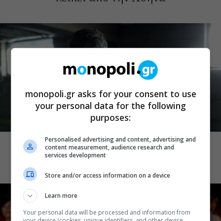
monopoli.gr asks for your consent to use
your personal data for the following
purposes:
CINE NEWS
Personalised advertising and content, advertising and
Superheroes και πολύ μυστήριο: Όσα
content measurement, audience research and
βλέπουμε αυτή την εβδομάδα στην TV
services development
Store and/or access information on a device
Learn more
Your personal data will be processed and information from
your device (cookies, unique identifiers, and other device