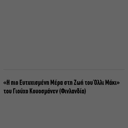
«Η πιο Ευτυχισμένη Μέρα στη Ζωή του Όλλι Μάκι»
του Γιούχο Κουοσμάνεν (Φινλανδία)