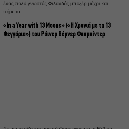
ένας πολύ γνωστός Φιλανδός μποξέρ μέχρι και
σήμερα.
«In a Year with 13 Moons» («Η Χρονιά με τα 13
Φεγγάρια») του Ράινερ Βέρνερ Φασμπίντερ
Σε μια γκρίζα και μουντή Φρανκφούρτη, η Ελβίρα,