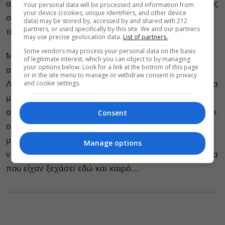
ανατρέπεται απροσδόκητα όταν κάποιος αρχίζει να της
Your personal data will be processed and information from
your device (cookies, unique identifiers, and other device
στέλνει λουλούδια στο σπίτι της κάθε Πέμπτη . Πάντα
data) may be stored by, accessed by and shared with 212
partners, or used specifically by this site. We and our partners
την ίδια ώρα και πάντοτε ανώνυμα.
may use precise geolocation data.
List of partners.
Some vendors may process your personal data on the basis
Μερικά μυστηριώδη άνθη εισβάλλουν επίσης
of legitimate interest, which you can object to by managing
your options below. Look for a link at the bottom of this page
απροειδοποίητα στις ζωές της Τέρε και της νύφης της,
or in the site menu to manage or withdraw consent in privacy
and cookie settings.
Λούρδης, καθώς ένας άγνωστος αφήνει κάθε εβδομάδα
μια ανθοδέσμη στη μνήμη ενός ανθρώπου σημαντικού
στη ζωή τους. Αυτή είναι η ιστορία τριών γυναικών που
Consent
οι ζωές τους αλλάζουν καθοριστικά χάρη σε μερικά
μπουκέτα λουλούδια. Λουλούδια που τις κάνουν να
Manage options
νιώθουν ότι μέσα τους ανθίζουν και πάλι συναισθήματα
που είχαν ξεχάσει εδώ και καιρό…