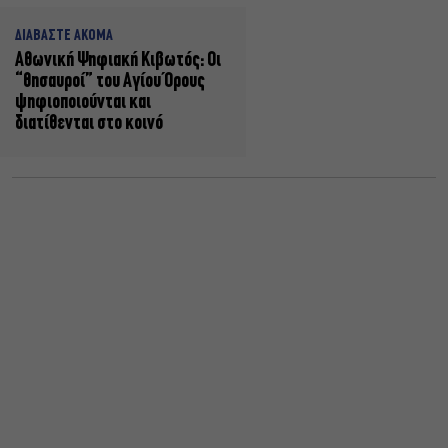
ΔΙΑΒΑΣΤΕ ΑΚΟΜΑ
Αθωνική Ψηφιακή Κιβωτός: Οι
“θησαυροί” του Αγίου Όρους
ψηφιοποιούνται και
διατίθενται στο κοινό