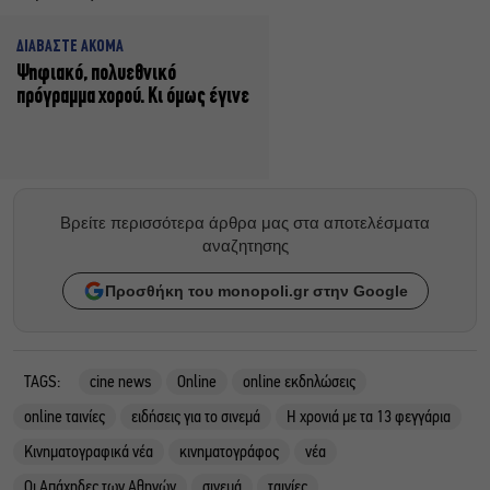
ΔΙΑΒΑΣΤΕ ΑΚΟΜΑ
Ψηφιακό, πολυεθνικό
πρόγραμμα χορού. Κι όμως έγινε
Βρείτε περισσότερα άρθρα μας στα αποτελέσματα
αναζητησης
Προσθήκη του monopoli.gr στην Google
TAGS:
cine news
Online
online εκδηλώσεις
online ταινίες
ειδήσεις για το σινεμά
Η χρονιά με τα 13 φεγγάρια
Κινηματογραφικά νέα
κινηματογράφος
νέα
Οι Απάχηδες των Αθηνών
σινεμά
ταινίες