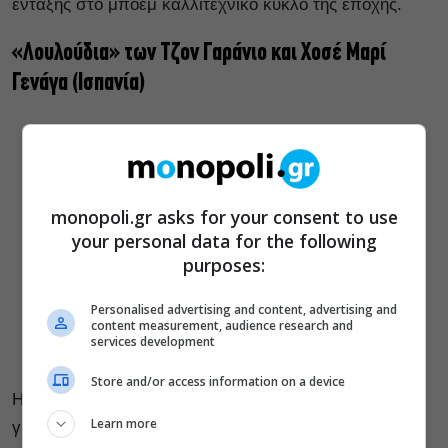
ένταξης στο μποέμ καλλιτεχνικό κύκλο της εποχής.
«Λουλούδια» των Τζον Γαράνιο και Χοσέ Μαρί
Γενάγα (Ισπανία)
monopoli.gr asks for your consent to use
your personal data for the following
purposes:
Personalised advertising and content, advertising and
content measurement, audience research and
services development
Store and/or access information on a device
Η καθημερινότητα της Άνε, μιας σαραντάχρονης
Learn more
γυναίκας παγιδευμένης σε έναν άχρωμο γάμο,