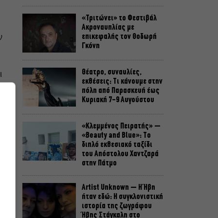
«Τριτώνει» το Φεστιβάλ
Ακροναυπλίας με
ν
επικεφαλής τον Θοδωρή
Γκόνη
Θέατρο, συναυλίες,
ι
εκθέσεις: Τι κάνουμε στην
πόλη από Παρασκευή έως
Κυριακή 7-9 Αυγούστου
«Κλεμμένος Πειρατής» –
«Beauty and Blue»: Το
διπλό εκθεσιακό ταξίδι
του Απόστολου Χαντζαρά
στην Πάτμο
Artist Unknown – Η Ήβη
ήταν εδώ: Η συγκλονιστική
ιστορία της ζωγράφου
Ήβης Στάγκαλη στο