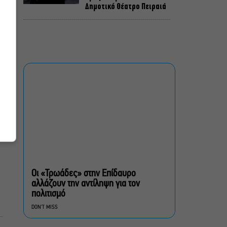
Δημοτικό Θέατρο Πειραιά
Conduit Ensemble:
Ανοιχτό κάλεσμα σε
μουσικούς για τη
δημιουργία ορχήστρας
δωματίου
Ο Θαυματοποιός: Το έργο
του πολυβραβευμένου
Brian Friel τον Οκτώβριο
στο Θέατρο Μπέλλος
Λάκης Χαλκιάς: Πλήθος
κόσμου στο τελευταίο
“αντίο” στο Α’
Οι «Τρωάδες» στην Επίδαυρο
Νεκροταφείο Αθηνών
αλλάζουν την αντίληψη για τον
πολιτισμό
Μια άλλη Θήβα: Σε ποια
DON'T MISS
αθηναϊκά θέατρα θα δούμε