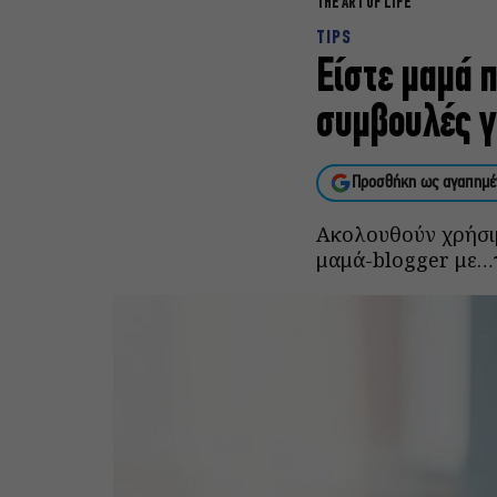
THE ART OF LIFE
TIPS
Είστε μαμά 
συμβουλές γ
Προσθήκη ως αγαπημέ
Ακολουθούν χρήσιμ
μαμά-blogger με…τ