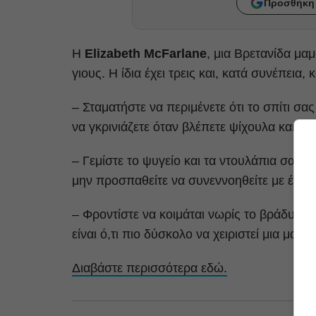
Προσθήκη 
Η
Elizabeth McFarlane
, μια Βρετανίδα μα
γιους. Η ίδια έχει τρεις και, κατά συνέπεια,
– Σταματήστε να περιμένετε ότι το σπίτι σα
να γκρινιάζετε όταν βλέπετε ψίχουλα και πα
– Γεμίστε το ψυγείο και τα ντουλάπια σας μ
μην προσπαθείτε να συνεννοηθείτε με ένα α
– Φροντίστε να κοιμάται νωρίς το βράδυ – ι
είναι ό,τι πιο δύσκολο να χειριστεί μια μαμ
Διαβάστε περισσότερα εδώ.