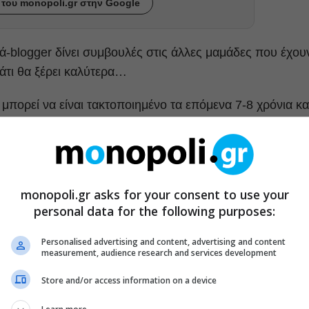
του monopoli.gr στην Google
μά-blogger δίνει συμβουλές στις άλλες μαμάδες που έχου
 κάτι θα ξέρει καλύτερα…
ς μπορεί να είναι τακτοποιημένο τα επόμενα 7-8 χρόνια κα
τατάκια πάνω στα ριχτάρια και το χαλί.
ε γάλα, φρούτα, ψωμί για τοστ, κουλουράκια. Και ποτέ
γόρι όταν είναι πεινασμένο.
monopoli.gr asks for your consent to use your
personal data for the following purposes:
δανικά, την ίδια ώρα κάθε μέρα. Ένα αγόρι που νυστάζει
ά –μετά από ένα αγόρι που πεινάει.
Personalised advertising and content, advertising and content
measurement, audience research and services development
Store and/or access information on a device