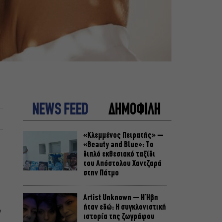
NEWS FEED
ΔΗΜΟΦΙΛΗ
«Κλεμμένος Πειρατής» –
«Beauty and Blue»: Το
διπλό εκθεσιακό ταξίδι
του Απόστολου Χαντζαρά
στην Πάτμο
Artist Unknown – Η Ήβη
ήταν εδώ: Η συγκλονιστική
ν
ιστορία της ζωγράφου