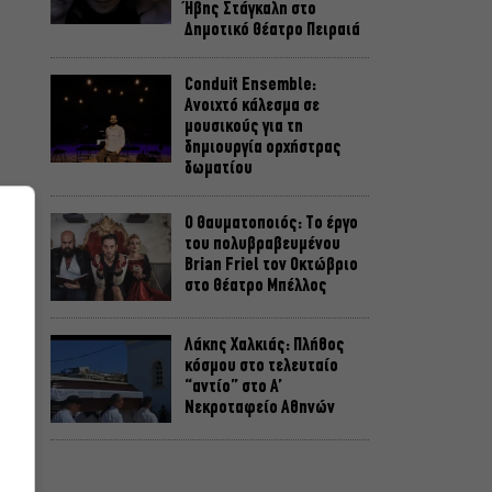
Ήβης Στάγκαλη στο
Δημοτικό Θέατρο Πειραιά
Conduit Ensemble:
Ανοιχτό κάλεσμα σε
μουσικούς για τη
δημιουργία ορχήστρας
δωματίου
Ο Θαυματοποιός: Το έργο
του πολυβραβευμένου
Brian Friel τον Οκτώβριο
στο Θέατρο Μπέλλος
Λάκης Χαλκιάς: Πλήθος
κόσμου στο τελευταίο
“αντίο” στο Α’
Νεκροταφείο Αθηνών
Μια άλλη Θήβα: Σε ποια
αθηναϊκά θέατρα θα δούμε