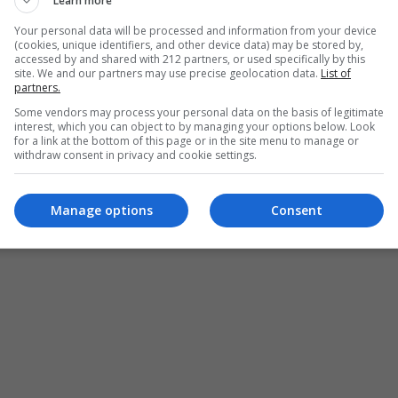
Learn more
ο κακάο, προσθέτουν υγρασία και σχηματίζουν ένα
Your personal data will be processed and information from your device
(cookies, unique identifiers, and other device data) may be stored by,
 απώλειας υγρασίας. Τα απολεπιστικά, όπως το κερί
accessed by and shared with 212 partners, or used specifically by this
site. We and our partners may use precise geolocation data.
List of
ojoba, βοηθούν στην απαλή απομάκρυνση των νεκρών
partners.
το υαλουρονικό οξύ και η γλυκερίνη, προσελκύουν νερό
Some vendors may process your personal data on the basis of legitimate
ώματα του δέρματος».
interest, which you can object to by managing your options below. Look
for a link at the bottom of this page or in the site menu to manage or
withdraw consent in privacy and cookie settings.
Manage options
Consent