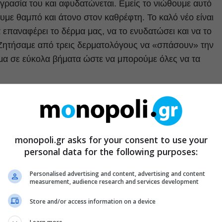
γρασία του και αφυδατώνεται. Εμείς το νιώθουμε αυτό
υμε θαμπό και άτονο στον καθρέφτη. Το καλό νέο είναι
 επαναφέρει το δέρμα μας, να το ενυδατώσει και να το
. Ζητήσαμε από τρεις δερματολόγους να «σπάσουν» την
ρμα σε εύκολα βήματα ώστε να μπορούμε όλες να τα
ΜΑ
 η Kardashian -και η Jennifer Aniston- και
monopoli.gr asks for your consent to use your
ν αγαπημένη τους θεραπεία προσώπου!
personal data for the following purposes:
Personalised advertising and content, advertising and content
measurement, audience research and services development
τάμε στα καλλυντικά μας αν έχουμε ξηρό δέρμα
Store and/or access information on a device
δέρμα θα έχει έναν συνδυασμό μαλακτικών, ενυδατικών
ολόγος Corey Hartman, MD. Τα μαλακτικά, όπως η