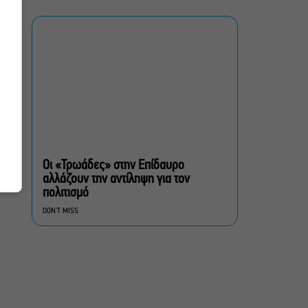
την παράσταση το
Φθινόπωρο
ΥΠΠΟ: Αναβαθμίζεται ο
αρχαιολογικός χώρος του
Ραμνούντος
Δήμος Αθηναίων:
Απομάκρυνση 240
τραπεζοκαθισμάτων σε 13
Οι «Τρωάδες» στην Επίδαυρο
επιχειρησιακές δράσεις
αλλάζουν την αντίληψη για τον
πολιτισμό
«Θάλασσα από γυαλί»:
DON'T MISS
Παγκόσμια πρεμιέρα για τη
νέα ταινία του Αλέξη
Αλεξίου
«Δυο μαύρα πουκάμισα»:
Το πρώτο trailer της