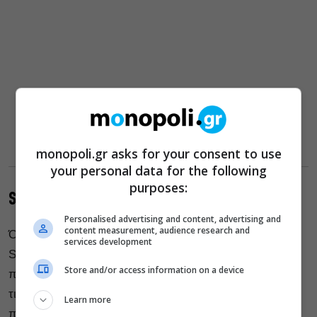
monopoli.gr asks for your consent to use
your personal data for the following
purposes:
Schaubühne του Βερολίνου
Personalised advertising and content, advertising and
content measurement, audience research and
Όπως κάθε μέρα έτσι και σήμερα, η Βερολινέζικη
services development
Schaubühne ανεβάζει με ελεύθερη πρόσβαση, μια
Store and/or access information on a device
παράστασή της, η οποία θα είναι διαθέσιμη μόνο από
τις 19:30 μέχρι τη 01:00 μετά τα μεσάνυχτα. Σήμερα,
Learn more
προβάλει την παράσταση χορού «
Körper»
(Bodies)