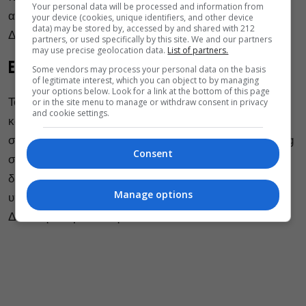
Your personal data will be processed and information from
από την χορογράφο Sasha Waltz.
your device (cookies, unique identifiers, and other device
data) may be stored by, accessed by and shared with 212
Δείτε την παράσταση
εδώ.
partners, or used specifically by this site. We and our partners
may use precise geolocation data.
List of partners.
Εθνικό Θέατρο της Αγγλίας
Some vendors may process your personal data on the basis
of legitimate interest, which you can object to by managing
your options below. Look for a link at the bottom of this page
Το Εθνικό Θέατρο της Αγγλίας προβάλει την
or in the site menu to manage or withdraw consent in privacy
and cookie settings.
κωμωδία
«Δωδεκάτη Νύχτα»
του Ουίλλιαμ Σαίξπηρ,
σε σκηνοθεσία του Simon Godwin και την Tamsin Greig
Consent
στον ρόλο του Μαλβόλιο. Η παράσταση θα είναι
διαθέσιμη έως τις 30/4 και διαθέτει αγγλικούς
Manage options
υπότιτλους.
Δείτε την παράσταση
εδώ.