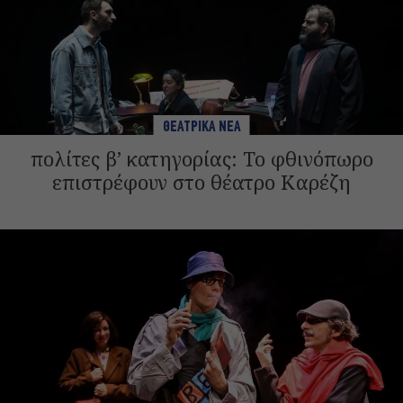
ΘΕΑΤΡΙΚΑ ΝΕΑ
πολίτες β’ κατηγορίας: Το φθινόπωρο
επιστρέφουν στο θέατρο Καρέζη