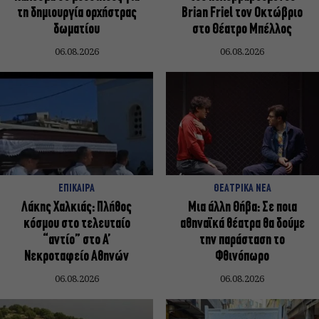
τη δημιουργία ορχήστρας
Brian Friel τον Οκτώβριο
δωματίου
στο Θέατρο Μπέλλος
06.08.2026
06.08.2026
ΕΠΙΚΑΙΡΑ
ΘΕΑΤΡΙΚΑ ΝΕΑ
Λάκης Χαλκιάς: Πλήθος
Μια άλλη Θήβα: Σε ποια
κόσμου στο τελευταίο
αθηναϊκά θέατρα θα δούμε
“αντίο” στο Α’
την παράσταση το
Νεκροταφείο Αθηνών
Φθινόπωρο
06.08.2026
06.08.2026