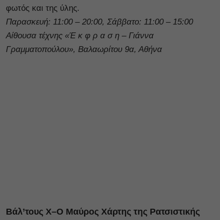
φωτός και της ύλης.
Παρασκευή: 11:00 – 20:00, Σάββατο: 11:00 – 15:00
Αίθουσα τέχνης «Έ κ φ ρ α σ η – Γιάννα
Γραμματοπούλου», Βαλαωρίτου 9α, Αθήνα
Βάλ’τους Χ–Ο Μαύρος Χάρτης της Ρατσιστικής