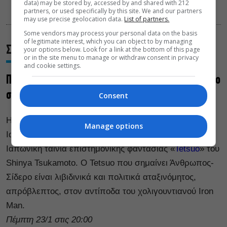
data) may be stored by, accessed by and shared with 212
partners, or used specifically by this site. We and our partners
Tetsuo, του Shinya Tsukamoto
may use precise geolocation data.
List of partners.
Some vendors may process your personal data on the basis
of legitimate interest, which you can object to by managing
ΣΙΝΕΜΑ
your options below. Look for a link at the bottom of this page
or in the site menu to manage or withdraw consent in privacy
and cookie settings.
Προβολή της ταινίας Tetsuo, του Shinya Tsukamoto
στην Γκαλερί Citronne
Consent
Η Γκαλερί Citronne προβάλλει την Πέμπτη 23
Manage options
Ιανουαρίου 2020 στις 20:00 τη θρυλική ανεξάρτητη
Iαπωνική ταινία επιστημονικής φαντασίας «
Tetsuo
» του
Shinya Tsukamoto. O Tetsuo που σημαίνει Άνθρωπος-
Σίδερο είναι λιβιδινικά και πολιτικά αταξινόμητος,
απρόβλεπτος, στον αντίποδα του χολιγουντιανού Iron
Man.
Πέμπτη 23/1 στις 20:00