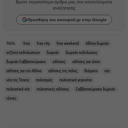
Βρείτε περισσότερα άρθρα μας στα αποτελέσματα
αναζητησης
Προσθήκη του monopoli.gr στην Google
TAGS:
free
free city
free weekend
Αθήνα δωρεάν
ατζέντα εκδηλώσεων
δωρεάν
δωρεάν εκδηλώσεις
δωρεάν Σαββατοκύριακο
ειδήσεις
ειδήσεις για τέχνη
ειδήσεις για την Αθήνα
ειδήσεις της πόλης
θεάματα
νέα
νέα της Τέχνης
πολιτισμός
πολιτιστικά γεγονότα
πολιτιστικά νέα
πολιτιστικές ειδήσεις
Σαββατοκύριακο δωρεάν
τέχνες