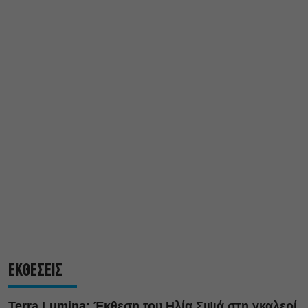
ΕΚΘΕΣΕΙΣ
Terra Lumina: Έκθεση του Ηλία Σιψά στη γκαλερί