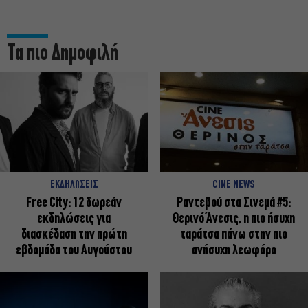
Τα πιο Δημοφιλή
ΕΚΔΗΛΩΣΕΙΣ
CINE NEWS
Free City: 12 δωρεάν
Ραντεβού στα Σινεμά #5:
εκδηλώσεις για
Θερινό Άνεσις, η πιο ήσυχη
διασκέδαση την πρώτη
ταράτσα πάνω στην πιο
εβδομάδα του Αυγούστου
ανήσυχη λεωφόρο