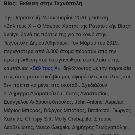
Βίας: Έκθεση στην Τεχνόπολη
Την Παρασκευή 24 Ιανουαρίου 2020 η έκθεση
«Βάλ’τους Χ – Ο Μαύρος Χάρτης της Ρατσιστικής Βίας»
ανοίγει ξανά τις πόρτες της για το κοινό στην
Τεχνόπολη Δήμου Αθηναίων. Τον Μάρτιο του 2019,
περισσότερα από 3.000 άτομα πέρασαν από την
πρώτη έκθεση που διοργανώθηκε στο πλαίσιο της
καμπάνιας «
Βάλ’τους Χ
», δηλώνοντας με την παρουσία
τους ότι η ρατσιστική βία μας αφορά όλες και όλους και
δεν πρέπει να μένει στο σκοτάδι. Σχεδιάζουν
οι:Δήμητρα Αδαμοπούλου, Τάσος Αναστασίου,
Ευάγγελος Ανδρουτσόπουλος, John Antono, Aspalax,
Μάριος Μπόρας, Γιώργος Μπότσος, Bratimoto, Γιώργος
Χαλκιάς, Chrispy Sift, Molly Crabapple, Σπύρος
Δερβενιώτης, Vasco Gargalo, Δημήτρης Γεωργοπάλης,