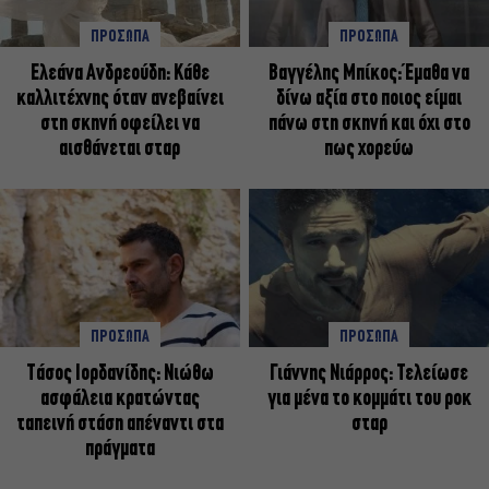
ΠΡΟΣΩΠΑ
ΠΡΟΣΩΠΑ
Ελεάνα Ανδρεούδη: Κάθε
Βαγγέλης Μπίκος: Έμαθα να
καλλιτέχνης όταν ανεβαίνει
δίνω αξία στο ποιος είμαι
στη σκηνή οφείλει να
πάνω στη σκηνή και όχι στο
αισθάνεται σταρ
πως χορεύω
ΠΡΟΣΩΠΑ
ΠΡΟΣΩΠΑ
Tάσος Ιορδανίδης: Νιώθω
Γιάννης Νιάρρος: Τελείωσε
ασφάλεια κρατώντας
για μένα το κομμάτι του ροκ
ταπεινή στάση απέναντι στα
σταρ
πράγματα