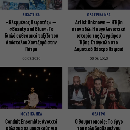
ΕΙΚΑΣΤΙΚΑ
ΘΕΑΤΡΙΚΑ ΝΕΑ
«Κλεμμένος Πειρατής» –
Artist Unknown – Η Ήβη
«Beauty and Blue»: Το
ήταν εδώ: Η συγκλονιστική
διπλό εκθεσιακό ταξίδι του
ιστορία της ζωγράφου
Απόστολου Χαντζαρά στην
Ήβης Στάγκαλη στο
Πάτμο
Δημοτικό Θέατρο Πειραιά
06.08.2026
06.08.2026
ΜΟΥΣΙΚΑ ΝΕΑ
ΘΕΑΤΡΟ
Conduit Ensemble: Ανοιχτό
Ο Θαυματοποιός: Το έργο
κάλεσμα σε μουσικούς για
του πολυβραβευμένου