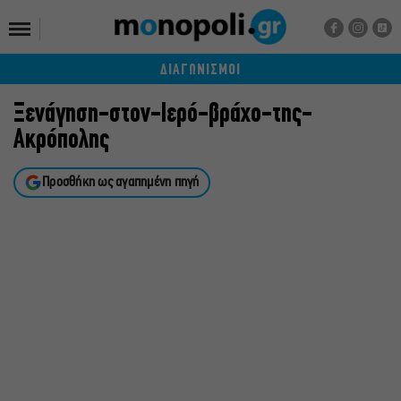
ΔΙΑΓΩΝΙΣΜΟΙ
Ξενάγηση-στον-Ιερό-βράχο-της-
Ακρόπολης
Προσθήκη ως αγαπημένη πηγή