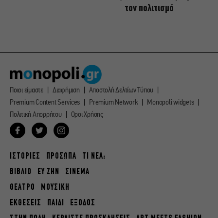
τον πολιτισμό
Ποιοι είμαστε
Διαφήμιση
Αποστολή Δελτίων Τύπου
Premium Content Services
Premium Network
Monopoli widgets
Πολιτική Απορρήτου
Οροι Χρήσης
ΙΣΤΟΡΙΕΣ
ΠΡΟΣΩΠΑ
ΤΙ ΝΕΑ;
ΒΙΒΛΙΟ
ΕΥ ΖΗΝ
ΣΙΝΕΜΑ
ΘΕΑΤΡΟ
ΜΟΥΣΙΚΗ
ΕΚΘΕΣΕΙΣ
ΠΑΙΔΙ
ΕΞΟΔΟΣ