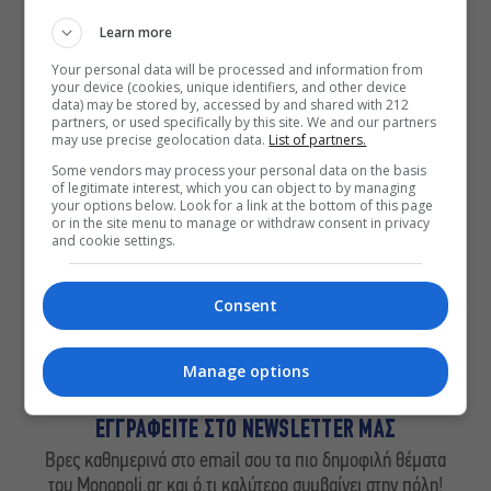
Learn more
Your personal data will be processed and information from
ΔΕΙΤΕ ΕΠΙΣΗΣ
your device (cookies, unique identifiers, and other device
data) may be stored by, accessed by and shared with 212
Δήμος Αθηναίων: Απομάκρυνση 240
partners, or used specifically by this site. We and our partners
τραπεζοκαθισμάτων σε 13
may use precise geolocation data.
List of partners.
επιχειρησιακές δράσεις
Some vendors may process your personal data on the basis
of legitimate interest, which you can object to by managing
«Θάλασσα από γυαλί»: Παγκόσμια
your options below. Look for a link at the bottom of this page
πρεμιέρα για τη νέα ταινία του Αλέξη
or in the site menu to manage or withdraw consent in privacy
Αλεξίου
and cookie settings.
«Δυο μαύρα πουκάμισα»: Το πρώτο
trailer της νέας, πολυαναμενόμενης
Consent
δραματικής σειράς του MEGA
Manage options
ΕΓΓΡΑΦΕΙΤΕ ΣΤΟ NEWSLETTER ΜΑΣ
Βρες καθημερινά στο email σου τα πιο δημοφιλή θέματα
του Monopoli.gr και ό,τι καλύτερο συμβαίνει στην πόλη!