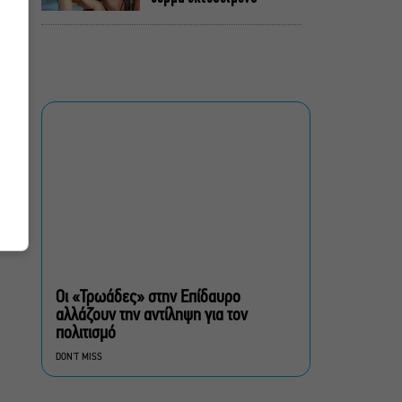
«Τριτώνει» το Φεστιβάλ
Ακροναυπλίας με
επικεφαλής τον Θοδωρή
Γκόνη
Θέατρο, συναυλίες,
εκθέσεις: Τι κάνουμε στην
πόλη από Παρασκευή έως
Κυριακή 7-9 Αυγούστου
«Κλεμμένος Πειρατής» –
«Beauty and Blue»: Το
διπλό εκθεσιακό ταξίδι
Οι «Τρωάδες» στην Επίδαυρο
του Απόστολου Χαντζαρά
στην Πάτμο
αλλάζουν την αντίληψη για τον
πολιτισμό
Artist Unknown – Η Ήβη
DON'T MISS
ήταν εδώ: Η συγκλονιστική
ιστορία της ζωγράφου