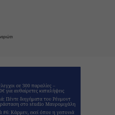
ναριώτη
έλεγχοι σε 300 παραλίες –
0€ για αυθαίρετες καταλήψεις
ά: Πέντε διηγήματα του Ρέυμοντ
αράσταση στο studio Μαυρομιχάλη
 #6: Κάρμεν, εκεί όπου η γειτονιά