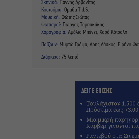
Σκηνικά:
Γιάννης Αρβανίτης
Κοστούμια:
Ομάδα T.d.S.
Μουσική:
Φώτης Σιώτας
Φωτισμοί:
Γιώργος Ταμπακάκης
Χορογραφία:
Αμάλια Μπένετ, Χαρά Κότσαλη
Παίζουν:
Μυρτώ Γράψα, Άρης Λάσκος, Ειρήνη Φα
Διάρκεια:
75 λεπτά
ΔΕΙΤΕ ΕΠΙΣΗΣ
Τουλάχιστον 1.500 
Πρόστιμα έως 73.00
Μια μικρή παρηγορι
Κάρβερ γίνονται π
Ραντεβού στα Σινεμά