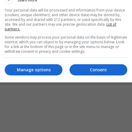
ρώτο βιβλίο της Λένας Κιτσοπούλου.
Learn more
Your personal data will be processed and information from your device
(cookies, unique identifiers, and other device data) may be stored by,
accessed by and shared with 212 partners, or used specifically by this
site. We and our partners may use precise geolocation data.
List of
partners.
Some vendors may process your personal data on the basis of legitimate
interest, which you can object to by managing your options below. Look
for a link at the bottom of this page or in the site menu to manage or
withdraw consent in privacy and cookie settings.
Manage options
Consent