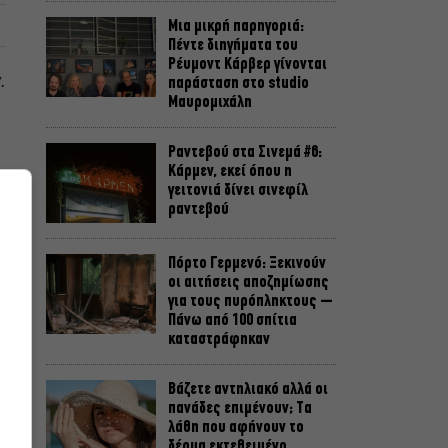
Μια μικρή παρηγοριά:
Πέντε διηγήματα του
Ρέυμοντ Κάρβερ γίνονται
.
παράσταση στο studio
Μαυρομιχάλη
Ραντεβού στα Σινεμά #6:
Κάρμεν, εκεί όπου η
γειτονιά δίνει σινεφίλ
ραντεβού
Πόρτο Γερμενό: Ξεκινούν
οι αιτήσεις αποζημίωσης
για τους πυρόπληκτους –
Πάνω από 100 σπίτια
καταστράφηκαν
Βάζετε αντηλιακό αλλά οι
πανάδες επιμένουν; Τα
ς
λάθη που αφήνουν το
δέρμα εκτεθειμένο