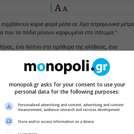
A
A
ές συμβαίνουν καμιά φορά μέσα σε λίγα τετραγωνικά μέτρα
ώρα που τα πόδια μένουν καρφωμένα στο πάτωμα.”
ήνας, ένα δείπνο στα πρόθυρα της αλήθειας, ένα
ο τουμπερλέκι, ένα τηλέφωνο που χτυπά, ένα αεροπορικό
ς γεμάτος γράμματα, το σπίτι στην Άνδρο, τα
ο Όμηρος, ο Αριστοτέλης.
monopoli.gr asks for your consent to use your
ά και πίσω απ’ όλα αυτά, ένα όνομα. Σαν ανάγκη
personal data for the following purposes:
καρπες. Προς αναζήτηση του απόλυτου. Κι αν αυτό
 επιθυμίας για αθανασία”. Γιατί, αλήθεια, και ποιος δεν
Personalised advertising and content, advertising and content
measurement, audience research and services development
πόλυτα;
Store and/or access information on a device
ι εκτός από το ομώνυμο διήγημα, ένα ακόμη εξαιρετική