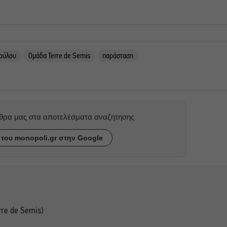
πούλου
Ομάδα Terre de Semis
παράσταση
ρθρα μας στα αποτελέσματα αναζητησης
του monopoli.gr στην Google
rre de Semis)