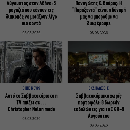
Αύγουστος στην Αθήνα: 5
Παναγώτης Χ. Βούρος: Η
μαγαζιά που κάνουν τις
“Παραξενιά” είναι η δύναμή
διακοπές να μοιάζουν λίγο
μας να μπορούμε να
πιο κοντά
διαφέρουμε
08.08.2026
08.08.2026
CINE NEWS
ΕΚΔΗΛΩΣΕΙΣ
Αυτό το Σαββατοκύριακο η
Σαββατοκύριακο χωρίς
TV παίζει σε…
πορτοφόλι: 8 δωρεάν
Christopher Nolan mode
εκδηλώσεις για το ΣΚ 8-9
Αυγούστου
08.08.2026
08.08.2026