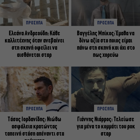
ΠΡΟΣΩΠΑ
ΠΡΟΣΩΠΑ
Ελεάνα Ανδρεούδη: Κάθε
Βαγγέλης Μπίκος: Έμαθα να
καλλιτέχνης όταν ανεβαίνει
δίνω αξία στο ποιος είμαι
στη σκηνή οφείλει να
πάνω στη σκηνή και όχι στο
αισθάνεται σταρ
πως χορεύω
ΠΡΟΣΩΠΑ
ΠΡΟΣΩΠΑ
Tάσος Ιορδανίδης: Νιώθω
Γιάννης Νιάρρος: Τελείωσε
ασφάλεια κρατώντας
για μένα το κομμάτι του ροκ
ταπεινή στάση απέναντι στα
σταρ