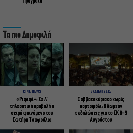
πράγματα
Τα πιο Δημοφιλή
CINE NEWS
ΕΚΔΗΛΩΣΕΙΣ
«Ριφιφί»: Σε Α’
Σαββατοκύριακο χωρίς
τηλεοπτική προβολή η
πορτοφόλι: 8 δωρεάν
σειρά φαινόμενο του
εκδηλώσεις για το ΣΚ 8-9
Σωτήρη Τσαφούλια
Αυγούστου