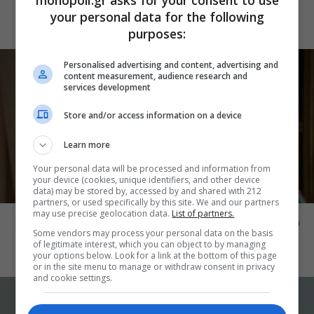
σημείο συνάντησης του σινεμά
your personal data for the following
purposes:
Personalised advertising and content, advertising and
content measurement, audience research and
services development
Store and/or access information on a device
Learn more
Your personal data will be processed and information from
your device (cookies, unique identifiers, and other device
data) may be stored by, accessed by and shared with 212
CINE NEWS
partners, or used specifically by this site. We and our partners
may use precise geolocation data.
List of partners.
Ντέρτι: Νέο τρέιλερ μάς βάζει μέσα στο
Some vendors may process your personal data on the basis
σύμπαν της νέας σειράς του ANT1
of legitimate interest, which you can object to by managing
your options below. Look for a link at the bottom of this page
or in the site menu to manage or withdraw consent in privacy
and cookie settings.