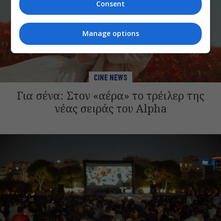
Consent
Manage options
CINE NEWS
Για σένα: Στον «αέρα» το τρέιλερ της
νέας σειράς του Alpha