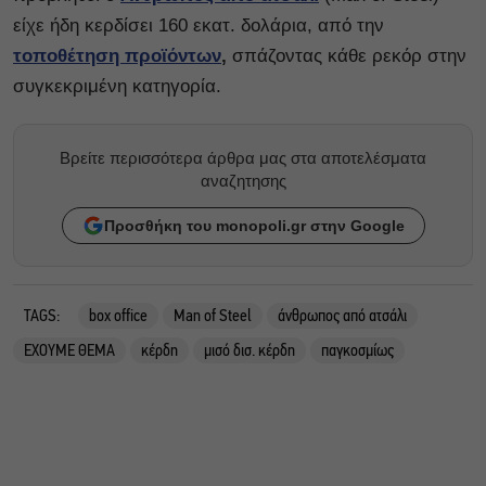
είχε ήδη κερδίσει 160 εκατ. δολάρια, από την
τοποθέτηση προϊόντων
,
σπάζοντας κάθε ρεκόρ στην
συγκεκριμένη κατηγορία.
Βρείτε περισσότερα άρθρα μας στα αποτελέσματα
αναζητησης
Προσθήκη του monopoli.gr στην Google
TAGS:
box office
Man of Steel
άνθρωπος από ατσάλι
ΕΧΟΥΜΕ ΘΕΜΑ
κέρδη
μισό δισ. κέρδη
παγκοσμίως