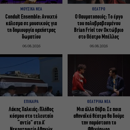
ΜΟΥΣΙΚΑ ΝΕΑ
ΘΕΑΤΡΟ
Conduit Ensemble: Ανοιχτό
Ο Θαυματοποιός: Το έργο
κάλεσμα σε μουσικούς για
του πολυβραβευμένου
τη δημιουργία ορχήστρας
Brian Friel τον Οκτώβριο
δωματίου
στο Θέατρο Μπέλλος
06.08.2026
06.08.2026
ΕΠΙΚΑΙΡΑ
ΘΕΑΤΡΙΚΑ ΝΕΑ
Λάκης Χαλκιάς: Πλήθος
Μια άλλη Θήβα: Σε ποια
κόσμου στο τελευταίο
αθηναϊκά θέατρα θα δούμε
“αντίο” στο Α’
την παράσταση το
Νεκροταφείο Αθηνών
Φθινόπωρο