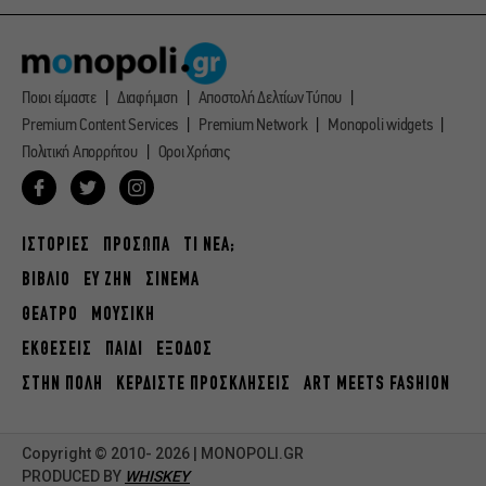
Ποιοι είμαστε
Διαφήμιση
Αποστολή Δελτίων Τύπου
Premium Content Services
Premium Network
Monopoli widgets
Πολιτική Απορρήτου
Οροι Χρήσης
ΙΣΤΟΡΙΕΣ
ΠΡΟΣΩΠΑ
ΤΙ ΝΕΑ;
ΒΙΒΛΙΟ
ΕΥ ΖΗΝ
ΣΙΝΕΜΑ
ΘΕΑΤΡΟ
ΜΟΥΣΙΚΗ
ΕΚΘΕΣΕΙΣ
ΠΑΙΔΙ
ΕΞΟΔΟΣ
ΣΤΗΝ ΠΟΛΗ
ΚΕΡΔΙΣΤΕ ΠΡΟΣΚΛΗΣΕΙΣ
ART MEETS FASHION
Copyright © 2010- 2026 | MONOPOLI.GR
PRODUCED BY
WHISKEY