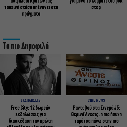
ασφάλεια κρατώντας
για μένα το κομμάτι του ροκ
ταπεινή στάση απέναντι στα
σταρ
πράγματα
Τα πιο Δημοφιλή
ΕΚΔΗΛΩΣΕΙΣ
CINE NEWS
Free City: 12 δωρεάν
Ραντεβού στα Σινεμά #5:
εκδηλώσεις για
Θερινό Άνεσις, η πιο ήσυχη
διασκέδαση την πρώτη
ταράτσα πάνω στην πιο