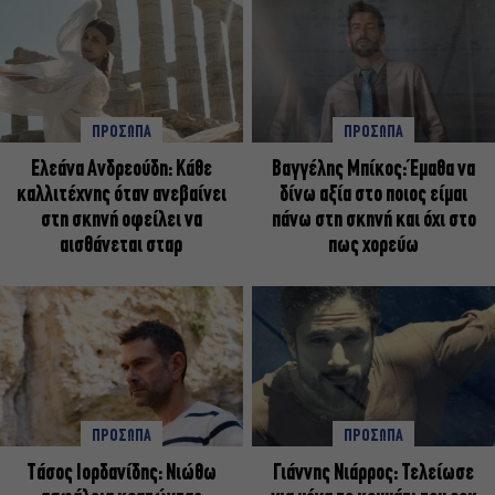
ΠΡΟΣΩΠΑ
ΠΡΟΣΩΠΑ
Ελεάνα Ανδρεούδη: Κάθε
Βαγγέλης Μπίκος: Έμαθα να
καλλιτέχνης όταν ανεβαίνει
δίνω αξία στο ποιος είμαι
στη σκηνή οφείλει να
πάνω στη σκηνή και όχι στο
αισθάνεται σταρ
πως χορεύω
ΠΡΟΣΩΠΑ
ΠΡΟΣΩΠΑ
Tάσος Ιορδανίδης: Νιώθω
Γιάννης Νιάρρος: Τελείωσε