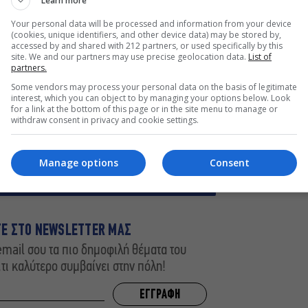
Learn more
Your personal data will be processed and information from your device
(cookies, unique identifiers, and other device data) may be stored by,
accessed by and shared with 212 partners, or used specifically by this
site. We and our partners may use precise geolocation data.
List of
partners.
 στο Ρέθυμνο – Πανηγύρι για την
Some vendors may process your personal data on the basis of legitimate
σβεστικού σώματος του νομού
interest, which you can object to by managing your options below. Look
for a link at the bottom of this page or in the site menu to manage or
 Alpha: Μια μοναδική ιστορία
withdraw consent in privacy and cookie settings.
ε φόντο το απέραντο γαλάζιο
ίνεται iconic και έρχεται στο
 για μια μόνο παράσταση
Manage options
Consent
ΤΕ ΣΤΟ NEWSLETTER ΜΑΣ
mail σου τα πιο δημοφιλή θέματα του
,τι καλύτερο συμβαίνει στην πόλη!