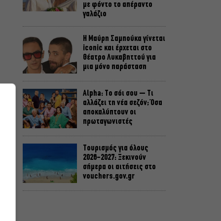
με φόντο το απέραντο
γαλάζιο
Η Μαύρη Σαμπούκα γίνεται
iconic και έρχεται στο
Θέατρο Λυκαβηττού για
μια μόνο παράσταση
Alpha: Το σόι σου – Τι
αλλάζει τη νέα σεζόν; Όσα
αποκαλύπτουν οι
πρωταγωνιστές
Τουρισμός για όλους
2026-2027: Ξεκινούν
σήμερα οι αιτήσεις στο
vouchers.gov.gr
Η μεγάλη φωτιά από τον
Κιθαιρώνα έως το Πόρτο