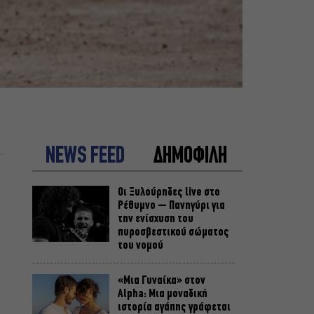
NEWS FEED
ΔΗΜΟΦΙΛΗ
Οι Ξυλούρηδες live στο
Ρέθυμνο – Πανηγύρι για
την ενίσχυση του
πυροσβεστικού σώματος
του νομού
«Μια Γυναίκα» στον
Alpha: Μια μοναδική
ιστορία αγάπης γράφεται