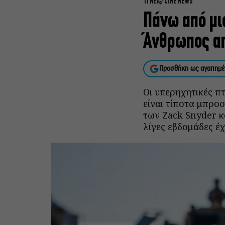
ΤΙ ΝΕΑ;
CINE NEWS
Πάνω από μι
Άνθρωπος απ
Προσθήκη ως αγαπημέ
Οι υπερηχητικές π
είναι τίποτα μπροσ
των Zack Snyder κ
λίγες εβδομάδες έχ