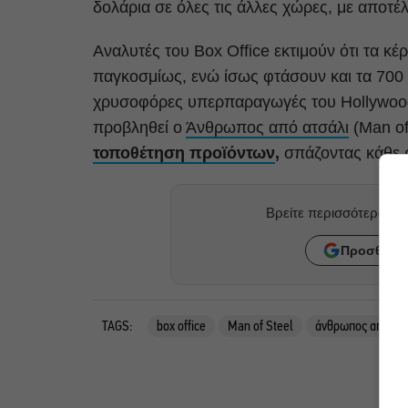
δολάρια σε όλες τις άλλες χώρες, με αποτέ
Αναλυτές του Box Office εκτιμούν ότι τα κέ
παγκοσμίως, ενώ ίσως φτάσουν και τα 700 εκ
χρυσοφόρες υπερπαραγωγές του Hollywood
προβληθεί ο
Άνθρωπος από ατσάλι
(Man of 
τοποθέτηση προϊόντων
,
σπάζοντας κάθε 
Βρείτε περισσότερα ά
Προσθήκη 
TAGS:
box office
Man of Steel
άνθρωπος από ατσ