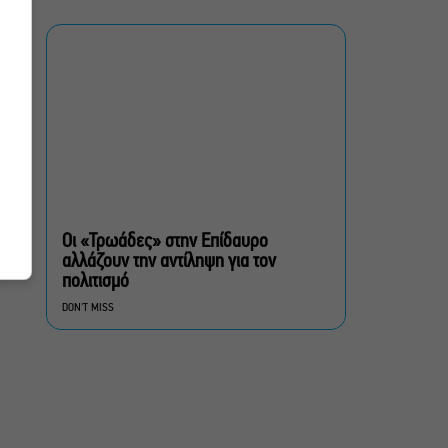
Γερμενό, σ’ ένα
συγκλονιστικό timelapse
Ο Γιάννης Χαρούλης θα
δώσει μια τελευταία
καλοκαιρινή συναυλία στο
Θέατρο Γης
πολίτες β’ κατηγορίας,
του Brian Friel για β’
σεζόν στο Θέατρο Τζένη
Οι «Τρωάδες» στην Επίδαυρο
Καρέζη
αλλάζουν την αντίληψη για τον
πολιτισμό
Στο «κόκκινο» ο κίνδυνος
DON'T MISS
πυρκαγιάς σήμερα σε
Αττική, Στερεά Ελλάδα και
Βόρειο Αιγαίο
Έλενα Χούντα: Μουσικό
Φεστιβάλ Αίγινας, ένας
πολιτιστικός θεσμός με