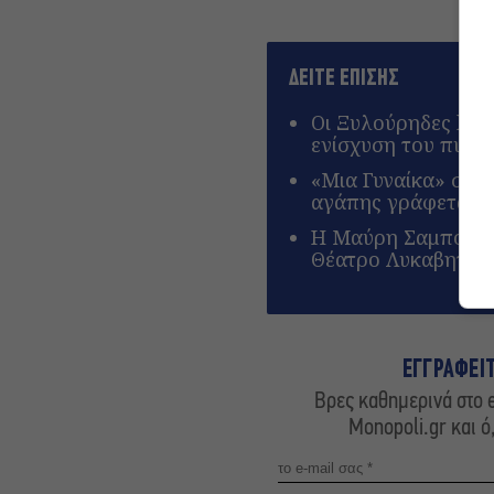
ΔΕΙΤΕ ΕΠΙΣΗΣ
Οι Ξυλούρηδες live
ενίσχυση του πυρο
«Μια Γυναίκα» στον
αγάπης γράφεται μ
Η Μαύρη Σαμπούκα γ
Θέατρο Λυκαβηττού
ΕΓΓΡΑΦΕΙ
Βρες καθημερινά στο e
Monopoli.gr και ό