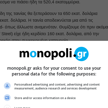
λεσμα να πιάσει ήδη τα 520,4 εκατομμύρια.
ρδη της ταινίας θα ξεπεράσουν τα 650 εκατ. δολάρια
ατ. δολάρια. Η ταινία αποδεικνύεται μια από τις
- όπως άλλωστε αναμενόταν. Θυμίζουμε ότι πριν ακόμα
Steel) είχε ήδη κερδίσει 160 εκατ. δολάρια, από την
ρεκόρ στην συγκεκριμένη κατηγορία.
ρθρα μας στα αποτελέσματα αναζητησης
του monopoli.gr στην Google
monopoli.gr asks for your consent to use your
personal data for the following purposes:
Personalised advertising and content, advertising and content
άλι
ΕΧΟΥΜΕ ΘΕΜΑ
κέρδη
μισό δισ. κέρδη
παγκοσμίως
measurement, audience research and services development
Store and/or access information on a device