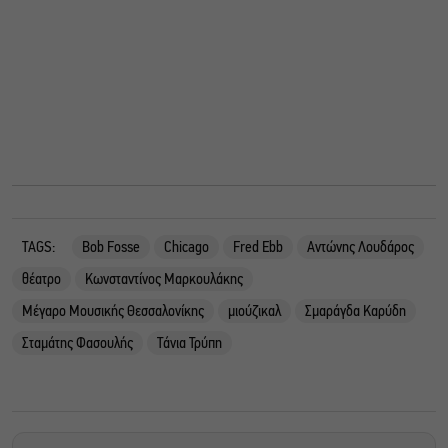
TAGS:
Bob Fosse
Chicago
Fred Ebb
Αντώνης Λουδάρος
θέατρο
Κωνσταντίνος Μαρκουλάκης
Μέγαρο Μουσικής Θεσσαλονίκης
μιούζικαλ
Σμαράγδα Καρύδη
Σταμάτης Φασουλής
Τάνια Τρύπη