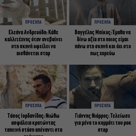
ΠΡΟΣΩΠΑ
ΠΡΟΣΩΠΑ
Ελεάνα Ανδρεούδη: Κάθε
Βαγγέλης Μπίκος: Έμαθα να
καλλιτέχνης όταν ανεβαίνει
δίνω αξία στο ποιος είμαι
στη σκηνή οφείλει να
πάνω στη σκηνή και όχι στο
αισθάνεται σταρ
πως χορεύω
ΠΡΟΣΩΠΑ
ΠΡΟΣΩΠΑ
Tάσος Ιορδανίδης: Νιώθω
Γιάννης Νιάρρος: Τελείωσε
ασφάλεια κρατώντας
για μένα το κομμάτι του ροκ
ταπεινή στάση απέναντι στα
σταρ