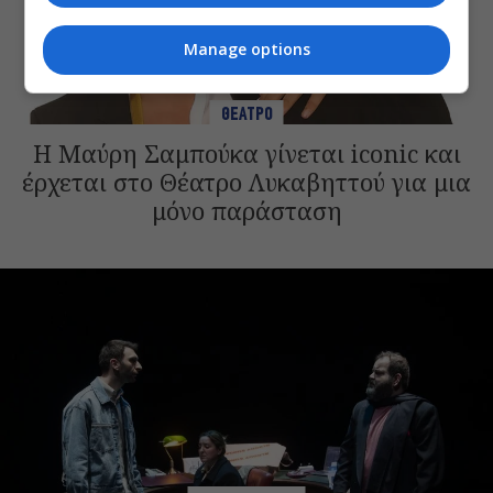
Manage options
ΘΕΑΤΡΟ
Η Μαύρη Σαμπούκα γίνεται iconic και
έρχεται στο Θέατρο Λυκαβηττού για μια
μόνο παράσταση