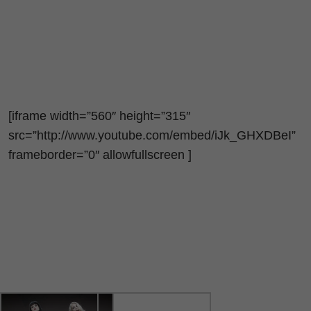
[iframe width=”560″ height=”315″
src=”http://www.youtube.com/embed/iJk_GHXDBeI”
frameborder=”0″ allowfullscreen ]