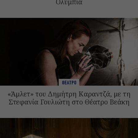
Ολύμπια
ΘΕΑΤΡΟ
«Άμλετ» του Δημήτρη Καραντζά, με τη
Στεφανία Γουλιώτη στο Θέατρο Βεάκη