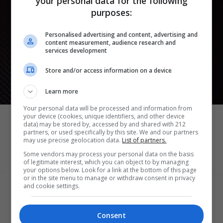
your personal data for the following
purposes:
Personalised advertising and content, advertising and
content measurement, audience research and
services development
Store and/or access information on a device
Learn more
ΘΕΑΤΡΙΚΑ ΝΕΑ
Your personal data will be processed and information from
Μια άλλη Θήβα: Σε ποια αθηναϊκά
your device (cookies, unique identifiers, and other device
data) may be stored by, accessed by and shared with 212
θέατρα θα δούμε την παράσταση το
partners, or used specifically by this site. We and our partners
may use precise geolocation data.
List of partners.
Φθινόπωρο
Some vendors may process your personal data on the basis
of legitimate interest, which you can object to by managing
your options below. Look for a link at the bottom of this page
or in the site menu to manage or withdraw consent in privacy
and cookie settings.
Consent