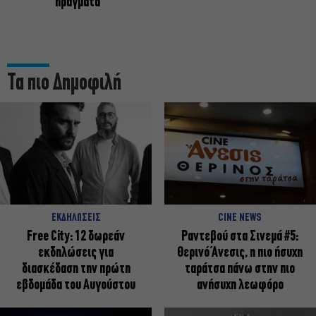
πράγματα
Τα πιο Δημοφιλή
ΕΚΔΗΛΩΣΕΙΣ
CINE NEWS
Free City: 12 δωρεάν
Ραντεβού στα Σινεμά #5:
εκδηλώσεις για
Θερινό Άνεσις, η πιο ήσυχη
διασκέδαση την πρώτη
ταράτσα πάνω στην πιο
εβδομάδα του Αυγούστου
ανήσυχη λεωφόρο