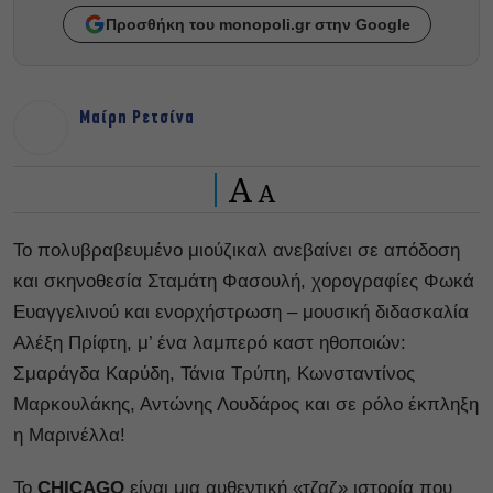
Προσθήκη του monopoli.gr στην Google
Μαίρη Ρετσίνα
A
A
Το πολυβραβευμένο μιούζικαλ ανεβαίνει σε απόδοση
και σκηνοθεσία Σταμάτη Φασουλή, χορογραφίες Φωκά
Ευαγγελινού και ενορχήστρωση – μουσική διδασκαλία
Αλέξη Πρίφτη, μ’ ένα λαμπερό καστ ηθοποιών:
Σμαράγδα Καρύδη, Τάνια Τρύπη, Κωνσταντίνος
Μαρκουλάκης, Αντώνης Λουδάρος και σε ρόλο έκπληξη
η Μαρινέλλα!
Το
CHICAGO
είναι μια αυθεντική «τζαζ» ιστορία που