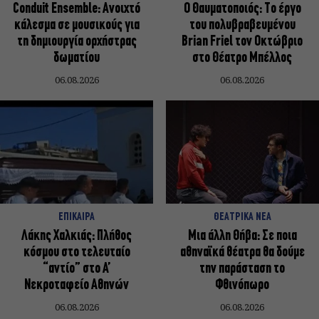
Conduit Ensemble: Ανοιχτό
Ο Θαυματοποιός: Το έργο
κάλεσμα σε μουσικούς για
του πολυβραβευμένου
τη δημιουργία ορχήστρας
Brian Friel τον Οκτώβριο
δωματίου
στο Θέατρο Μπέλλος
06.08.2026
06.08.2026
ΕΠΙΚΑΙΡΑ
ΘΕΑΤΡΙΚΑ ΝΕΑ
Λάκης Χαλκιάς: Πλήθος
Μια άλλη Θήβα: Σε ποια
κόσμου στο τελευταίο
αθηναϊκά θέατρα θα δούμε
“αντίο” στο Α’
την παράσταση το
Νεκροταφείο Αθηνών
Φθινόπωρο
06.08.2026
06.08.2026