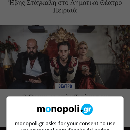
Ήβης Στάγκαλη στο Δημοτικό Θέατρο
Πειραιά
ΘΕΑΤΡΟ
Ο Θαυματοποιός: Το έργο του
πολυβραβευμένου Brian Friel τον
Οκτώβριο στο Θέατρο Μπέλλος
monopoli.gr asks for your consent to use