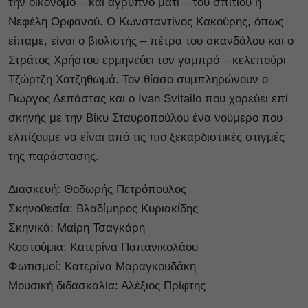
την οικονόμο – και άγρυπνο μάτι – του σπιτιού η
Νεφέλη Ορφανού. Ο Κωνσταντίνος Κακούρης, όπως
είπαμε, είναι ο βιολιστής – πέτρα του σκανδάλου και ο
Στράτος Χρήστου ερμηνεύει τον γαμπρό – κελεπούρι
Τζώρτζη Χατζηθωμά. Τον θίασο συμπληρώνουν ο
Γιώργος Δεπάστας και ο Ivan Svitailo που χορεύει επί
σκηνής με την Βίκυ Σταυροπούλου ένα νούμερο που
ελπίζουμε να είναι από τις πιο ξεκαρδιστικές στιγμές
της παράστασης.
Διασκευή: Θοδωρής Πετρόπουλος
Σκηνοθεσία: Βλαδίμηρος Κυριακίδης
Σκηνικά: Μαίρη Τσαγκάρη
Κοστούμια: Κατερίνα Παπανικολάου
Φωτισμοί: Κατερίνα Μαραγκουδάκη
Μουσική διδασκαλία: Αλέξιος Πρίφτης