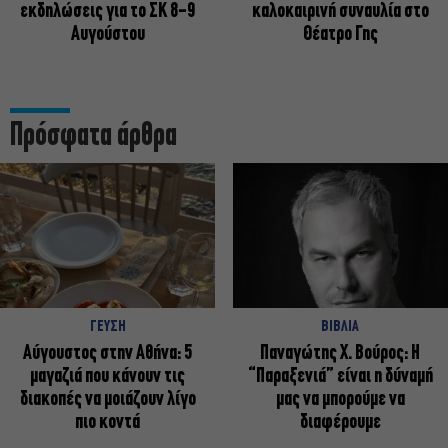
εκδηλώσεις για το ΣΚ 8-9
καλοκαιρινή συναυλία στο
Αυγούστου
Θέατρο Γης
Πρόσφατα άρθρα
ΓΕΥΣΗ
ΒΙΒΛΙΑ
Αύγουστος στην Αθήνα: 5
Παναγώτης Χ. Βούρος: Η
μαγαζιά που κάνουν τις
“Παραξενιά” είναι η δύναμή
διακοπές να μοιάζουν λίγο
μας να μπορούμε να
πιο κοντά
διαφέρουμε