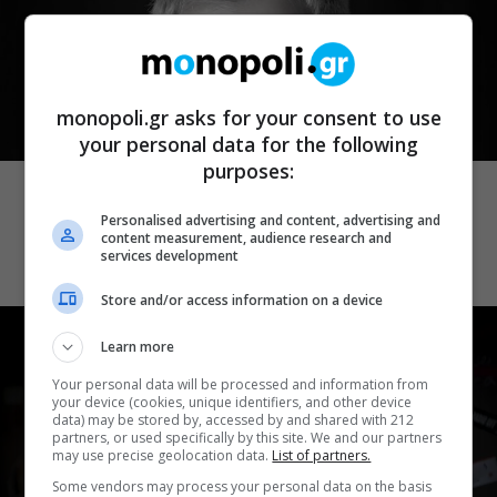
monopoli.gr asks for your consent to use
your personal data for the following
ΒΙΒΛΙΑ
purposes:
Παναγώτης Χ. Βούρος: Η “Παραξενιά”
είναι η δύναμή μας να μπορούμε να
Personalised advertising and content, advertising and
content measurement, audience research and
διαφέρουμε
services development
Store and/or access information on a device
Learn more
Your personal data will be processed and information from
your device (cookies, unique identifiers, and other device
data) may be stored by, accessed by and shared with 212
partners, or used specifically by this site. We and our partners
may use precise geolocation data.
List of partners.
Some vendors may process your personal data on the basis