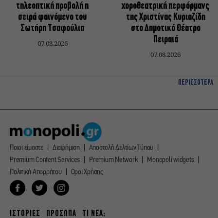
τηλεοπτική προβολή η
χοροθεατρική περφόρμανς
σειρά φαινόμενο του
της Χριστίνας Κυριαζίδη
Σωτήρη Τσαφούλια
στο Δημοτικό Θέατρο
Πειραιά
07.08.2026
07.08.2026
ΠΕΡΙΣΣΟΤΕΡΑ
Ποιοι είμαστε
Διαφήμιση
Αποστολή Δελτίων Τύπου
Premium Content Services
Premium Network
Monopoli widgets
Πολιτική Απορρήτου
Οροι Χρήσης
ΙΣΤΟΡΙΕΣ
ΠΡΟΣΩΠΑ
ΤΙ ΝΕΑ;