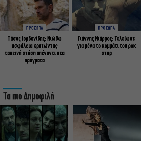
ΠΡΟΣΩΠΑ
ΠΡΟΣΩΠΑ
Tάσος Ιορδανίδης: Νιώθω
Γιάννης Νιάρρος: Τελείωσε
ασφάλεια κρατώντας
για μένα το κομμάτι του ροκ
ταπεινή στάση απέναντι στα
σταρ
πράγματα
Τα πιο Δημοφιλή