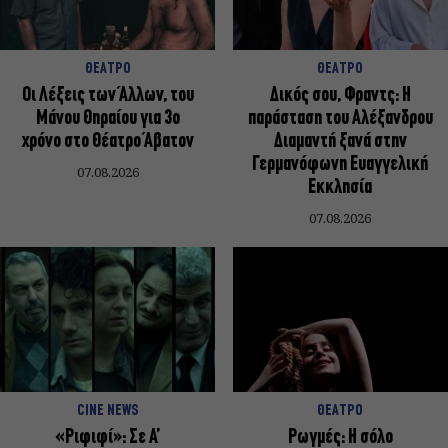
ΘΕΑΤΡΟ
ΘΕΑΤΡΟ
Οι Λέξεις των Άλλων, του
Δικός σου, Φραντς: Η
Μάνου Θηραίου για 3ο
παράσταση του Αλέξανδρου
χρόνο στο Θέατρο Άβατον
Διαμαντή ξανά στην
Γερμανόφωνη Ευαγγελική
07.08.2026
Εκκλησία
07.08.2026
CINE NEWS
ΘΕΑΤΡΟ
«Ριφιφί»: Σε Α’
Ρωγμές: Η σόλο