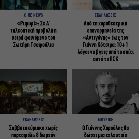
CINE NEWS
ΕΚΔΗΛΩΣΕΙΣ
«Ριφιφί»: Σε Α’
Από τη χοροθεατρική
τηλεοπτική προβολή η
επανερμηνεία της
σειρά φαινόμενο του
«Αντιγόνης» έως τον
Σωτήρη Τσαφούλια
Γιάννη Κότσιρα: 10+1
λόγοι να βγεις από το σπίτι
αυτό το ΠΣΚ
ΕΚΔΗΛΩΣΕΙΣ
ΜΟΥΣΙΚΗ
Σαββατοκύριακο χωρίς
Ο Γιάννης Χαρούλης θα
πορτοφόλι: 8 δωρεάν
δώσει μια τελευταία