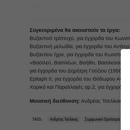
Συγκεκριμένα θα ακουστούν τα έργα:
Βυζαντινό τρίπτυχο, για έγχορδα του Κωνσ
Βυζαντινή μελωδία, για έγχορδα του Αντίο
Βυζαντίου ήχοι, για έγχορδα του Κωνσταντ
«Βασιλεύ, Βασιλέων, Βοήθει, Βασιλεύουσα
για έγχορδα του Δημήτρη Γούζιου (1956)
Epitaph II, για έγχορδα του Θόδωρου Αντω
Χορικό και Παραλλαγές αρ.2, για έγχορδα 
Μουσική διεύθυνση:
Ανδρέας Τσελίκας
TAGS:
Ανδρέας Τσελίκας
Συμφωνική Ορχήστρα Δήμο