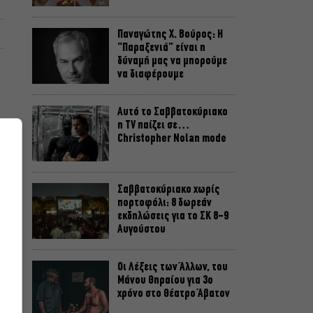
Παναγώτης Χ. Βούρος: Η
“Παραξενιά” είναι η
δύναμή μας να μπορούμε
να διαφέρουμε
Αυτό το Σαββατοκύριακο
η TV παίζει σε…
Christopher Nolan mode
Σαββατοκύριακο χωρίς
πορτοφόλι: 8 δωρεάν
εκδηλώσεις για το ΣΚ 8-9
Αυγούστου
Οι Λέξεις των Άλλων, του
Μάνου Θηραίου για 3ο
χρόνο στο Θέατρο Άβατον