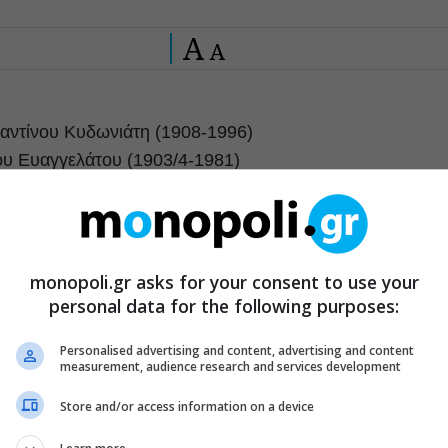
A
A
ταντίνου Κυδωνιάτη (1908-1996)
χου Ευαγγελάτου (1903/4-1981)
ίνου Γρηγορίου (1974)
ν», «Η φλόγα του Σταυρού» από τη Βυζαντινή Ραψωδία,
νίου (1935)
monopoli.gr asks for your consent to use your
του Πέτρου Πετρίδη (1892-1977)
personal data for the following purposes:
Personalised advertising and content, advertising and content
measurement, audience research and services development
Store and/or access information on a device
υ Αθηναίων