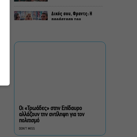
Δικός σου, Φραντς: Η
παράσταση του
Αλέξανδρου Διαμαντή
ξανά στην Γερμανόφωνη
Ευαγγελική Εκκλησία
«Ριφιφί»: Σε Α’
τηλεοπτική προβολή η
σειρά φαινόμενο του
Σωτήρη Τσαφούλια
Ρωγμές: Η σόλο
χοροθεατρική
περφόρμανς της
Χριστίνας Κυριαζίδη στο
Οι «Τρωάδες» στην Επίδαυρο
Δημοτικό Θέατρο Πειραιά
αλλάζουν την αντίληψη για τον
πολιτισμό
Τόσο Όσο: Η stand-up
DON'T MISS
comedy των Φουντούλη-
Σπηλιόπουλου στην