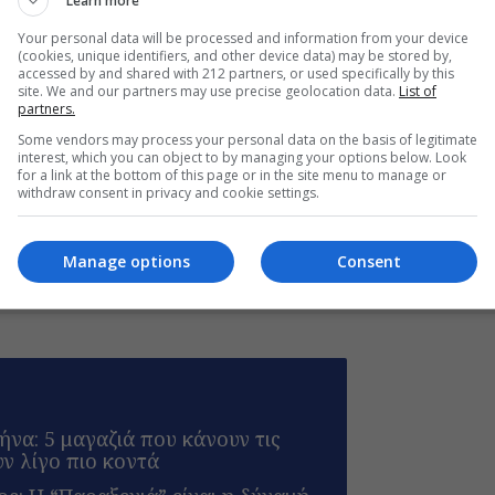
Learn more
Your personal data will be processed and information from your device
(cookies, unique identifiers, and other device data) may be stored by,
ρθρα μας στα αποτελέσματα αναζητησης
accessed by and shared with 212 partners, or used specifically by this
site. We and our partners may use precise geolocation data.
List of
partners.
του monopoli.gr στην Google
Some vendors may process your personal data on the basis of legitimate
interest, which you can object to by managing your options below. Look
for a link at the bottom of this page or in the site menu to manage or
withdraw consent in privacy and cookie settings.
Manage options
Consent
ηναίων.
να: 5 μαγαζιά που κάνουν τις
υν λίγο πιο κοντά