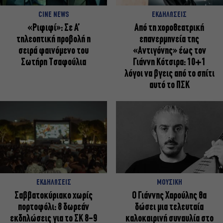
CINE NEWS
ΕΚΔΗΛΩΣΕΙΣ
«Ριφιφί»: Σε Α’
Από τη χοροθεατρική
τηλεοπτική προβολή η
επανερμηνεία της
σειρά φαινόμενο του
«Αντιγόνης» έως τον
Σωτήρη Τσαφούλια
Γιάννη Κότσιρα: 10+1
λόγοι να βγεις από το σπίτι
αυτό το ΠΣΚ
ΕΚΔΗΛΩΣΕΙΣ
ΜΟΥΣΙΚΗ
Σαββατοκύριακο χωρίς
Ο Γιάννης Χαρούλης θα
πορτοφόλι: 8 δωρεάν
δώσει μια τελευταία
εκδηλώσεις για το ΣΚ 8-9
καλοκαιρινή συναυλία στο