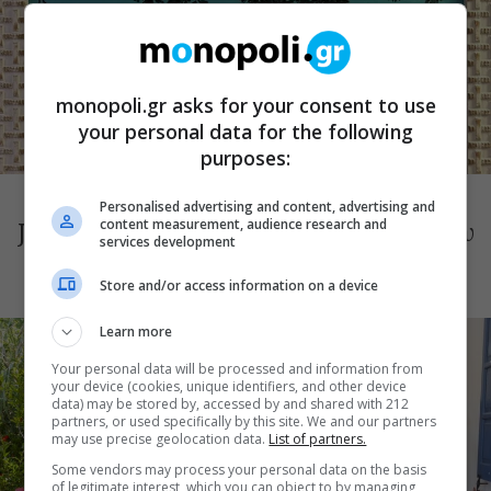
monopoli.gr asks for your consent to use
your personal data for the following
purposes:
ΕΚΘΕΣΕΙΣ
Γιατί Κελαηδά το πουλί στο κλουβί: Το
Personalised advertising and content, advertising and
content measurement, audience research and
Just Art Project στην Πινακοθήκη Δήμου
services development
Αθηναίων με μια ομαδική έκθεση
Store and/or access information on a device
Learn more
Your personal data will be processed and information from
your device (cookies, unique identifiers, and other device
data) may be stored by, accessed by and shared with 212
partners, or used specifically by this site. We and our partners
may use precise geolocation data.
List of partners.
Some vendors may process your personal data on the basis
of legitimate interest, which you can object to by managing