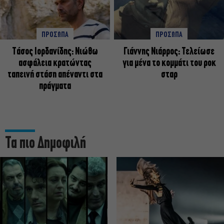
ΠΡΟΣΩΠΑ
ΠΡΟΣΩΠΑ
Tάσος Ιορδανίδης: Νιώθω
Γιάννης Νιάρρος: Τελείωσε
ασφάλεια κρατώντας
για μένα το κομμάτι του ροκ
ταπεινή στάση απέναντι στα
σταρ
πράγματα
Τα πιο Δημοφιλή