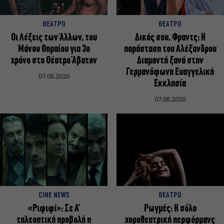
ΘΕΑΤΡΟ
ΘΕΑΤΡΟ
Οι Λέξεις των Άλλων, του
Δικός σου, Φραντς: Η
Μάνου Θηραίου για 3ο
παράσταση του Αλέξανδρου
χρόνο στο Θέατρο Άβατον
Διαμαντή ξανά στην
Γερμανόφωνη Ευαγγελική
07.08.2026
Εκκλησία
07.08.2026
CINE NEWS
ΘΕΑΤΡΟ
«Ριφιφί»: Σε Α’
Ρωγμές: Η σόλο
τηλεοπτική προβολή η
χοροθεατρική περφόρμανς