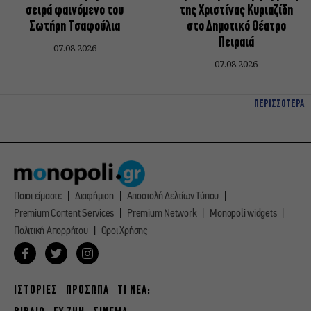
σειρά φαινόμενο του
της Χριστίνας Κυριαζίδη
Σωτήρη Τσαφούλια
στο Δημοτικό Θέατρο
Πειραιά
07.08.2026
07.08.2026
ΠΕΡΙΣΣΟΤΕΡΑ
Ποιοι είμαστε
Διαφήμιση
Αποστολή Δελτίων Τύπου
Premium Content Services
Premium Network
Monopoli widgets
Πολιτική Απορρήτου
Οροι Χρήσης
ΙΣΤΟΡΙΕΣ
ΠΡΟΣΩΠΑ
ΤΙ ΝΕΑ;