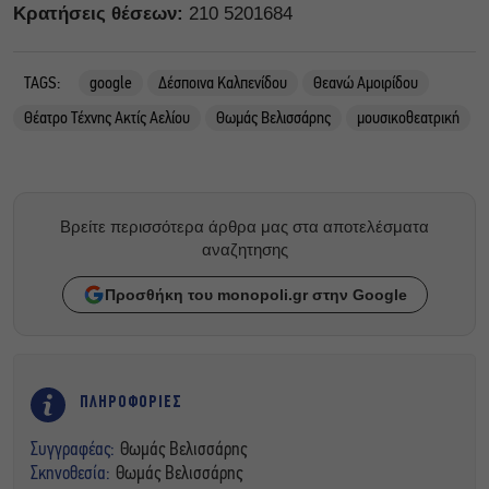
Κρατήσεις θέσεων:
210 5201684
TAGS:
google
Δέσποινα Καλπενίδου
Θεανώ Αμοιρίδου
Θέατρο Τέχνης Ακτίς Αελίου
Θωμάς Βελισσάρης
μουσικοθεατρική
Βρείτε περισσότερα άρθρα μας στα αποτελέσματα
αναζητησης
Προσθήκη του monopoli.gr στην Google
ΠΛΗΡΟΦΟΡΙΕΣ
Συγγραφέας:
Θωμάς Βελισσάρης
Σκηνοθεσία:
Θωμάς Βελισσάρης