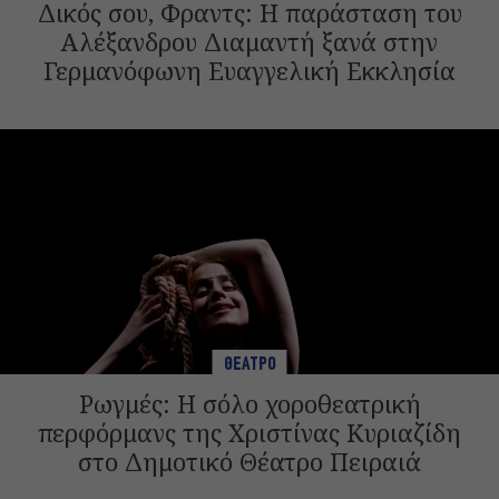
Δικός σου, Φραντς: Η παράσταση του
Αλέξανδρου Διαμαντή ξανά στην
Γερμανόφωνη Ευαγγελική Εκκλησία
ΘΕΑΤΡΟ
Ρωγμές: Η σόλο χοροθεατρική
περφόρμανς της Χριστίνας Κυριαζίδη
στο Δημοτικό Θέατρο Πειραιά