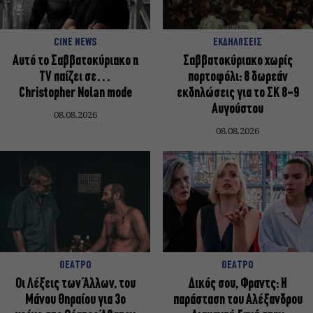
CINE NEWS
ΕΚΔΗΛΩΣΕΙΣ
Αυτό το Σαββατοκύριακο η
Σαββατοκύριακο χωρίς
TV παίζει σε…
πορτοφόλι: 8 δωρεάν
Christopher Nolan mode
εκδηλώσεις για το ΣΚ 8-9
Αυγούστου
08.08.2026
08.08.2026
ΘΕΑΤΡΟ
ΘΕΑΤΡΟ
Οι Λέξεις των Άλλων, του
Δικός σου, Φραντς: Η
Μάνου Θηραίου για 3ο
παράσταση του Αλέξανδρου