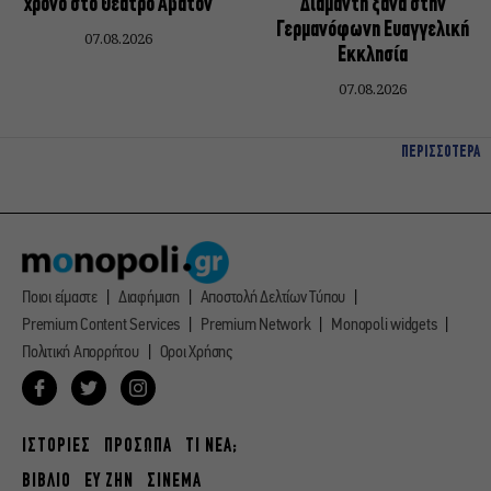
χρόνο στο Θέατρο Άβατον
Διαμαντή ξανά στην
Γερμανόφωνη Ευαγγελική
07.08.2026
Εκκλησία
07.08.2026
ΠΕΡΙΣΣΟΤΕΡΑ
Ποιοι είμαστε
Διαφήμιση
Αποστολή Δελτίων Τύπου
Premium Content Services
Premium Network
Monopoli widgets
Πολιτική Απορρήτου
Οροι Χρήσης
ΙΣΤΟΡΙΕΣ
ΠΡΟΣΩΠΑ
ΤΙ ΝΕΑ;
ΒΙΒΛΙΟ
ΕΥ ΖΗΝ
ΣΙΝΕΜΑ