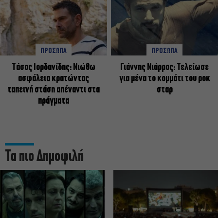
ΠΡΟΣΩΠΑ
ΠΡΟΣΩΠΑ
Tάσος Ιορδανίδης: Νιώθω
Γιάννης Νιάρρος: Τελείωσε
ασφάλεια κρατώντας
για μένα το κομμάτι του ροκ
ταπεινή στάση απέναντι στα
σταρ
πράγματα
Τα πιο Δημοφιλή