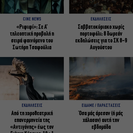
CINE NEWS
ΕΚΔΗΛΩΣΕΙΣ
«Ριφιφί»: Σε Α’
Σαββατοκύριακο χωρίς
τηλεοπτική προβολή η
πορτοφόλι: 8 δωρεάν
σειρά φαινόμενο του
εκδηλώσεις για το ΣΚ 8-9
Σωτήρη Τσαφούλια
Αυγούστου
ΕΚΔΗΛΩΣΕΙΣ
ΕΙΔΑΜΕ / ΠΑΡΑΣΤΑΣΕΙΣ
Από τη χοροθεατρική
Όσα μάς άρεσαν (ή μάς
επανερμηνεία της
χάλασαν) αυτή την
«Αντιγόνης» έως τον
εβδομάδα