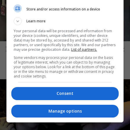
Store and/or access information on a device
Learn more
Your personal data will be processed and information from
your device (cookies, unique identifiers, and other device
ΘΕΑΤΡΟ
data) may be stored by, accessed by and shared with 212
partners, or used specifically by this site. We and our partners
Μια μικρή παρηγοριά: Πέντε διηγήματα
may use precise geolocation data.
List of partners.
του Ρέυμοντ Κάρβερ γίνονται
Some vendors may process your personal data on the basis
παράσταση στο studio Μαυρομιχάλη
of legitimate interest, which you can object to by managing
your options below. Look for a link at the bottom of this page
or in the site menu to manage or withdraw consent in privacy
and cookie settings.
Consent
Manage options