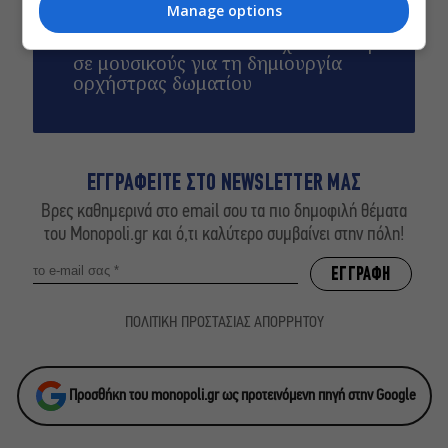
Δημοτικό Θέατρο Πειραιά
Manage options
Conduit Ensemble: Ανοιχτό κάλεσμα
σε μουσικούς για τη δημιουργία
ορχήστρας δωματίου
ΕΓΓΡΑΦΕΙΤΕ ΣΤΟ NEWSLETTER ΜΑΣ
Βρες καθημερινά στο email σου τα πιο δημοφιλή θέματα
του Monopoli.gr και ό,τι καλύτερο συμβαίνει στην πόλη!
ΠΟΛΙΤΙΚΗ ΠΡΟΣΤΑΣΙΑΣ ΑΠΟΡΡΗΤΟΥ
Προσθήκη του monopoli.gr ως προτεινόμενη πηγή στην Google