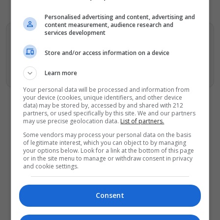
Personalised advertising and content, advertising and
content measurement, audience research and
services development
Βρείτε περισσότερα άρθρα μας στα αποτελέσματα
αναζητησης
Store and/or access information on a device
Προσθήκη του monopoli.gr στην Google
Learn more
Your personal data will be processed and information from
your device (cookies, unique identifiers, and other device
data) may be stored by, accessed by and shared with 212
partners, or used specifically by this site. We and our partners
may use precise geolocation data.
List of partners.
Some vendors may process your personal data on the basis
ΔΕΙΤΕ ΕΠΙΣΗΣ
of legitimate interest, which you can object to by managing
your options below. Look for a link at the bottom of this page
or in the site menu to manage or withdraw consent in privacy
«Κλεμμένος Πειρατής» – «Beauty and
and cookie settings.
Blue»: Το διπλό εκθεσιακό ταξίδι του
Απόστολου Χαντζαρά στην Πάτμο
Artist Unknown – Η Ήβη ήταν εδώ:
Consent
Η συγκλονιστική ιστορία της
ζωγράφου Ήβης Στάγκαλη στο