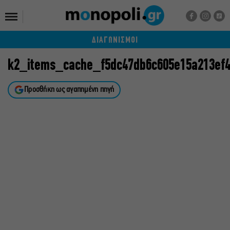
ΔΙΑΓΩΝΙΣΜΟΙ
k2_items_cache_f5dc47db6c605e15a213ef4
Προσθήκη ως αγαπημένη πηγή