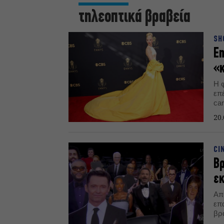
τηλεοπτικά βραβεία
SH
E
«κ
Η 
επέ
ca
20.
CI
Βρ
εκ
Απο
επ
βρ