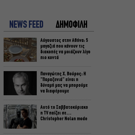
NEWS FEED
ΔΗΜΟΦΙΛΗ
Αύγουστος στην Αθήνα: 5
μαγαζιά που κάνουν τις
διακοπές να μοιάζουν λίγο
πιο κοντά
Παναγώτης Χ. Βούρος: Η
“Παραξενιά” είναι η
δύναμή μας να μπορούμε
να διαφέρουμε
Αυτό το Σαββατοκύριακο
η TV παίζει σε…
Christopher Nolan mode