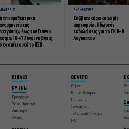
ΔΗΛΩΣΕΙΣ
ΕΚΔΗΛΩΣΕΙΣ
ό τη χοροθεατρική
Σαββατοκύριακο χωρίς
ανερμηνεία της
πορτοφόλι: 8 δωρεάν
ντιγόνης» έως τον Γιάννη
εκδηλώσεις για το ΣΚ 8-9
τσιρα: 10+1 λόγοι να βγεις
Αυγούστου
ό το σπίτι αυτό το ΠΣΚ
ΒΙΒΛΙΟ
ΘΕΑΤΡΟ
ΕΚ
Θέματα
Θέ
ΕΥ ΖΗΝ
Κριτική Θεάτρου
Πρ
Προορισμοί
Προσεχώς
Συ
Υγεία-Ομορφιά
Συνεχίζονται
Τελ
Διατροφή
Τελειώνουν σύντομα
Νέ
Αγορές
Νέα