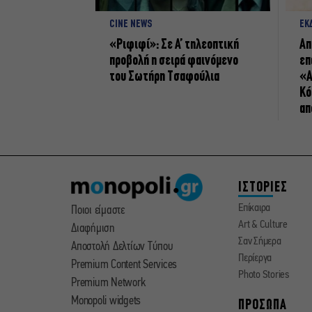
CINE NEWS
ΕΚ
«Ριφιφί»: Σε Α’ τηλεοπτική
Απ
προβολή η σειρά φαινόμενο
επ
του Σωτήρη Τσαφούλια
«Α
Κό
απ
ΙΣΤΟΡΙΕΣ
Επίκαιρα
Ποιοι είμαστε
Art & Culture
Διαφήμιση
Σαν Σήμερα
Αποστολή Δελτίων Τύπου
Περίεργα
Premium Content Services
Photo Stories
Premium Network
Monopoli widgets
ΠΡΟΣΩΠΑ