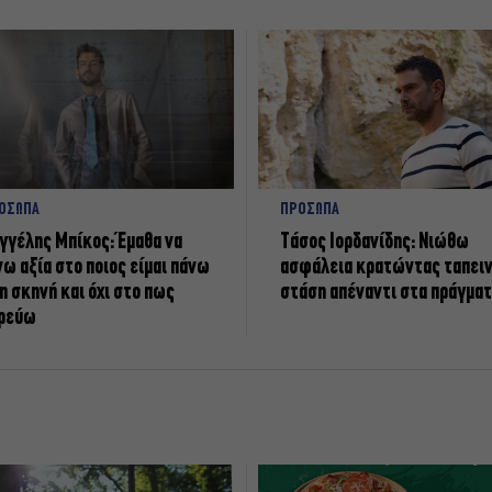
ΟΣΩΠΑ
ΠΡΟΣΩΠΑ
γγέλης Μπίκος: Έμαθα να
Tάσος Ιορδανίδης: Νιώθω
νω αξία στο ποιος είμαι πάνω
ασφάλεια κρατώντας ταπει
η σκηνή και όχι στο πως
στάση απέναντι στα πράγμα
ρεύω