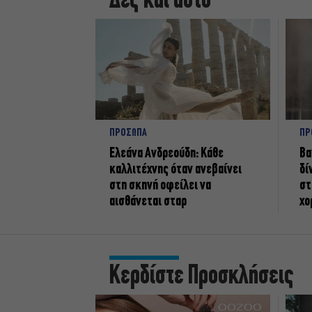
Δες και αυτό
ΠΡΟΣΩΠΑ
ΠΡ
Ελεάνα Ανδρεούδη: Κάθε
Βα
καλλιτέχνης όταν ανεβαίνει
δί
στη σκηνή οφείλει να
στ
αισθάνεται σταρ
χο
Κερδίστε Προσκλήσεις