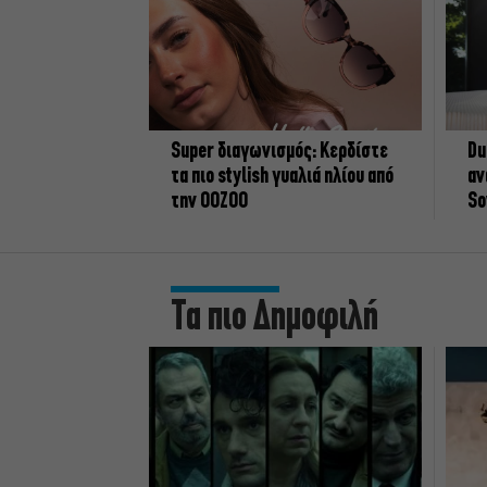
Super διαγωνισμός: Κερδίστε
Du
τα πιο stylish γυαλιά ηλίου από
αν
την OOZOO
So
Τα πιο Δημοφιλή