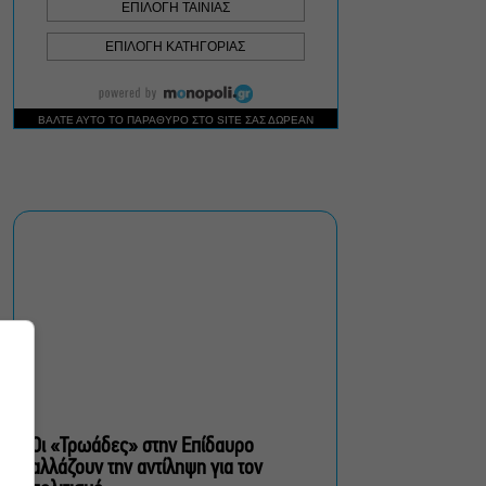
Ρωγμές: Η σόλο
χοροθεατρική
περφόρμανς της
Χριστίνας Κυριαζίδη στο
Δημοτικό Θέατρο Πειραιά
Τόσο Όσο: Η stand-up
comedy των Φουντούλη-
Σπηλιόπουλου στην
Ταράτσα του Λαμπέτη
Μιρέλα Πάχου – Αδάμ
Τσαρούχης: Τα αξέχαστα
ντουέτα του ελληνικού
σινεμά στην Ταράτσα του
Λαμπέτη
Οι «Τρωάδες» στην Επίδαυρο
αλλάζουν την αντίληψη για τον