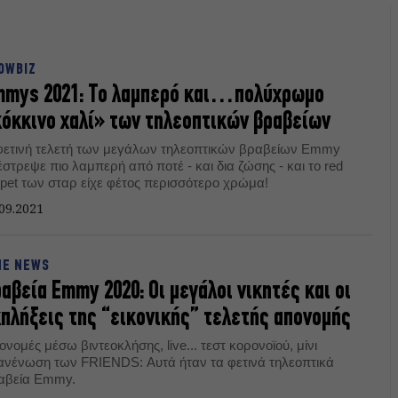
OWBIZ
mmys 2021: Το λαμπερό και…πολύχρωμο
όκκινο χαλί» των τηλεοπτικών βραβείων
φετινή τελετή των μεγάλων τηλεοπτικών βραβείων Emmy
στρεψε πιο λαμπερή από ποτέ - και δια ζώσης - και το red
rpet των σταρ είχε φέτος περισσότερο χρώμα!
09.2021
NE NEWS
αβεία Emmy 2020: Οι μεγάλοι νικητές και οι
πλήξεις της “εικονικής” τελετής απονομής
νομές μέσω βιντεοκλήσης, live... τεστ κορονοϊού, μίνι
ανένωση των FRIENDS: Αυτά ήταν τα φετινά τηλεοπτικά
αβεία Emmy.