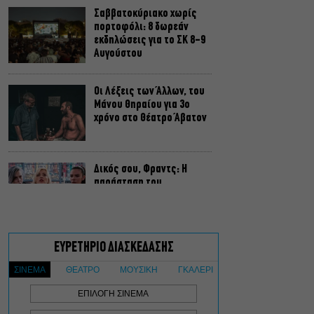
Σαββατοκύριακο χωρίς
πορτοφόλι: 8 δωρεάν
εκδηλώσεις για το ΣΚ 8-9
Αυγούστου
Οι Λέξεις των Άλλων, του
Μάνου Θηραίου για 3ο
χρόνο στο Θέατρο Άβατον
Δικός σου, Φραντς: Η
παράσταση του
Αλέξανδρου Διαμαντή
ξανά στην Γερμανόφωνη
Ευαγγελική Εκκλησία
«Ριφιφί»: Σε Α’
τηλεοπτική προβολή η
σειρά φαινόμενο του
Σωτήρη Τσαφούλια