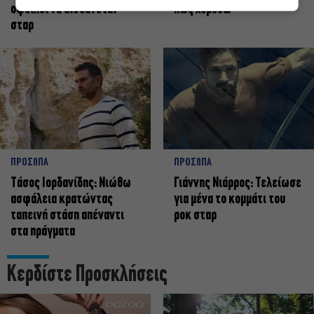
οφείλει να αισθάνεται
πως χορεύω
σταρ
ΠΡΟΣΩΠΑ
ΠΡΟΣΩΠΑ
Tάσος Ιορδανίδης: Νιώθω
Γιάννης Νιάρρος: Τελείωσε
ασφάλεια κρατώντας
για μένα το κομμάτι του
ταπεινή στάση απέναντι
ροκ σταρ
στα πράγματα
Κερδίστε Προσκλήσεις