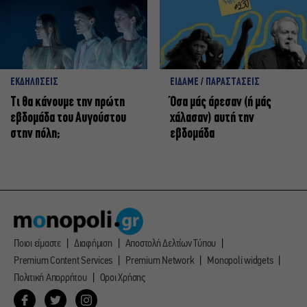
ΕΚΔΗΛΩΣΕΙΣ
ΕΙΔΑΜΕ / ΠΑΡΑΣΤΑΣΕΙΣ
Τι θα κάνουμε την πρώτη
Όσα μάς άρεσαν (ή μάς
εβδομάδα του Αυγούστου
χάλασαν) αυτή την
στην πόλη;
εβδομάδα
Ποιοι είμαστε
Διαφήμιση
Αποστολή Δελτίων Τύπου
Premium Content Services
Premium Network
Monopoli widgets
Πολιτική Απορρήτου
Οροι Χρήσης