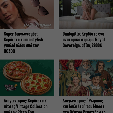
Super διαγωνισμός:
Dunlopillo: Κερδίστε ένα
Κερδίστε τα πιο stylish
ανατομικό στρώμα Royal
γυαλιά ηλίου από την
Sovereign, αξίας 2900€
OOZOO
Διαγωνισμός: Κερδίστε 2
Διαγωνισμός: “Ρωμαίος
πίτσες Vintage Collection
και Ιουλιέτα” του Μποστ
από την Pizza Fan
στο Θέατρο Ρεματιάς στο