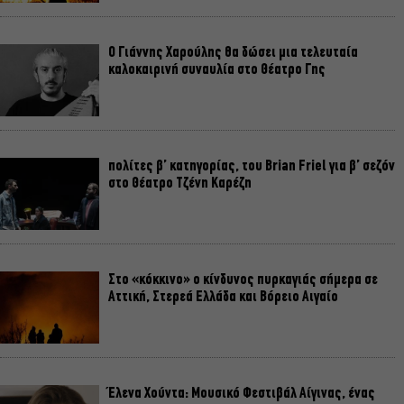
Ο Γιάννης Χαρούλης θα δώσει μια τελευταία
καλοκαιρινή συναυλία στο Θέατρο Γης
πολίτες β’ κατηγορίας, του Brian Friel για β’ σεζόν
στο Θέατρο Τζένη Καρέζη
Στο «κόκκινο» ο κίνδυνος πυρκαγιάς σήμερα σε
Αττική, Στερεά Ελλάδα και Βόρειο Αιγαίο
Έλενα Χούντα: Μουσικό Φεστιβάλ Αίγινας, ένας