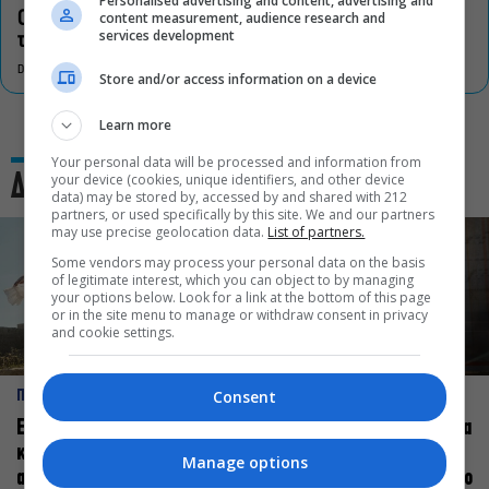
Personalised advertising and content, advertising and
content measurement, audience research and
Οι «Τρωάδες» στην Επίδαυρο αλλάζουν την αντίληψη για
services development
τον πολιτισμό
DON'T MISS
Store and/or access information on a device
Learn more
Your personal data will be processed and information from
your device (cookies, unique identifiers, and other device
Δες και αυτό
data) may be stored by, accessed by and shared with 212
partners, or used specifically by this site. We and our partners
may use precise geolocation data.
List of partners.
Some vendors may process your personal data on the basis
of legitimate interest, which you can object to by managing
your options below. Look for a link at the bottom of this page
or in the site menu to manage or withdraw consent in privacy
and cookie settings.
Consent
ΠΡΟΣΩΠΑ
ΠΡΟΣΩΠΑ
Ελεάνα Ανδρεούδη: Κάθε
Βαγγέλης Μπίκος: Έμαθα να
καλλιτέχνης όταν
δίνω αξία στο ποιος είμαι
Manage options
ανεβαίνει στη σκηνή
πάνω στη σκηνή και όχι στο