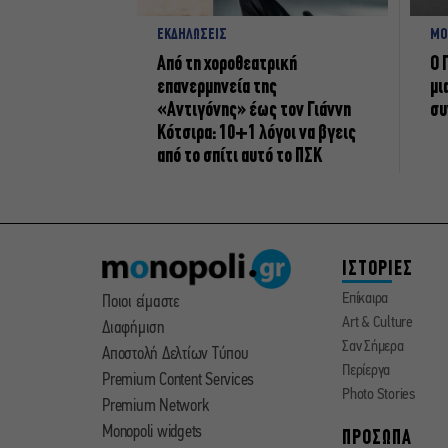
ΕΚΔΗΛΩΣΕΙΣ
ΜΟ
Από τη χοροθεατρική
Ο 
επανερμηνεία της
μι
«Αντιγόνης» έως τον Γιάννη
συ
Κότσιρα: 10+1 λόγοι να βγεις
από το σπίτι αυτό το ΠΣΚ
ΙΣΤΟΡΙΕΣ
Επίκαιρα
Ποιοι είμαστε
Art & Culture
Διαφήμιση
Σαν Σήμερα
Αποστολή Δελτίων Τύπου
Περίεργα
Premium Content Services
Photo Stories
Premium Network
Monopoli widgets
ΠΡΟΣΩΠΑ