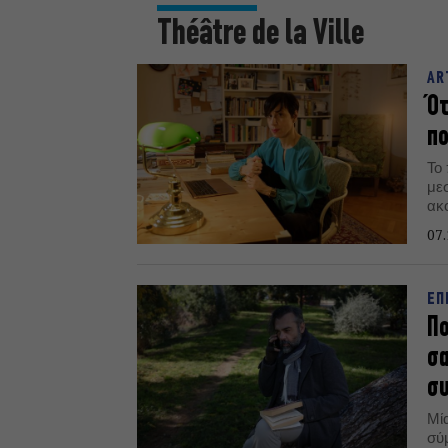
Τhéâtre de la Ville
AR
Ότ
πο
Το
με
ακ
το
07.
συν
ΕΠ
Πο
σα
σ
Μί
σύμ