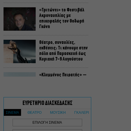
«Τριτώνει» το Φεστιβάλ
Ακροναυπλίας με
επικεφαλής τον Θοδωρή
Γκόνη
Θέατρο, συναυλίες,
εκθέσεις: Τι κάνουμε στην
πόλη από Παρασκευή έως
Κυριακή 7-9 Αυγούστου
«Κλεμμένος Πειρατής» –
«Beauty and Blue»: Το
διπλό εκθεσιακό ταξίδι
του Απόστολου Χαντζαρά
στην Πάτμο
Artist Unknown – Η Ήβη
ήταν εδώ: Η συγκλονιστική
ιστορία της ζωγράφου
Ήβης Στάγκαλη στο