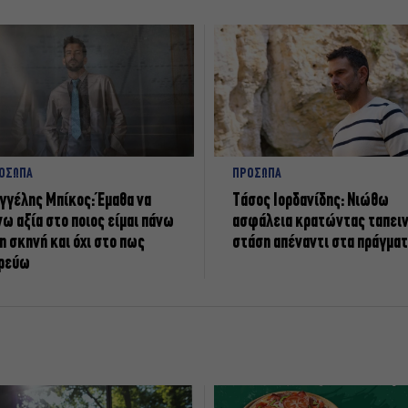
ΟΣΩΠΑ
ΠΡΟΣΩΠΑ
γγέλης Μπίκος: Έμαθα να
Tάσος Ιορδανίδης: Νιώθω
νω αξία στο ποιος είμαι πάνω
ασφάλεια κρατώντας ταπει
η σκηνή και όχι στο πως
στάση απέναντι στα πράγμα
ρεύω