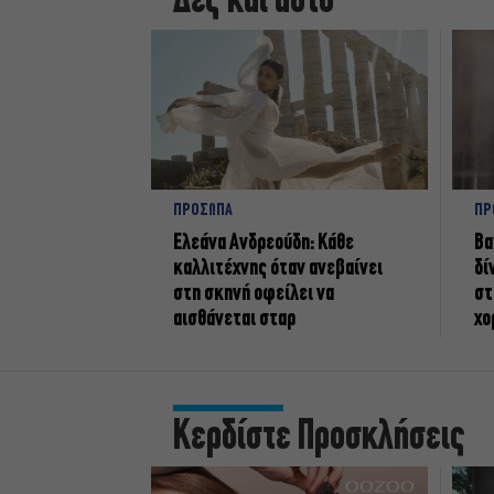
Δες και αυτό
ΠΡΟΣΩΠΑ
ΠΡ
Ελεάνα Ανδρεούδη: Κάθε
Βα
καλλιτέχνης όταν ανεβαίνει
δί
στη σκηνή οφείλει να
στ
αισθάνεται σταρ
χο
Κερδίστε Προσκλήσεις