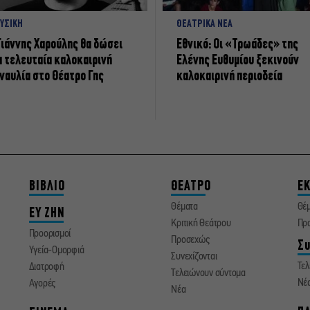
ΥΣΙΚΗ
ΘΕΑΤΡΙΚΑ ΝΕΑ
Γιάννης Χαρούλης θα δώσει
Εθνικό: Οι «Τρωάδες» της
α τελευταία καλοκαιρινή
Ελένης Ευθυμίου ξεκινούν
ναυλία στο Θέατρο Γης
καλοκαιρινή περιοδεία
ΒΙΒΛΙΟ
ΘΕΑΤΡΟ
ΕΚ
Θέματα
Θέ
ΕΥ ΖΗΝ
Κριτική Θεάτρου
Πρ
Προορισμοί
Προσεχώς
Συ
Υγεία-Ομορφιά
Συνεχίζονται
Τελ
Διατροφή
Τελειώνουν σύντομα
Νέ
Αγορές
Νέα