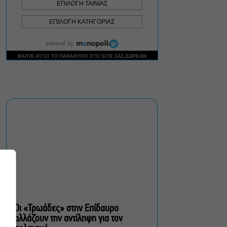
Δημοτικό Θέατρο Πειραιά
Conduit Ensemble:
Ανοιχτό κάλεσμα σε
μουσικούς για τη
δημιουργία ορχήστρας
δωματίου
Ο Θαυματοποιός: Το έργο
του πολυβραβευμένου
Brian Friel τον Οκτώβριο
στο Θέατρο Μπέλλος
Λάκης Χαλκιάς: Πλήθος
κόσμου στο τελευταίο
“αντίο” στο Α’
Νεκροταφείο Αθηνών
Οι «Τρωάδες» στην Επίδαυρο
αλλάζουν την αντίληψη για τον