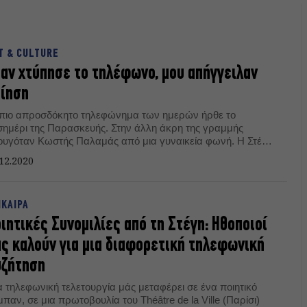
T & CULTURE
αν χτύπησε το τηλέφωνο, μου απήγγειλαν
ίηση
 πιο απροσδόκητο τηλεφώνημα των ημερών ήρθε το
σημέρι της Παρασκευής. Στην άλλη άκρη της γραμμής
ουγόταν Κωστής Παλαμάς από μια γυναικεία φωνή. Η Στέγη
υ Ιδρύματος Ωνάση έχει ονομάσει τη δράση «Ποιητικές
12.2020
ομιλίες». Αλλά είναι κάτι περισσότερο από αυτό.
ΙΚΑΙΡΑ
ιητικές Συνομιλίες από τη Στέγη: Ηθοποιοί
ς καλούν για μια διαφορετική τηλεφωνική
υζήτηση
α τηλεφωνική τελετουργία μάς μεταφέρει σε ένα ποιητικό
παν, σε μια πρωτοβουλία του Τhéâtre de la Ville (Παρίσι)