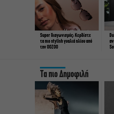
Super διαγωνισμός: Κερδίστε
Du
τα πιο stylish γυαλιά ηλίου από
αν
την OOZOO
So
Τα πιο Δημοφιλή