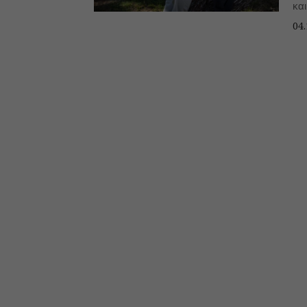
κα
04.