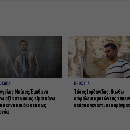
ΟΣΩΠΑ
ΠΡΟΣΩΠΑ
γγέλης Μπίκος: Έμαθα να
Tάσος Ιορδανίδης: Νιώθω
νω αξία στο ποιος είμαι πάνω
ασφάλεια κρατώντας ταπει
η σκηνή και όχι στο πως
στάση απέναντι στα πράγμα
ρεύω