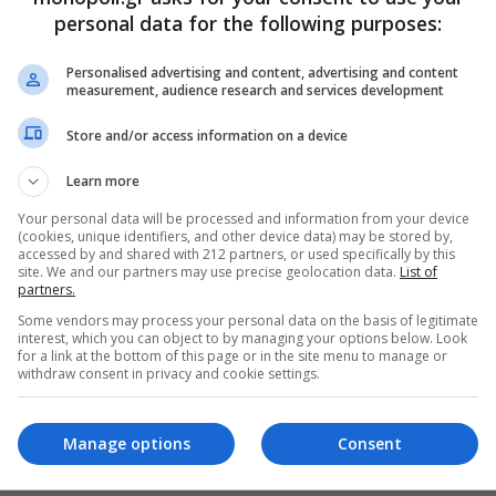
personal data for the following purposes:
Καμεράτα με όργανα εποχής ερμηνεύει
χαρντ Στράους στην Στέγη
Personalised advertising and content, advertising and content
measurement, audience research and services development
Καμεράτα με όργανα εποχής θα ερμηνεύσει έργα Richard
auss και Arvo Pärt τις 4 Φεβρουαρίου 2013 20:30 στην
Store and/or access information on a device
ντρική Σκηνή της Στέγης Γραμμάτων και Τεχνών του
ρύματος Ωνάση.
01.2013
Learn more
Your personal data will be processed and information from your device
(cookies, unique identifiers, and other device data) may be stored by,
accessed by and shared with 212 partners, or used specifically by this
site. We and our partners may use precise geolocation data.
List of
partners.
Some vendors may process your personal data on the basis of legitimate
interest, which you can object to by managing your options below. Look
for a link at the bottom of this page or in the site menu to manage or
withdraw consent in privacy and cookie settings.
Manage options
Consent