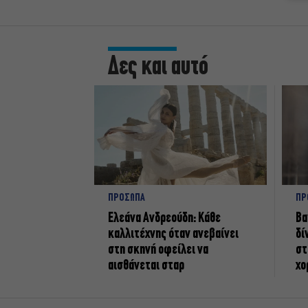
Δες και αυτό
ΠΡΟΣΩΠΑ
ΠΡ
Ελεάνα Ανδρεούδη: Κάθε
Βα
καλλιτέχνης όταν ανεβαίνει
δί
στη σκηνή οφείλει να
στ
αισθάνεται σταρ
χο