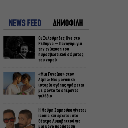
NEWS FEED
ΔΗΜΟΦΙΛΗ
Οι Ξυλούρηδες live στο
Ρέθυμνο – Πανηγύρι για
την ενίσχυση του
πυροσβεστικού σώματος
του νομού
«Μια Γυναίκα» στον
Alpha: Μια μοναδική
ιστορία αγάπης γράφεται
με φόντο το απέραντο
γαλάζιο
Η Μαύρη Σαμπούκα γίνεται
iconic και έρχεται στο
Θέατρο Λυκαβηττού για
μια μόνο παράσταση