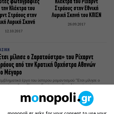
ρώτες φωτογραφίες
Ηλέκτρα του Ρίχαρντ
 την Hλέκτρα του
Στράους στην Εθνική
ρντ Στράους στην
Λυρική Σκηνή του ΚΠΙΣΝ
ική Λυρική Σκηνή
26.09.2017
12.10.2017
ΑΣΙΚΗ
τσι μίλησε ο Ζαρατούστρα» του Ρίχαρντ
ράους από την Κρατική Ορχήστρα Αθηνών
το Μέγαρο
 εμβληματικό έργο του ύστερου ρομαντισμού "Έτσι μίλησε ο
ρατούστρα" του Ρίχαρντ Στράους, μαζί με δύο ακόμα έργα,
 ερμηνεύσει η Κρατική Ορχήστρα Αθηνών στη δέκατη
μπτη συναυλία της για το Μέγαρο Μουσικής Αθηνών στις 21
03.2014
τίου, 20:30.
monopoli.gr asks for your consent to use your
ΑΣΙΚΗ