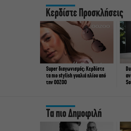
Κερδίστε Προσκλήσεις
Super διαγωνισμός: Κερδίστε
Du
τα πιο stylish γυαλιά ηλίου από
αν
την OOZOO
So
Τα πιο Δημοφιλή