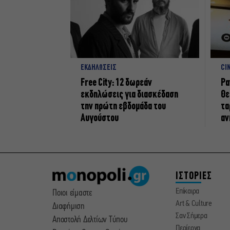
ΕΚΔΗΛΩΣΕΙΣ
CI
Free City: 12 δωρεάν
Ρα
εκδηλώσεις για διασκέδαση
Θε
την πρώτη εβδομάδα του
τα
Αυγούστου
αν
ΙΣΤΟΡΙΕΣ
Επίκαιρα
Ποιοι είμαστε
Art & Culture
Διαφήμιση
Σαν Σήμερα
Αποστολή Δελτίων Τύπου
Περίεργα