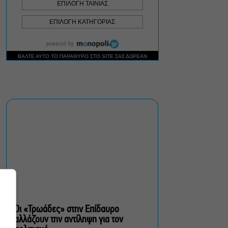
πολίτες β’ κατηγορίας,
του Brian Friel για β’
σεζόν στο Θέατρο Τζένη
Καρέζη
Στο «κόκκινο» ο κίνδυνος
πυρκαγιάς σήμερα σε
Αττική, Στερεά Ελλάδα και
Βόρειο Αιγαίο
Έλενα Χούντα: Μουσικό
Φεστιβάλ Αίγινας, ένας
πολιτιστικός θεσμός με
διάρκεια
Οι «Τρωάδες» στην Επίδαυρο
αλλάζουν την αντίληψη για τον