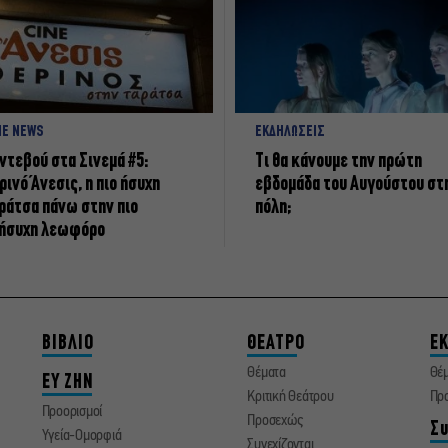
NE NEWS
ΕΚΔΗΛΩΣΕΙΣ
ντεβού στα Σινεμά #5:
Τι θα κάνουμε την πρώτη
ρινό Άνεσις, η πιο ήσυχη
εβδομάδα του Αυγούστου στ
ράτσα πάνω στην πιο
πόλη;
ήσυχη λεωφόρο
ΒΙΒΛΙΟ
ΘΕΑΤΡΟ
ΕΚ
Θέματα
Θέ
ΕΥ ΖΗΝ
Κριτική Θεάτρου
Πρ
Προορισμοί
Προσεχώς
Συ
Υγεία-Ομορφιά
Συνεχίζονται