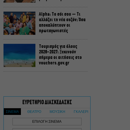
Alpha: Το σόι σου – Τι
αλλάζει τη νέα σεζόν; Όσα
αποκαλύπτουν οι
πρωταγωνιστές
Τουρισμός για όλους
2026-2027: Ξεκινούν
σήμερα οι αιτήσεις στο
vouchers.gov.gr
Η μεγάλη φωτιά από τον
Κιθαιρώνα έως το Πόρτο
Γερμενό, σ’ ένα
συγκλονιστικό timelapse
Ο Γιάννης Χαρούλης θα
δώσει μια τελευταία
καλοκαιρινή συναυλία στο
Θέατρο Γης