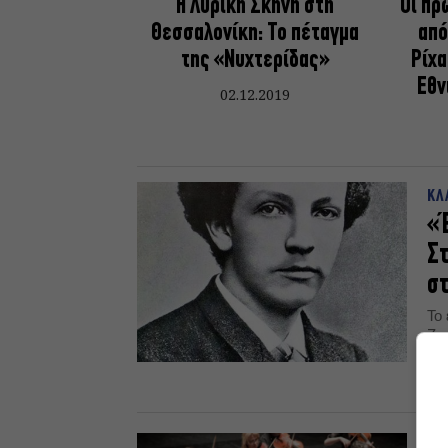
Η Λυρική Σκηνή στη
Οι π
Θεσσαλονίκη: Το πέταγμα
από
της «Νυχτερίδας»
Ρίχα
Εθν
02.12.2019
ΚΛ
«Έ
Στ
σ
Το
Ζα
θα
πέ
20.
Μαρ
ΚΛ