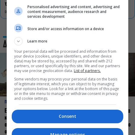
τον πολιτισμό
Personalised advertising and content, advertising and
content measurement, audience research and
DON'T MISS
services development
Store and/or access information on a device
Learn more
Δες και αυτό
Your personal data will be processed and information from
your device (cookies, unique identifiers, and other device
data) may be stored by, accessed by and shared with 212
partners, or used specifically by this site. We and our partners
may use precise geolocation data.
List of partners.
Some vendors may process your personal data on the basis
of legitimate interest, which you can object to by managing
your options below. Look for a link at the bottom of this page
or in the site menu to manage or withdraw consent in privacy
and cookie settings.
ΠΡΟΣΩΠΑ
ΠΡΟΣΩΠΑ
Ελεάνα Ανδρεούδη: Κάθε
Βαγγέλης Μπίκος: Έμαθα να
Consent
καλλιτέχνης όταν
δίνω αξία στο ποιος είμαι
ανεβαίνει στη σκηνή
πάνω στη σκηνή και όχι στο
οφείλει να αισθάνεται
πως χορεύω
Manage options