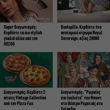
Super διαγωνισμός:
Dunlopillo: Κερδίστε ένα
Κερδίστε τα πιο stylish
ανατομικό στρώμα Royal
γυαλιά ηλίου από την
Sovereign, αξίας 2900€
OOZOO
Διαγωνισμός: Κερδίστε 2
Διαγωνισμός: “Ρωμαίος
πίτσες Vintage Collection
και Ιουλιέτα” του Μποστ
από την Pizza Fan
στο Θέατρο Ρεματιάς στο
Χαλάνδρι