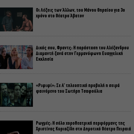
Οι Λέξεις των Άλλων, του Μάνου Θηραίου για 3ο
χρόνο στο Θέατρο Άβατον
Δικός σου, Φραντς: Η παράσταση του Αλέξανδρου
Διαμαντή ξανά στην Γερμανόφωνη Ευαγγελική
Εκκλησία
«Ριφιφί»: Σε Α’ τηλεοπτική προβολή η σειρά
φαινόμενο του Σωτήρη Τσαφούλια
Ρωγμές: Η σόλο χοροθεατρική περφόρμανς της
Χριστίνας Κυριαζίδη στο Δημοτικό Θέατρο Πειραιά