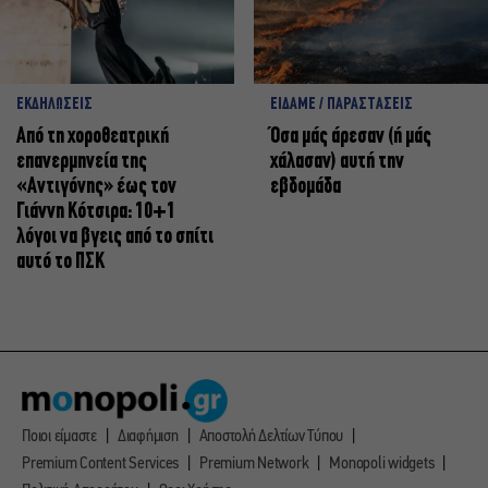
ΕΚΔΗΛΩΣΕΙΣ
ΕΙΔΑΜΕ / ΠΑΡΑΣΤΑΣΕΙΣ
Από τη χοροθεατρική
Όσα μάς άρεσαν (ή μάς
επανερμηνεία της
χάλασαν) αυτή την
«Αντιγόνης» έως τον
εβδομάδα
Γιάννη Κότσιρα: 10+1
λόγοι να βγεις από το σπίτι
αυτό το ΠΣΚ
Ποιοι είμαστε
Διαφήμιση
Αποστολή Δελτίων Τύπου
Premium Content Services
Premium Network
Monopoli widgets