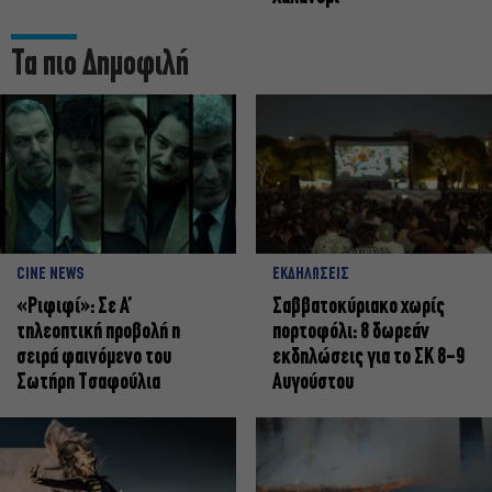
Τα πιο Δημοφιλή
CINE NEWS
ΕΚΔΗΛΩΣΕΙΣ
«Ριφιφί»: Σε Α’
Σαββατοκύριακο χωρίς
τηλεοπτική προβολή η
πορτοφόλι: 8 δωρεάν
σειρά φαινόμενο του
εκδηλώσεις για το ΣΚ 8-9
Σωτήρη Τσαφούλια
Αυγούστου