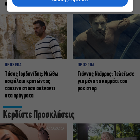
σταρ
ΠΡΟΣΩΠΑ
ΠΡΟΣΩΠΑ
Tάσος Ιορδανίδης: Νιώθω
Γιάννης Νιάρρος: Τελείωσε
ασφάλεια κρατώντας
για μένα το κομμάτι του
ταπεινή στάση απέναντι
ροκ σταρ
στα πράγματα
Κερδίστε Προσκλήσεις