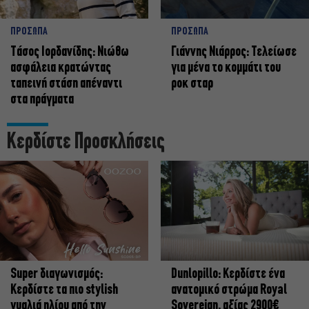
ΠΡΟΣΩΠΑ
ΠΡΟΣΩΠΑ
Tάσος Ιορδανίδης: Νιώθω
Γιάννης Νιάρρος: Τελείωσε
ασφάλεια κρατώντας
για μένα το κομμάτι του
ταπεινή στάση απέναντι
ροκ σταρ
στα πράγματα
Κερδίστε Προσκλήσεις
Super διαγωνισμός:
Dunlopillo: Κερδίστε ένα
Κερδίστε τα πιο stylish
ανατομικό στρώμα Royal
γυαλιά ηλίου από την
Sovereign, αξίας 2900€