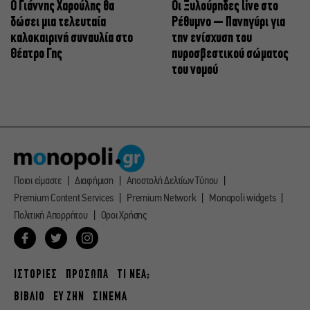
Ο Γιάννης Χαρούλης θα
Οι Ξυλούρηδες live στο
δώσει μια τελευταία
Ρέθυμνο – Πανηγύρι για
καλοκαιρινή συναυλία στο
την ενίσχυση του
Θέατρο Γης
πυροσβεστικού σώματος
του νομού
Ποιοι είμαστε
Διαφήμιση
Αποστολή Δελτίων Τύπου
Premium Content Services
Premium Network
Monopoli widgets
Πολιτική Απορρήτου
Οροι Χρήσης
ΙΣΤΟΡΙΕΣ
ΠΡΟΣΩΠΑ
ΤΙ ΝΕΑ;
ΒΙΒΛΙΟ
ΕΥ ΖΗΝ
ΣΙΝΕΜΑ