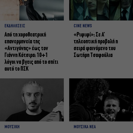
ΕΚΔΗΛΩΣΕΙΣ
CINE NEWS
Από τη χοροθεατρική
«Ριφιφί»: Σε Α’
επανερμηνεία της
τηλεοπτική προβολή η
«Αντιγόνης» έως τον
σειρά φαινόμενο του
Γιάννη Κότσιρα: 10+1
Σωτήρη Τσαφούλια
λόγοι να βγεις από το σπίτι
αυτό το ΠΣΚ
ΜΟΥΣΙΚΗ
ΜΟΥΣΙΚΑ ΝΕΑ