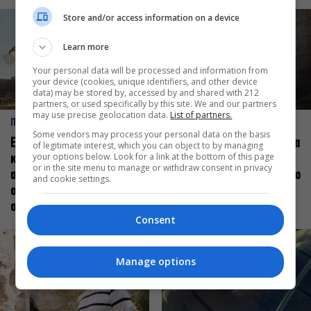
Store and/or access information on a device
Learn more
Your personal data will be processed and information from
your device (cookies, unique identifiers, and other device
data) may be stored by, accessed by and shared with 212
partners, or used specifically by this site. We and our partners
may use precise geolocation data.
List of partners.
ΠΡΟΣΩΠΑ
ΠΡΟΣΩΠΑ
Some vendors may process your personal data on the basis
Ελεάνα Ανδρεούδη: Κάθε
Βαγγέλης Μπίκος: Έμαθα να
of legitimate interest, which you can object to by managing
your options below. Look for a link at the bottom of this page
καλλιτέχνης όταν
δίνω αξία στο ποιος είμαι
or in the site menu to manage or withdraw consent in privacy
ανεβαίνει στη σκηνή
πάνω στη σκηνή και όχι στο
and cookie settings.
οφείλει να αισθάνεται
πως χορεύω
σταρ
Consent
Manage options