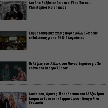
Αυτό το Σαββατοκύριακο η TV παίζει σε…
Christopher Nolan mode
Σαββατοκύριακο χωρίς πορτοφόλι: 8 δωρεάν
εκδηλώσεις για το ΣΚ 8-9 Αυγούστου
Οι Λέξεις των Άλλων, του Μάνου Θηραίου για 3ο
χρόνο στο Θέατρο Άβατον
Δικός σου, Φραντς: Η παράσταση του Αλέξανδρου
Διαμαντή ξανά στην Γερμανόφωνη Ευαγγελική
Εκκλησία