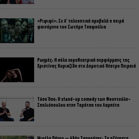
«Ριφιφί»: Σε Α’ τηλεοπτική προβολή η σειρά
φαινόμενο του Σωτήρη Τσαφούλια
Ρωγμές: Η σόλο χοροθεατρική περφόρμανς της
Χριστίνας Κυριαζίδη στο Δημοτικό Θέατρο Πειραιά
Τόσο Όσο: Η stand-up comedy των Φουντούλη-
Σπηλιόπουλου στην Ταράτσα του Λαμπέτη
Μιρέλα Πάχου – Αδάμ Τσαρούχης: Τα αξέχαστα