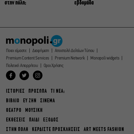
στην πόλη;
εβδομάδα
Ποιοι είμαστε
Διαφήμιση
Αποστολή Δελτίων Τύπου
Premium Content Services
Premium Network
Monopoli widgets
Πολιτική Απορρήτου
Οροι Χρήσης
ΙΣΤΟΡΙΕΣ
ΠΡΟΣΩΠΑ
ΤΙ ΝΕΑ;
ΒΙΒΛΙΟ
ΕΥ ΖΗΝ
ΣΙΝΕΜΑ
ΘΕΑΤΡΟ
ΜΟΥΣΙΚΗ
ΕΚΘΕΣΕΙΣ
ΠΑΙΔΙ
ΕΞΟΔΟΣ
ΣΤΗΝ ΠΟΛΗ
ΚΕΡΔΙΣΤΕ ΠΡΟΣΚΛΗΣΕΙΣ
ART MEETS FASHION