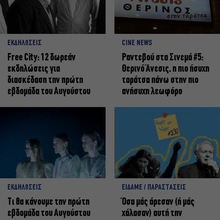
ΕΚΔΗΛΩΣΕΙΣ
CINE NEWS
Free City: 12 δωρεάν
Ραντεβού στα Σινεμά #5:
εκδηλώσεις για
Θερινό Άνεσις, η πιο ήσυχη
διασκέδαση την πρώτη
ταράτσα πάνω στην πιο
εβδομάδα του Αυγούστου
ανήσυχη λεωφόρο
ΕΚΔΗΛΩΣΕΙΣ
ΕΙΔΑΜΕ / ΠΑΡΑΣΤΑΣΕΙΣ
Τι θα κάνουμε την πρώτη
Όσα μάς άρεσαν (ή μάς
εβδομάδα του Αυγούστου
χάλασαν) αυτή την