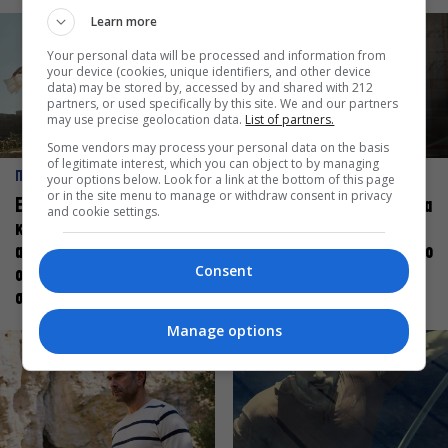
Learn more
Your personal data will be processed and information from
your device (cookies, unique identifiers, and other device
data) may be stored by, accessed by and shared with 212
partners, or used specifically by this site. We and our partners
may use precise geolocation data.
List of partners.
Some vendors may process your personal data on the basis
of legitimate interest, which you can object to by managing
ΠΡΟΣΩΠΑ
ΠΡΟΣΩΠΑ
your options below. Look for a link at the bottom of this page
or in the site menu to manage or withdraw consent in privacy
Ελεάνα Ανδρεούδη: Κάθε
Βαγγέλης Μπίκος: Έμαθα να
and cookie settings.
καλλιτέχνης όταν
δίνω αξία στο ποιος είμαι
ανεβαίνει στη σκηνή
πάνω στη σκηνή και όχι στο
Consent
οφείλει να αισθάνεται
πως χορεύω
σταρ
Manage options