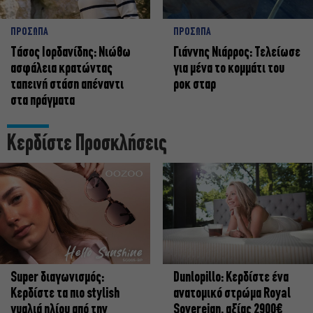
ΠΡΟΣΩΠΑ
ΠΡΟΣΩΠΑ
Tάσος Ιορδανίδης: Νιώθω
Γιάννης Νιάρρος: Τελείωσε
ασφάλεια κρατώντας
για μένα το κομμάτι του
ταπεινή στάση απέναντι
ροκ σταρ
στα πράγματα
Κερδίστε Προσκλήσεις
Super διαγωνισμός:
Dunlopillo: Κερδίστε ένα
Κερδίστε τα πιο stylish
ανατομικό στρώμα Royal
γυαλιά ηλίου από την
Sovereign, αξίας 2900€