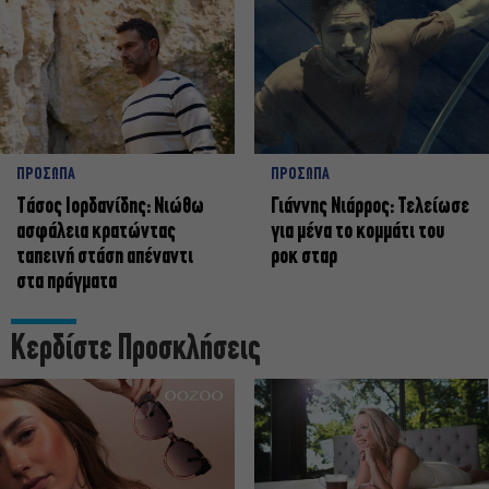
ΠΡΟΣΩΠΑ
ΠΡΟΣΩΠΑ
Tάσος Ιορδανίδης: Νιώθω
Γιάννης Νιάρρος: Τελείωσε
ασφάλεια κρατώντας
για μένα το κομμάτι του
ταπεινή στάση απέναντι
ροκ σταρ
στα πράγματα
Κερδίστε Προσκλήσεις