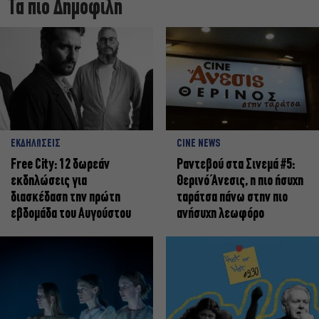
Τα πιο Δημοφιλή
ΕΚΔΗΛΩΣΕΙΣ
CINE NEWS
Free City: 12 δωρεάν
Ραντεβού στα Σινεμά #5:
εκδηλώσεις για
Θερινό Άνεσις, η πιο ήσυχη
διασκέδαση την πρώτη
ταράτσα πάνω στην πιο
εβδομάδα του Αυγούστου
ανήσυχη λεωφόρο