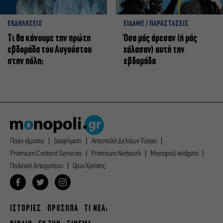
ΕΚΔΗΛΩΣΕΙΣ
ΕΙΔΑΜΕ / ΠΑΡΑΣΤΑΣΕΙΣ
Τι θα κάνουμε την πρώτη
Όσα μάς άρεσαν (ή μάς
εβδομάδα του Αυγούστου
χάλασαν) αυτή την
στην πόλη;
εβδομάδα
Ποιοι είμαστε
Διαφήμιση
Αποστολή Δελτίων Τύπου
Premium Content Services
Premium Network
Monopoli widgets
Πολιτική Απορρήτου
Οροι Χρήσης
ΙΣΤΟΡΙΕΣ
ΠΡΟΣΩΠΑ
ΤΙ ΝΕΑ;