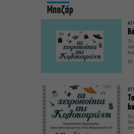
Μπαζάρ
ΑΓ
Βό
Το
Αθή
Κο
5 
21.
ΑΓ
Τα
ba
Έν
διά
από
τη