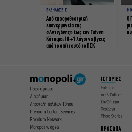
ΕΚΔΗΛΩΣΕΙΣ
ΜΟ
Από τη χοροθεατρική
Ο 
επανερμηνεία της
μι
«Αντιγόνης» έως τον Γιάννη
συ
Κότσιρα: 10+1 λόγοι να βγεις
από το σπίτι αυτό το ΠΣΚ
ΙΣΤΟΡΙΕΣ
Επίκαιρα
Ποιοι είμαστε
Art & Culture
Διαφήμιση
Σαν Σήμερα
Αποστολή Δελτίων Τύπου
Περίεργα
Premium Content Services
Photo Stories
Premium Network
Monopoli widgets
ΠΡΟΣΩΠΑ