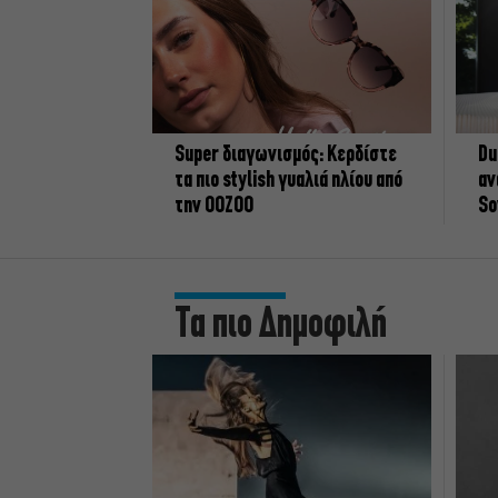
Super διαγωνισμός: Κερδίστε
Du
τα πιο stylish γυαλιά ηλίου από
αν
την OOZOO
So
Τα πιο Δημοφιλή