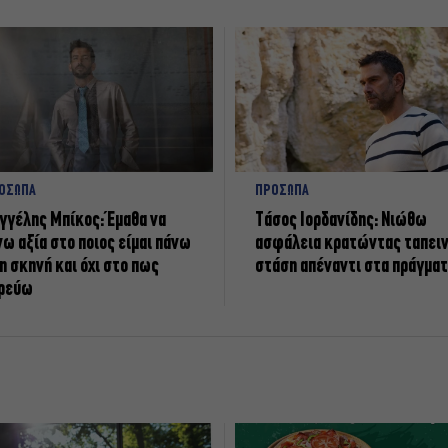
ΟΣΩΠΑ
ΠΡΟΣΩΠΑ
γγέλης Μπίκος: Έμαθα να
Tάσος Ιορδανίδης: Νιώθω
νω αξία στο ποιος είμαι πάνω
ασφάλεια κρατώντας ταπει
η σκηνή και όχι στο πως
στάση απέναντι στα πράγμα
ρεύω