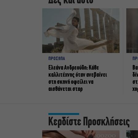
Δες και αυτό
ΠΡΟΣΩΠΑ
ΠΡ
Ελεάνα Ανδρεούδη: Κάθε
Βα
καλλιτέχνης όταν ανεβαίνει
δί
στη σκηνή οφείλει να
στ
αισθάνεται σταρ
χο
Κερδίστε Προσκλήσεις