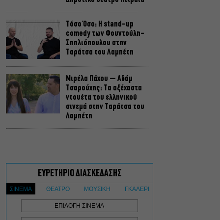
Τόσο Όσο: Η stand-up
comedy των Φουντούλη-
Σπηλιόπουλου στην
Ταράτσα του Λαμπέτη
Μιρέλα Πάχου – Αδάμ
Τσαρούχης: Τα αξέχαστα
ντουέτα του ελληνικού
σινεμά στην Ταράτσα του
Λαμπέτη
Μουσική Τεχνόπολη 2026:
Η συναυλιακή σεζόν
κορυφώνεται τον
Σεπτέμβριο
Τουλάχιστον 1.500 έλεγχοι
σε 300 παραλίες –
Πρόστιμα έως 73.000€ για