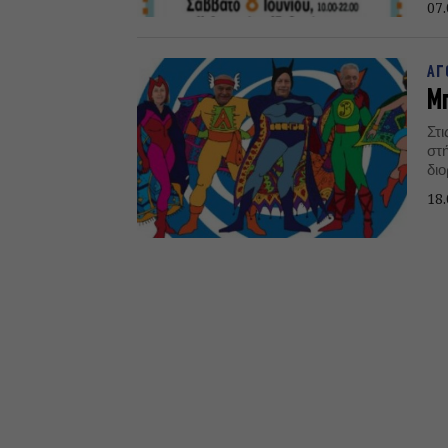
07.
στ
ΑΓ
Μπ
Στι
στ
δι
αντ
18.