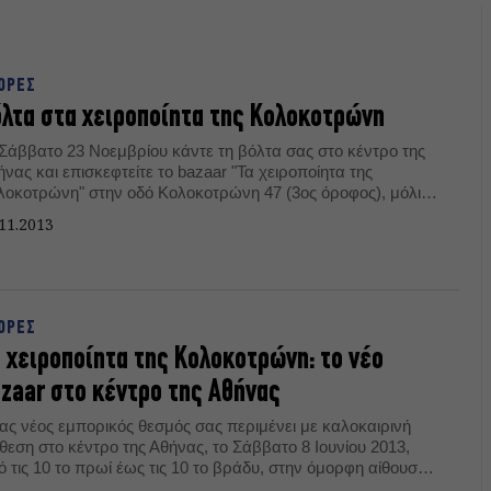
ΟΡΕΣ
λτα στα χειροποίητα της Κολοκοτρώνη
 Σάββατο 23 Νοεμβρίου κάντε τη βόλτα σας στο κέντρο της
νας και επισκεφτείτε το bazaar "Τα χειροποίητα της
λοκοτρώνη" στην οδό Κολοκοτρώνη 47 (3ος όροφος), μόλις
λεπτά από το σταθμό Μοναστηράκι.
11.2013
ΟΡΕΣ
 χειροποίητα της Κολοκοτρώνη: το νέο
zaar στο κέντρο της Αθήνας
ας νέος εμπορικός θεσμός σας περιμένει με καλοκαιρινή
θεση στο κέντρο της Αθήνας, το Σάββατο 8 Ιουνίου 2013,
 τις 10 το πρωί έως τις 10 το βράδυ, στην όμορφη αίθουσα
ς οδού Κολοκοτρώνη 47 (3ος όροφος), μόλις 5 λεπτά από το