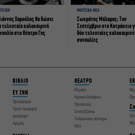
ΥΣΙΚΗ
ΜΟΥΣΙΚΑ ΝΕΑ
Γιάννης Χαρούλης θα δώσει
Σωκράτης Μάλαμας: Τον
α τελευταία καλοκαιρινή
Σεπτέμβριο στο Κατράκειο γ
ναυλία στο Θέατρο Γης
δύο τελευταίες καλοκαιρινέ
συναυλίες
ΒΙΒΛΙΟ
ΘΕΑΤΡΟ
ΕΚ
Θέματα
Θέ
ΕΥ ΖΗΝ
Κριτική Θεάτρου
Πρ
Προορισμοί
Προσεχώς
Συ
Υγεία-Ομορφιά
Συνεχίζονται
Τελ
Διατροφή
Τελειώνουν σύντομα
Νέ
Αγορές
Νέα