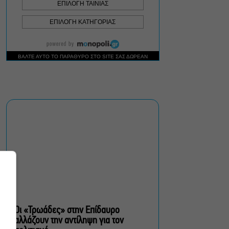
αυθαίρετες καταλήψεις
Μια μικρή παρηγοριά:
Πέντε διηγήματα του
Ρέυμοντ Κάρβερ γίνονται
παράσταση στο studio
Μαυρομιχάλη
Ραντεβού στα Σινεμά #6:
Κάρμεν, εκεί όπου η
γειτονιά δίνει σινεφίλ
ραντεβού
Πόρτο Γερμενό: Ξεκινούν
οι αιτήσεις αποζημίωσης
για τους πυρόπληκτους –
Πάνω από 100 σπίτια
καταστράφηκαν
Οι «Τρωάδες» στην Επίδαυρο
αλλάζουν την αντίληψη για τον