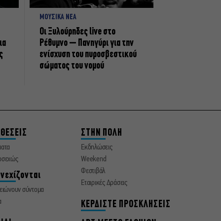
ΜΟΥΣΙΚΑ ΝΕΑ
Οι Ξυλούρηδες live στο
ια
Ρέθυμνο – Πανηγύρι για την
ς
ενίσχυση του πυροσβεστικού
σώματος του νομού
ΘΕΣΕΙΣ
ΣΤΗΝ ΠΟΛΗ
ματα
Εκδηλώσεις
οσεχώς
Weekend
Φεστιβάλ
νεχίζονται
Εταιρικές Δράσεις
ειώνουν σύντομα
α
ΚΕΡΔΙΣΤΕ ΠΡΟΣΚΛΗΣΕΙΣ