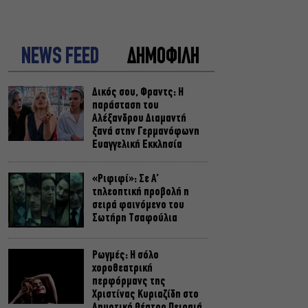
NEWS FEED
ΔΗΜΟΦΙΛΗ
Δικός σου, Φραντς: Η
παράσταση του
Αλέξανδρου Διαμαντή
ξανά στην Γερμανόφωνη
Ευαγγελική Εκκλησία
«Ριφιφί»: Σε Α’
τηλεοπτική προβολή η
σειρά φαινόμενο του
Σωτήρη Τσαφούλια
Ρωγμές: Η σόλο
χοροθεατρική
περφόρμανς της
Χριστίνας Κυριαζίδη στο
Δημοτικό Θέατρο Πειραιά