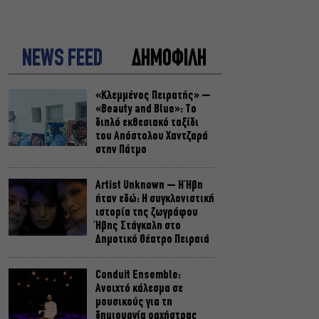
NEWS FEED
ΔΗΜΟΦΙΛΗ
«Κλεμμένος Πειρατής» –
«Beauty and Blue»: Το
διπλό εκθεσιακό ταξίδι
του Απόστολου Χαντζαρά
στην Πάτμο
Artist Unknown – Η Ήβη
ήταν εδώ: Η συγκλονιστική
ιστορία της ζωγράφου
Ήβης Στάγκαλη στο
Δημοτικό Θέατρο Πειραιά
Conduit Ensemble:
Ανοιχτό κάλεσμα σε
μουσικούς για τη
δημιουργία ορχήστρας