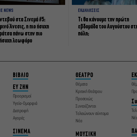
NE NEWS
ΕΚΔΗΛΩΣΕΙΣ
ντεβού στα Σινεμά #5:
Τι θα κάνουμε την πρώτη
ρινό Άνεσις, η πιο ήσυχη
εβδομάδα του Αυγούστου στ
ράτσα πάνω στην πιο
πόλη;
ήσυχη λεωφόρο
ΒΙΒΛΙΟ
ΘΕΑΤΡΟ
ΕΚ
Θέματα
Θέ
ΕΥ ΖΗΝ
Κριτική Θεάτρου
Πρ
Προορισμοί
Προσεχώς
Συ
Υγεία-Ομορφιά
Συνεχίζονται
Τελ
Διατροφή
Τελειώνουν σύντομα
Νέ
Αγορές
Νέα
ΠΑ
ΣΙΝΕΜΑ
ΜΟΥΣΙΚΗ