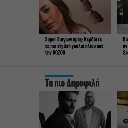
Super διαγωνισμός: Κερδίστε
Du
τα πιο stylish γυαλιά ηλίου από
αν
την OOZOO
So
Τα πιο Δημοφιλή