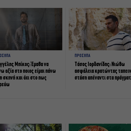
ΟΣΩΠΑ
ΠΡΟΣΩΠΑ
γγέλης Μπίκος: Έμαθα να
Tάσος Ιορδανίδης: Νιώθω
νω αξία στο ποιος είμαι πάνω
ασφάλεια κρατώντας ταπει
η σκηνή και όχι στο πως
στάση απέναντι στα πράγμα
ρεύω