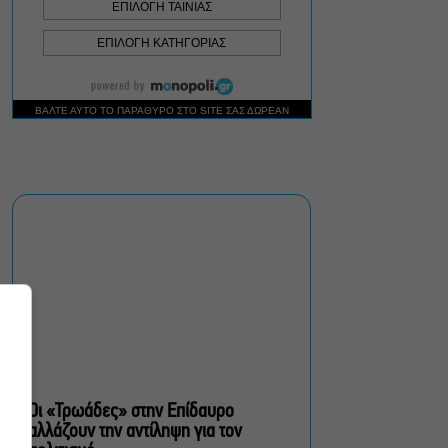
Δήμος Αθηναίων:
Απομάκρυνση 240
τραπεζοκαθισμάτων σε 13
επιχειρησιακές δράσεις
«Θάλασσα από γυαλί»:
Παγκόσμια πρεμιέρα για τη
νέα ταινία του Αλέξη
Αλεξίου
«Δυο μαύρα πουκάμισα»:
Το πρώτο trailer της
νέας, πολυαναμενόμενης
δραματικής σειράς του
MEGA
Οι «Τρωάδες» στην Επίδαυρο
αλλάζουν την αντίληψη για τον