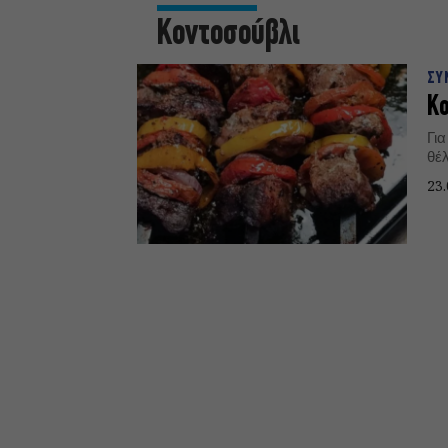
Κοντοσούβλι
ΣΥ
Κο
Γι
θέ
23.