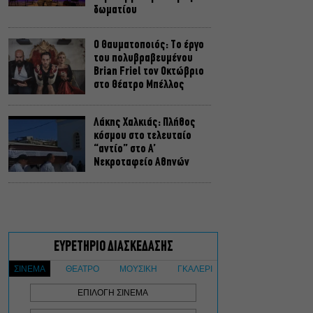
δωματίου
Ο Θαυματοποιός: Το έργο
του πολυβραβευμένου
Brian Friel τον Οκτώβριο
στο Θέατρο Μπέλλος
Λάκης Χαλκιάς: Πλήθος
κόσμου στο τελευταίο
“αντίο” στο Α’
Νεκροταφείο Αθηνών
Μια άλλη Θήβα: Σε ποια
αθηναϊκά θέατρα θα δούμε
την παράσταση το
Φθινόπωρο
ΥΠΠΟ: Αναβαθμίζεται ο
αρχαιολογικός χώρος του
Ραμνούντος