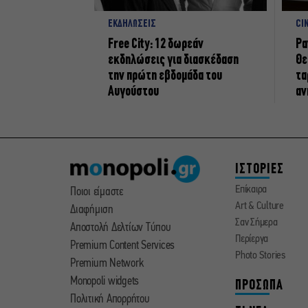
ΕΚΔΗΛΩΣΕΙΣ
CI
Free City: 12 δωρεάν
Ρα
εκδηλώσεις για διασκέδαση
Θε
την πρώτη εβδομάδα του
τα
Αυγούστου
αν
ΙΣΤΟΡΙΕΣ
Επίκαιρα
Ποιοι είμαστε
Art & Culture
Διαφήμιση
Σαν Σήμερα
Αποστολή Δελτίων Τύπου
Περίεργα
Premium Content Services
Photo Stories
Premium Network
Monopoli widgets
ΠΡΟΣΩΠΑ
Πολιτική Απορρήτου