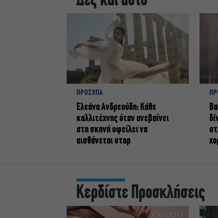
Δες και αυτό
ΠΡΟΣΩΠΑ
ΠΡ
Ελεάνα Ανδρεούδη: Κάθε
Βα
καλλιτέχνης όταν ανεβαίνει
δί
στη σκηνή οφείλει να
στ
αισθάνεται σταρ
χο
Κερδίστε Προσκλήσεις